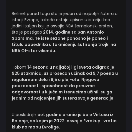
Belineli pored toga što je jedan od najboljih šutera u
istoriji Evrope, takođe ostaje upisan u istoriju kao
jedini Italijan koji je osvojio NBA šampionski prsten,
što je postigao
2014. godine sa San Antonio
Sparsima. Te iste sezone ponosno je poneo i
titulu pobednika u takmičenju šutiranja trojki na
NBA Ol-star vikendu.
Tokom
14 sezona u najjačoj ligi sveta odigrao je
925 utakmica, uz prosečan učinak od 9,7 poena u
regularnom delu i 8,5 u plej-ofu. Njegova
pouzdanost i sposobnost da preuzme
odgovornost u ključnim trenucima učinili su ga
jednim od najcenjenijih šutera svoje generacije.
U poslednjih
pet godina branio je boje Virtusa iz
Bolonje, sa kojim je 2022. osvojio Evrokup i vratio
klub na mapu Evrolige.