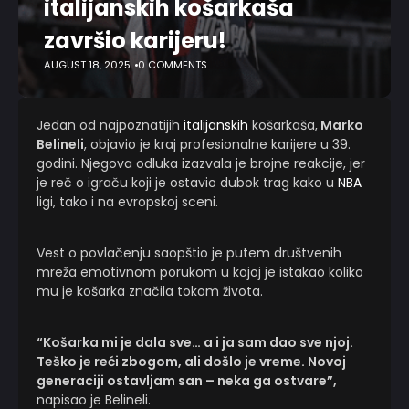
italijanskih košarkaša
završio karijeru!
AUGUST 18, 2025
0 COMMENTS
Jedan od najpoznatijih
italijanskih
košarkaša,
Marko
Belineli
, objavio je kraj profesionalne karijere u 39.
godini. Njegova odluka izazvala je brojne reakcije, jer
je reč o igraču koji je ostavio dubok trag kako u
NBA
ligi, tako i na evropskoj sceni.
Vest o povlačenju saopštio je putem društvenih
mreža emotivnom porukom u kojoj je istakao koliko
mu je košarka značila tokom života.
“Košarka mi je dala sve… a i ja sam dao sve njoj.
Teško je reći zbogom, ali došlo je vreme. Novoj
generaciji ostavljam san – neka ga ostvare”,
napisao je Belineli.