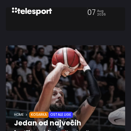
07
Aug
2026
HOME
KOŠARKA
OSTALE LIGE
Jedan od najvećih