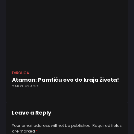
EVROLIGA
KK
Ataman: Pamtiću ovo do kraja života!
R
2 MONTHS AGO
O
3 
Leave a Reply
Your email address will not be published.
Required fields
are marked
*