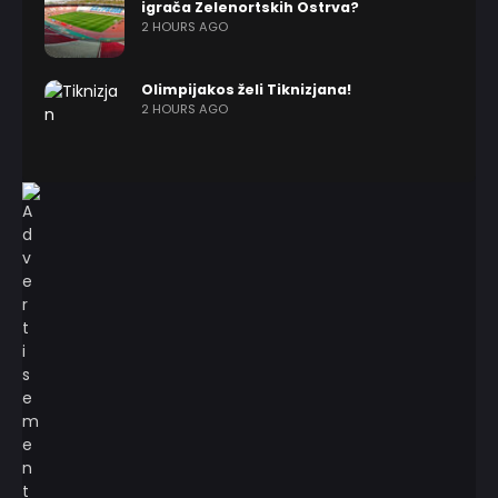
igrača Zelenortskih Ostrva?
2 HOURS AGO
Olimpijakos želi Tiknizjana!
2 HOURS AGO