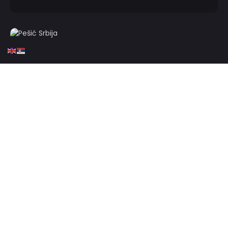
HOME
KOŠARKA
SRBIJA
Pešić: Ovo nije Jokićeva i
Bogdanovićeva ekipa!
AUGUST 18, 2025
0 COMMENTS