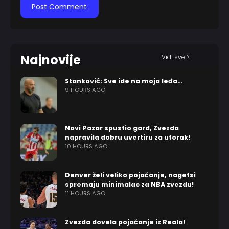
Najnovije
Vidi sve >
Stanković: Sve ide na moja leđa…
9 HOURS AGO
Novi Pazar spustio gard, Zvezda
napravila dobru uvertiru za utorak!
10 HOURS AGO
Denver želi veliko pojačanje, nagetsi
spremaju minimalac za NBA zvezdu!
11 HOURS AGO
Zvezda dovela pojačanje iz Reala!