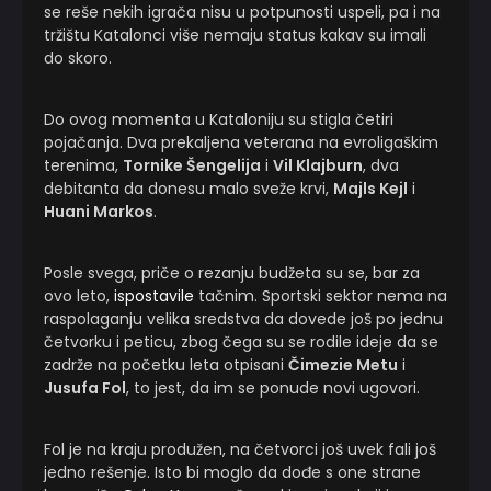
se reše nekih igrača nisu u potpunosti uspeli, pa i na
tržištu Katalonci više nemaju status kakav su imali
do skoro.
Do ovog momenta u Kataloniju su stigla četiri
pojačanja. Dva prekaljena veterana na evroligaškim
terenima,
Tornike Šengelija
i
Vil Klajburn
, dva
debitanta da donesu malo sveže krvi,
Majls Kejl
i
Huani Markos
.
Posle svega, priče o rezanju budžeta su se, bar za
ovo leto,
ispostavile
tačnim. Sportski sektor nema na
raspolaganju velika sredstva da dovede još po jednu
četvorku i peticu, zbog čega su se rodile ideje da se
zadrže na početku leta otpisani
Čimezie Metu
i
Jusufa Fol
, to jest, da im se ponude novi ugovori.
Fol je na kraju produžen, na četvorci još uvek fali još
jedno rešenje. Isto bi moglo da dođe s one strane