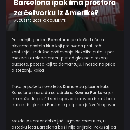
Barselona ipak ima prostora
za četvorku iz Amerike?
AUGUST 19, 2025
0 COMMENTS
Poslednjih godina
Barselona
je u košarkaškim
okvirima postala klub koji pre svega prati reč
konfuzija, uz dužno poštovanje. Nekoliko puta u par
meseci Katalonci pređu put od glasina o rezanju
budžeta, poteza koji to demantuju, i nazad na priče
o stezanju kaiša.
Tako je počelo i ovo leto. Krenule su glasine kako
Barselona mora da se odrekne
Kevina Pantera
jer
ne može da priušti sebi ugovor kakav on ima. Ubrzo
nakon tih glasina Panter je potpisao još veći ugovor…
Možda je Panter dobio jači ugovor, međutim, u
ostatku leta Barselona baš i nije briljirala. Pokušaji da