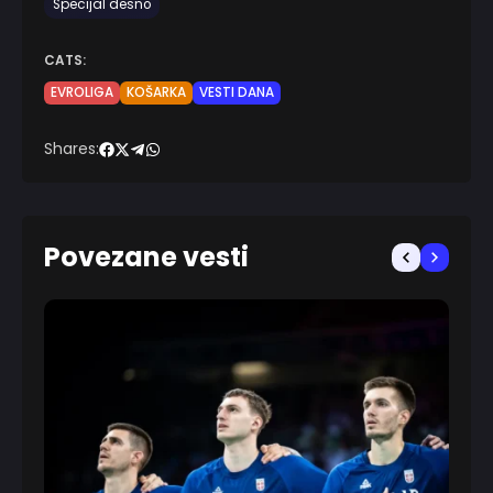
Specijal desno
CATS:
EVROLIGA
KOŠARKA
VESTI DANA
Shares:
Povezane vesti