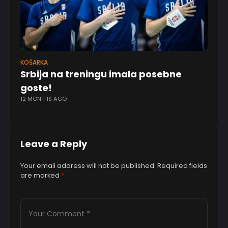
KOŠARKA
EV
Srbija na treningu imala posebne
Ha
1 
goste!
12 MONTHS AGO
Leave a Reply
Your email address will not be published.
Required fields
are marked
*