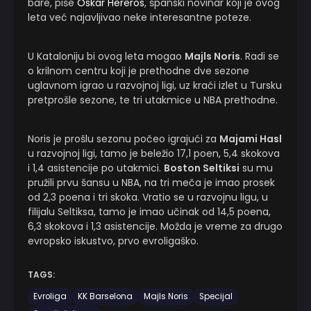
bare, piše
Oskar Hereros
, španski novinar koji je ovog
leta već najavljivao neke interesantne poteze.
U Kataloniju bi ovog leta mogao
Majls Noris
. Radi se
o krilnom centru koji je prethodne dve sezone
uglavnom igrao u razvojnoj ligi, uz kraći izlet u Tursku
pretprošle sezone, te tri utakmice u NBA prethodne.
Noris je prošlu sezonu počeo igrajući za
Majami Hasl
u razvojnoj ligi, tamo je beležio 17,1 poen, 5,4 skokova
i 1,4 asistencije po utakmici.
Boston Seltiksi
su mu
pružili prvu šansu u NBA, na tri meča je imao prosek
od 2,3 poena i tri skoka. Vratio se u razvojnu ligu, u
filijalu Seltiksa, tamo je imao učinak od 14,5 poena,
6,3 skokova i 1,3 asistencije. Možda je vreme za drugo
evropsko iskustvo, prvo evroligaško.
TAGS:
Evroliga
KK Barselona
Majls Noris
Specijal