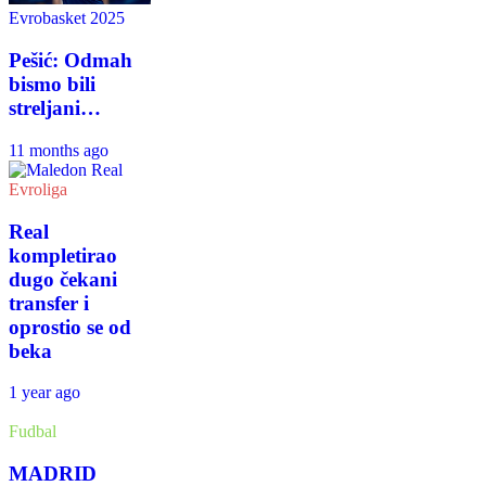
Evrobasket 2025
Pešić: Odmah
bismo bili
streljani…
11 months ago
Evroliga
Real
kompletirao
dugo čekani
transfer i
oprostio se od
beka
1 year ago
Fudbal
MADRID