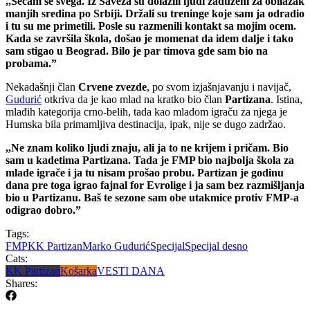
,,Sećam se svega. Iz Saveza su dolazili ljudi zaduženi za obilazak
manjih sredina po Srbiji. Držali su treninge koje sam ja odradio
i tu su me primetili. Posle su razmenili kontakt sa mojim ocem.
Kada se završila škola, došao je momenat da idem dalje i tako
sam stigao u Beograd. Bilo je par timova gde sam bio na
probama.”
Nekadašnji član
Crvene zvezde
, po svom izjašnjavanju i navijač,
Gudurić
otkriva da je kao mlad na kratko bio član
Partizana
. Istina,
mlađih kategorija crno-belih, tada kao mladom igraču za njega je
Humska bila primamljiva destinacija, ipak, nije se dugo zadržao.
,,Ne znam koliko ljudi znaju, ali ja to ne krijem i pričam. Bio
sam u kadetima Partizana. Tada je FMP bio najbolja škola za
mlade igrače i ja tu nisam prošao probu. Partizan je godinu
dana pre toga igrao fajnal for Evrolige i ja sam bez razmišljanja
bio u Partizanu. Baš te sezone sam obe utakmice protiv FMP-a
odigrao dobro.”
Tags:
FMP
KK Partizan
Marko Gudurić
Specijal
Specijal desno
Cats:
KK Partizan
Košarka
VESTI DANA
Shares: