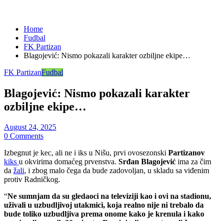
Home
Fudbal
FK Partizan
Blagojević: Nismo pokazali karakter ozbiljne ekipe…
FK Partizan
Fudbal
Blagojević: Nismo pokazali karakter
ozbiljne ekipe…
August 24, 2025
0 Comments
Izbegnut je kec, ali ne i iks u Nišu, prvi ovosezonski
Partizanov
kiks
u okvirima domaćeg prvenstva.
Srđan Blagojević
ima za čim
da
žali
, i zbog malo čega da bude zadovoljan, u skladu sa viđenim
protiv Radničkog.
“
Ne sumnjam da su gledaoci na televiziji kao i ovi na stadionu,
uživali u uzbudljivoj utakmici, koja realno nije ni trebalo da
bude toliko uzbudljiva prema onome kako je krenula i kako