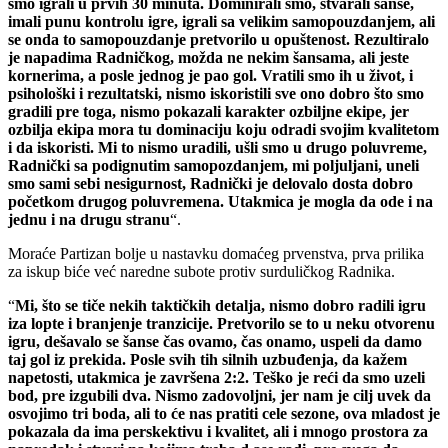
smo igrali u prvih 30 minuta. Dominirali smo, stvarali šanse,
imali punu kontrolu igre, igrali sa velikim samopouzdanjem, ali
se onda to samopouzdanje pretvorilo u opuštenost. Rezultiralo
je napadima Radničkog, možda ne nekim šansama, ali jeste
kornerima, a posle jednog je pao gol. Vratili smo ih u život, i
psihološki i rezultatski, nismo iskoristili sve ono dobro što smo
gradili pre toga, nismo pokazali karakter ozbiljne ekipe, jer
ozbilja ekipa mora tu dominaciju koju odradi svojim kvalitetom
i da iskoristi. Mi to nismo uradili, ušli smo u drugo poluvreme,
Radnički sa podignutim samopozdanjem, mi poljuljani, uneli
smo sami sebi nesigurnost, Radnički je delovalo dosta dobro
početkom drugog poluvremena. Utakmica je mogla da ode i na
jednu i na drugu stranu
“.
Moraće Partizan bolje u nastavku domaćeg prvenstva, prva prilika
za iskup biće već naredne subote protiv surduličkog Radnika.
“
Mi, što se tiče nekih taktičkih detalja, nismo dobro radili igru
iza lopte i branjenje tranzicije. Pretvorilo se to u neku otvorenu
igru, dešavalo se šanse čas ovamo, čas onamo, uspeli da damo
taj gol iz prekida. Posle svih tih silnih uzbuđenja, da kažem
napetosti, utakmica je završena 2:2. Teško je reći da smo uzeli
bod, pre izgubili dva. Nismo zadovoljni, jer nam je cilj uvek da
osvojimo tri boda, ali to će nas pratiti cele sezone, ova mladost je
pokazala da ima perskektivu i kvalitet, ali i mnogo prostora za