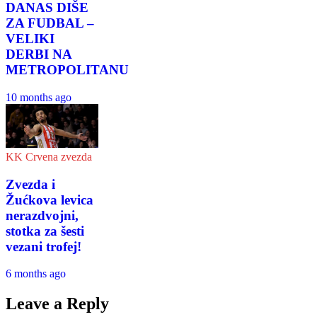
DANAS DIŠE
ZA FUDBAL –
VELIKI
DERBI NA
METROPOLITANU
10 months ago
KK Crvena zvezda
Zvezda i
Žućkova levica
nerazdvojni,
stotka za šesti
vezani trofej!
6 months ago
Leave a Reply