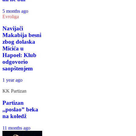
5 months ago
Evroliga
Navijači
Makabija besni
zbog dolaska
Micića u
Hapoel: Klub
odgovorio
saopštenjem
1 year ago
KK Partizan
Partizan
,,poslao” beka
na koledž
11 months ago