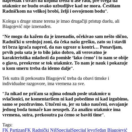
napredak i stvari na kojima treba d ase radi, pre svega da
utakmice ne budu ovako uzbudljive kad ne mora. Čestitam
Radničkom na velikoj brobi, želji i osvojenom bodu
“.
Kolega s druge strane terena je imao drugačiji pristup duelu, ali
Blagojević nije iznenađen.
“
Ne mogu da kažem da je iznenadio, očekivao sam nešto slično,
Radnički u srednjoj zoni, da čeka našu grešku, zato su i stavili
tri brza igrača napred, da nas ugroze u kontri… Ponavljam,
prvih pola sata je to bilo jako dobro, ali verovatno je
karakteristika mladosti da pomisle ‘lako ćemo’ i to nam se obije
o glavu, preokrene se tok utakmice. To nam je nauk i pokazuje
u kom smeru treba da idemo dalje
“.
Tek sutra ili prekosutra Blagojević treba da obavi timske i
individualne razgovore, ima vremena za sve.
“
Ja nikad ne pričam sa njima odmah posle utakmice u
svlačionici, ne komentarišem ni kad pobedimo ni kad izgubimo,
samo se pozdravimo. Utučeni su, jer su tako naučeni, osvajanje
jednog boda tumače kao neuspeh. Za analizu utakmice ima
vremena, sutra, prekosutra pa ćemo se baviti time
“.
Tags:
FK Partizan
FK Radnički Niš
Specijal
Specijal levo
Srđan Blagojević