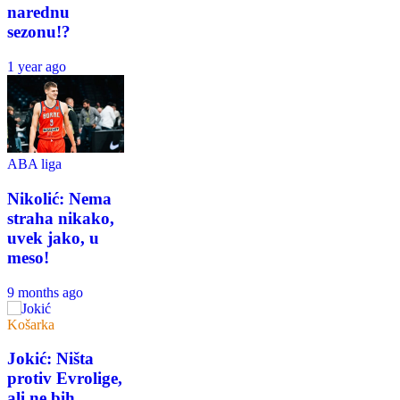
narednu
sezonu!?
1 year ago
ABA liga
Nikolić: Nema
straha nikako,
uvek jako, u
meso!
9 months ago
Košarka
Jokić: Ništa
protiv Evrolige,
ali ne bih