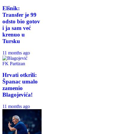
Elšnik:
Transfer je 99
odsto bio gotov
i ja sam već
krenuo u
Tursku
11 months ago
FK Partizan
Hrvati otkrili:
Španac umalo
zamenio
Blagojevića!
11 months ago