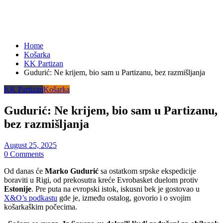
Home
Košarka
KK Partizan
Gudurić: Ne krijem, bio sam u Partizanu, bez razmišljanja
KK Partizan
Košarka
Gudurić: Ne krijem, bio sam u Partizanu,
bez razmišljanja
August 25, 2025
0 Comments
Od danas će
Marko Gudurić
sa ostatkom srpske ekspedicije
boraviti u Rigi, od prekosutra kreće Evrobasket duelom protiv
Estonije
. Pre puta na evropski istok, iskusni bek je gostovao u
X&O’s podkastu
gde je, između ostalog, govorio i o svojim
košarkaškim počecima.