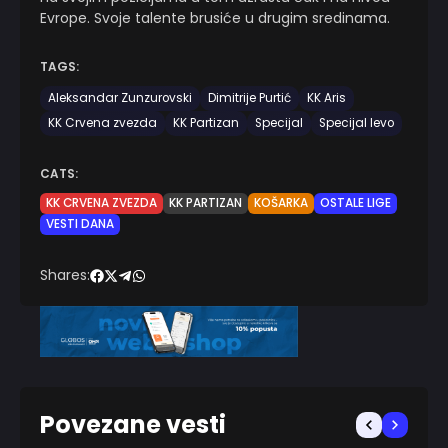
Evrope. Svoje talente brusiće u drugim sredinama.
TAGS:
Aleksandar Zunzurovski
Dimitrije Purtić
KK Aris
KK Crvena zvezda
KK Partizan
Specijal
Specijal levo
CATS:
KK CRVENA ZVEZDA
KK PARTIZAN
KOŠARKA
OSTALE LIGE
VESTI DANA
Shares:
Povezane vesti