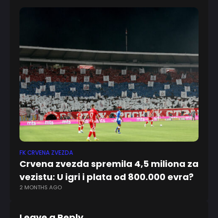
FK CRVENA ZVEZDA
EV
Crvena zvezda spremila 4,5 miliona za
T
vezistu: U igri i plata od 800.000 evra?
se
2 MONTHS AGO
1 
Leave a Reply