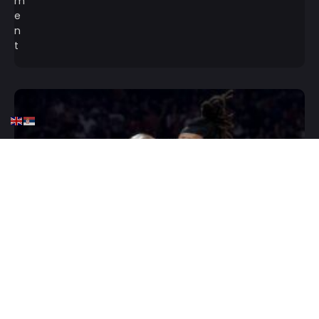
HOME
KOŠARKA
EVROLIGA
KOŠARKA
Majk sve traženiji, još jedan