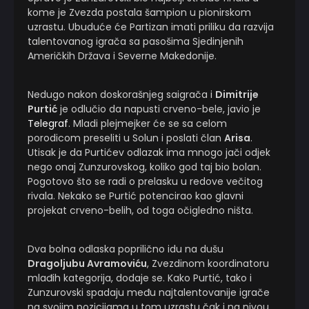
kome je Zvezda postala šampion u pionirskom
uzrastu. Ubuduće će Partizan imati priliku da razvija
talentovanog igrača sa pasošima Sjedinjenih
Američkih Država i Severne Makedonije.
Nedugo nakon doskorašnjeg saigrača i
Dimitrije
Purtić
je odlučio da napusti crveno-bele, javio je
Telegraf
. Mladi plejmejker će se sa celom
porodicom preseliti u Solun i poslati član
Arisa
.
Utisak je da Purtićev odlazak ima mnogo jači odjek
nego onaj Zunzurovskog, koliko god taj bio bolan.
Pogotovo što se radi o prelasku u redove večitog
rivala. Nekako se Purtić potencirao kao glavni
projekat crveno-belih, od toga očigledno ništa.
Dva bolna odlaska poprilično idu na dušu
Dragoljubu Avramoviću
, Zvezdinom koordinatoru
mlađih kategorija, dodaje se. Kako Purtić, tako i
Zunzurovski spadaju među najtalentovanije igrače
na svojim pozicijama u tom uzrastu čak i na nivou