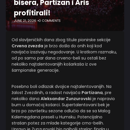
bisera, Partizan i Aris
profitirali!
JUNE 21, 2026
0 COMMENTS
Od slavljeničkih dana zbog titule pionirske sekcije
Crvena zvezda
je brzo došla do onih koji kod
navijača izazivaju negodovanje. U kratkom razmaku,
od po samo par dana crveno-beli su ostali bez
nekoliko najtalentovanijih košarkaša iz ove
šampionske generacije.
Posebno boli odlazak dvojice najtalentovanijih. Na
žalost Zvezdinih, a radost navijača
Partizana
, pre
nekoliko dana
Aleksandar Zunzurovski
je napravio
bum u domaćoj košarci. Supertalentovani bek je
brzo po završetku sezone odlučio da se sa Malog
Kalemegdana preseli u Humsku. Potencijalno
strašan potez za mlađe kategorije crno-belih.
Upravo je Zunzurovski bio najbolji strelac finala u