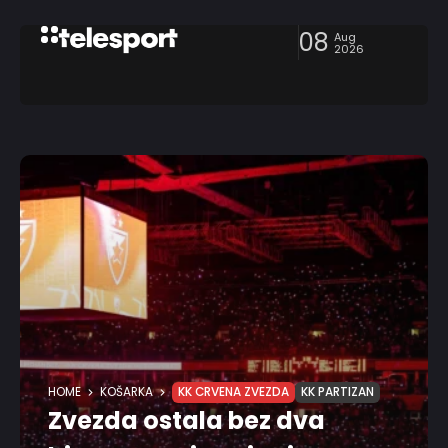
08
Aug
2026
HOME
KOŠARKA
KK CRVENA ZVEZDA
KK PARTIZAN
Zvezda ostala bez dva