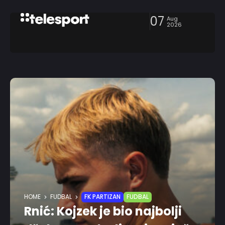
07
Aug
2026
HOME
FUDBAL
FK PARTIZAN
FUDBAL
Rnić: Kojzek je bio najbolji