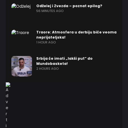
Odželej i Zvezda – poznat epilog?
56 MINUTES AGO
Traore: Atmosfera u derbiju biće veoma
neprijateljska!
1 HOUR AGO
Srbija će imati „lakši put“ do
Mundobasketa!
2 HOURS AGO