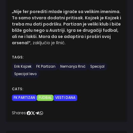
„Nije fer porediti mlade igrače sa velikim imenima.
To samo stvara dodatni pritisak. Kojzek je Kojzek i
treba mu dati podršku. Partizan je veliki klub i biće
bliže golu nego u Austriji. Igra se drugačiji fudbal,
ali ne i lakši. Mora da se adaptira i proširi svoj
arsenal“
, zaključio je Rnić.
TAGS:
Erik Kojzek
FK Partizan
Nemanja Rnić
Specijal
Specijal levo
CATS:
FK PARTIZAN
FUDBAL
VESTI DANA
Shares: