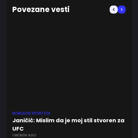
Povezane vesti
BORILAČKI SPORTOVI
KK
Janičić: Mislim da je moj stil stvoren za
Sf
UFC
bi
1 MONTH AGO
11