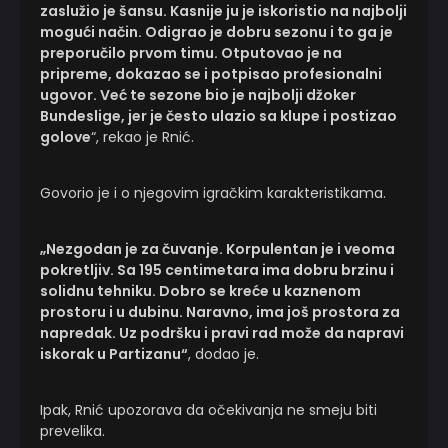
zaslužio je šansu. Kasnije ju je iskoristio na najbolji
mogući način. Odigrao je dobru sezonu i to ga je
preporučilo prvom timu. Otputovao je na
pripreme, dokazao se i potpisao profesionalni
ugovor. Već te sezone bio je najbolji džoker
Bundeslige, jer je često ulazio sa klupe i postizao
golove
“, rekao je Rnić.
Govorio je i o njegovim igračkim karakteristikama.
„Nezgodan je za čuvanje. Korpulentan je i veoma
pokretljiv. Sa 195 centimetara ima dobru brzinu i
solidnu tehniku. Dobro se kreće u kaznenom
prostoru i u dubinu. Naravno, ima još prostora za
napredak. Uz podršku i pravi rad može da napravi
iskorak u Partizanu“
, dodao je.
Ipak, Rnić upozorava da očekivanja ne smeju biti
prevelika.