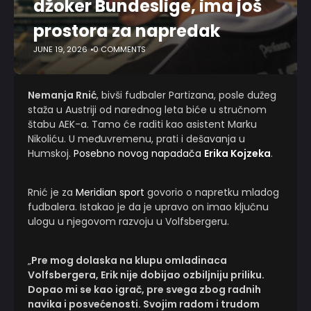
džoker Bundeslige, ima još
prostora za napredak
JUNE 19, 2026
0 COMMENTS
Nemanja Rnić
, bivši fudbaler Partizana, posle dužeg
staža u Austriji od narednog leta biće u stručnom
štabu AEK-a. Tamo će raditi kao asistent Marku
Nikoliću. U međuvremenu, prati i dešavanja u
Humskoj.
Posebno novog napadača
Erika Kojzeka
.
Rnić je za
Meridian sport
govorio o napretku mladog
fudbalera. Istakao je da je upravo on imao ključnu
ulogu u njegovom razvoju u Volfsbergeru.
„
Pre mog dolaska na klupu omladinaca
Volfsbergera, Erik nije dobijao ozbiljniju priliku.
Dopao mi se kao igrač, pre svega zbog radnih
navika i posvećenosti. Svojim radom i trudom