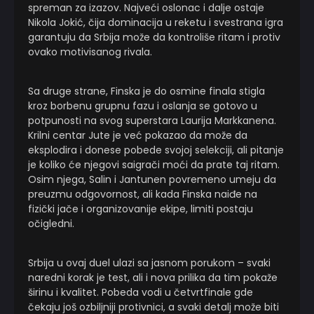
spreman za izazov. Najveći oslonac i dalje ostaje
Nikola Jokić, čija dominacija u reketu i svestrana igra
garantuju da Srbija može da kontroliše ritam i protiv
ovako motivisanog rivala.
Sa druge strane, Finska je do osmine finala stigla
kroz borbenu grupnu fazu i oslanja se gotovo u
potpunosti na svog superstara Laurija Markkanena.
Krilni centar Jute je već pokazao da može da
eksplodira i donese pobede svojoj selekciji, ali pitanje
je koliko će njegovi saigrači moći da prate taj ritam.
Osim njega, Salin i Jantunen povremeno umeju da
preuzmu odgovornost, ali kada Finska naiđe na
fizički jače i organizovanije ekipe, limiti postaju
očigledni.
Srbija u ovaj duel ulazi sa jasnom porukom – svaki
naredni korak je test, ali i nova prilika da tim pokaže
širinu i kvalitet. Pobeda vodi u četvrtfinale gde
čekaju još ozbiljniji protivnici, a svaki detalj može biti