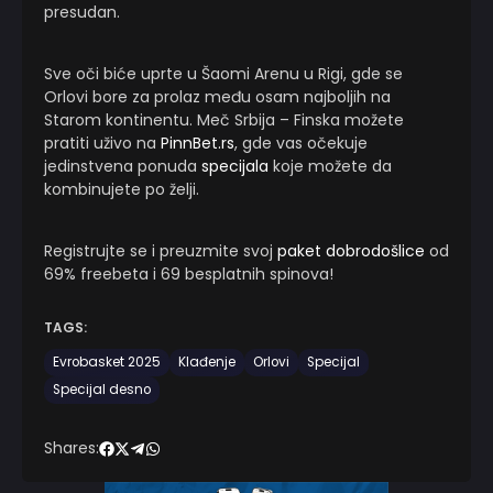
presudan.
Sve oči biće uprte u Šaomi Arenu u Rigi, gde se
Orlovi bore za prolaz među osam najboljih na
Starom kontinentu. Meč Srbija – Finska možete
pratiti uživo na
PinnBet.rs
, gde vas očekuje
jedinstvena ponuda
specijala
koje možete da
kombinujete po želji.
Registrujte se i preuzmite svoj
paket dobrodošlice
od
69% freebeta i 69 besplatnih spinova!
TAGS:
Evrobasket 2025
Klađenje
Orlovi
Specijal
Specijal desno
Shares: