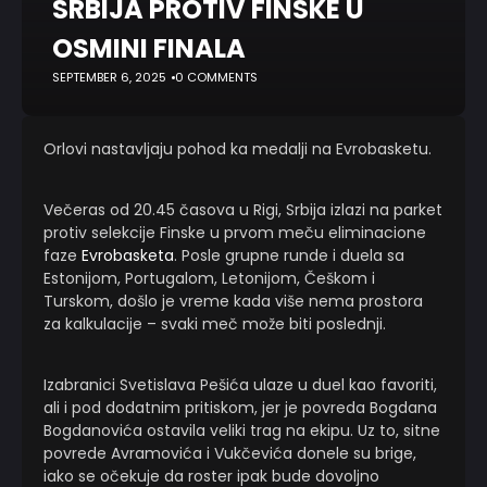
SRBIJA PROTIV FINSKE U
OSMINI FINALA
SEPTEMBER 6, 2025
0 COMMENTS
Orlovi nastavljaju pohod ka medalji na Evrobasketu.
Večeras od 20.45 časova u Rigi, Srbija izlazi na parket
protiv selekcije Finske u prvom meču eliminacione
faze
Evrobasketa
. Posle grupne runde i duela sa
Estonijom, Portugalom, Letonijom, Češkom i
Turskom, došlo je vreme kada više nema prostora
za kalkulacije – svaki meč može biti poslednji.
Izabranici Svetislava Pešića ulaze u duel kao favoriti,
ali i pod dodatnim pritiskom, jer je povreda Bogdana
Bogdanovića ostavila veliki trag na ekipu. Uz to, sitne
povrede Avramovića i Vukčevića donele su brige,
iako se očekuje da roster ipak bude dovoljno