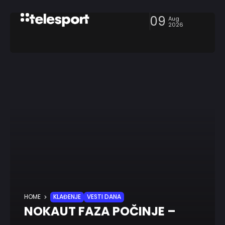
09
Aug
2026
HOME
KLAĐENJE
VESTI DANA
NOKAUT FAZA POČINJE –