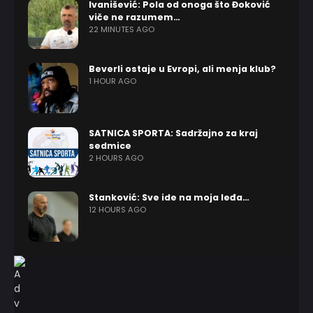
Ivanišević: Pola od onoga što Đoković
viče ne razumem…
22 MINUTES AGO
Beverli ostaje u Evropi, ali menja klub?
1 HOUR AGO
SATNICA SPORTA: Sadržajno za kraj
sedmice
2 HOURS AGO
Stanković: Sve ide na moja leđa…
12 HOURS AGO