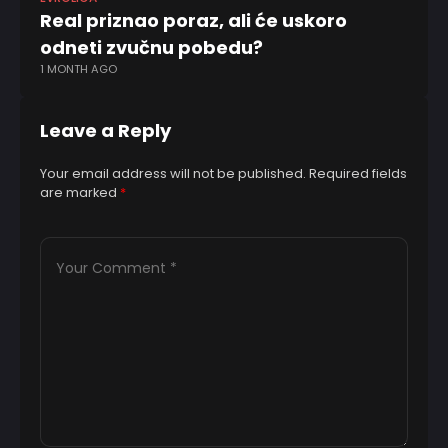
Real priznao poraz, ali će uskoro
Đo
odneti zvučnu pobedu?
m
1 MONTH AGO
11
Leave a Reply
Your email address will not be published.
Required fields
are marked
*