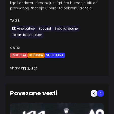
lige i dodatnu dimenziju u igri, što bi moglo biti od
presudnog značaja u borbi za odbranu trofeja.
TAGS:
KK Fenerbahče
Specijal
Specijal desno
Tejlen Horton-Taker
CATS:
EVROLIGA
KOŠARKA
VESTI DANA
Shares:
Povezane vesti