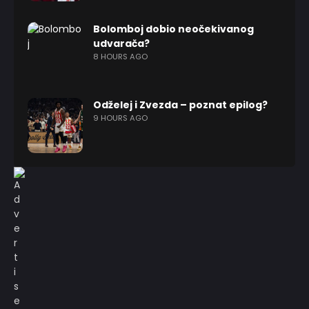
Bolomboj dobio neočekivanog
udvarača?
8 HOURS AGO
Odželej i Zvezda – poznat epilog?
9 HOURS AGO