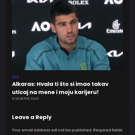
ATP
BO
Alkaras: Hvala ti što si imao takav
R
uticaj na mene i moju karijeru!
n
6 MONTHS AGO
6 
Leave a Reply
Your email address will not be published.
Required fields