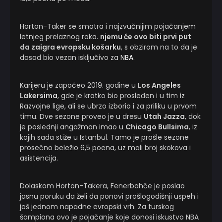
Horton-Taker se smatra i najzvučnijim pojačanjem
letnjeg prelaznog roka.
njemu će ovo biti prvi put
da zaigra evropsku košarku
, s obzirom na to da je
dosad bio vezan isključivo za
NBA
.
Karijeru je započeo 2019. godine u
Los Angeles
Lakersima
, gde je kratko bio prosleđen i u tim iz
Razvojne lige, ali se ubrzo izborio i za priliku u prvom
timu. Dve sezone proveo je u dresu
Utah Jazza
, dok
je poslednji angažman imao u
Chicago Bullsima
, iz
kojih sada stiže u Istanbul. Tamo je prošle sezone
prosečno beležio 6,5 poena, uz mali broj skokova i
asistencija.
Dolaskom Horton-Takera, Fenerbahče je poslao
jasnu poruku da želi da ponovi prošlogodišnji uspeh i
još jednom napadne evropski vrh. Za turskog
šampiona ovo je pojačanje koje donosi iskustvo NBA