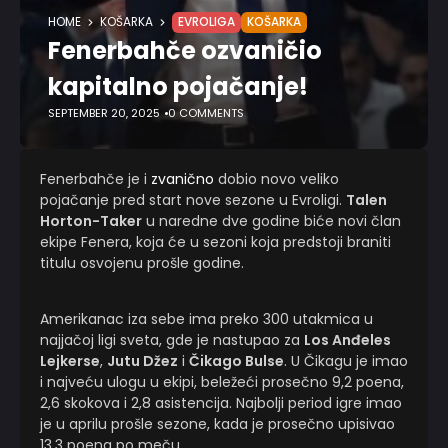
HOME
KOŠARKA
EVROLIGA
KOŠARKA
Fenerbahče ozvaničio
kapitalno pojačanje!
SEPTEMBER 20, 2025
0 COMMENTS
Fenerbahče je i
zvanično
dobio novo veliko
pojačanje pred start nove sezone u Evroligi.
Talen
Horton-Taker
u naredne dve godine biće novi član
ekipe Fenera, koja će u sezoni koja predstoji braniti
titulu osvojenu prošle godine.
Amerikanac iza sebe ima preko 300 utakmica u
najjačoj ligi sveta, gde je nastupao za
Los Anđeles
Lejkerse
,
Jutu Džez
i
Čikago Bulse
. U Čikagu je imao
i najveću ulogu u ekipi, beležeći prosečno 9,2 poena,
2,6 skokova i 2,8 asistencija. Najbolji period igre imao
je u aprilu prošle sezone, kada je prosečno upisivao
13,3 poena po meču.