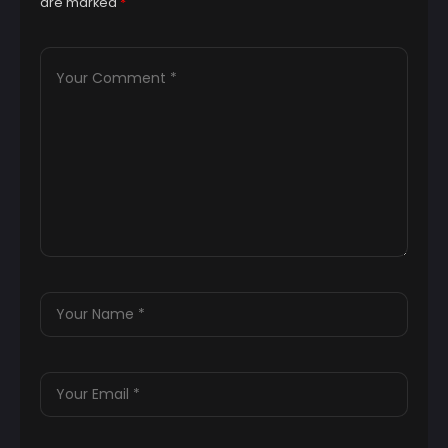
are marked
*