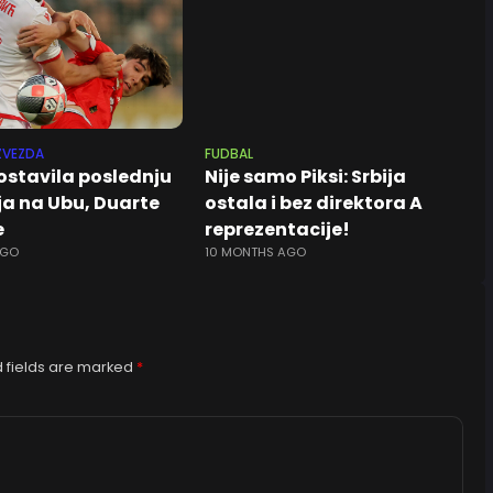
ZVEZDA
FUDBAL
ostavila poslednju
Nije samo Piksi: Srbija
ja na Ubu, Duarte
ostala i bez direktora A
e
reprezentacije!
AGO
10 MONTHS AGO
 fields are marked
*