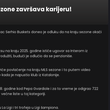
ezone završava karijeru!
anac Serhio Buskets doneo je odluku da na kraju sezone okači
u na kraju 2025. godine ističe ugovor sa Interom iz
dužiti, budući je odlučio da se penzioniše.
viće povlačenje na kraju MLS sezone i to putem video
 kada je napustio klub iz Katalonije.
8. godine kod Pepa Gvardiole i za to vreme je odigrao 722
ečne liste u toj kategoriji.
a Ligi i tri trofeja u Ligi šampiona.