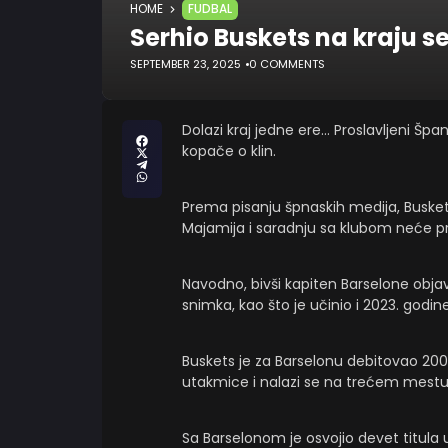
HOME
FUDBAL
Serhio Buskets na kraju s
SEPTEMBER 23, 2025
0 COMMENTS
Dolazi kraj jedne ere… Proslavljeni Šp
kopače o klin.
Prema pisanju špnaskih medija, Buskets
Majamija i saradnju sa klubom neće pro
Navodno, bivši kapiten Barselone obja
snimka, kao što je učinio i 2023. godine
Buskets je za Barselonu debitovao 200
utakmice i nalazi se na trećem mestu v
Sa Barselonom je osvojio devet titula u L