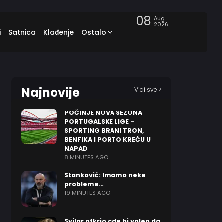
08
Aug
2026
i
Satnica
Klađenje
Ostalo
Najnovije
Vidi sve >
POČINJE NOVA SEZONA
PORTUGALSKE LIGE –
SPORTING BRANI TRON,
BENFIKA I PORTO KREĆU U
NAPAD
8 MINUTES AGO
Stanković: Imamo neke
probleme…
19 MINUTES AGO
Svilar otkrio gde bi voleo da