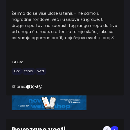
Želimo da se više ulaže u tenis – ne samo u
nagradne fondove, već i u uslove za igrače. U
drugim sportovima sportisti tog ranga mogu da žive
od onoga što rade, a u tenisu to nije slučaj, iako se
ostvaruje ogroman profit
,
objašnjava svetski broj 3.
TAGS:
Gof
tenis
wta
Shares:
Povezane vesti