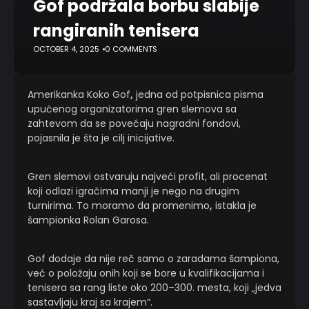
Gof podržala borbu slabije
rangiranih tenisera
OCTOBER 4, 2025
0 COMMENTS
Amerikanka Koko Gof
,
jedna od potpisnica pisma
upućenog organizatorima gren slemova sa
zahtevom da se povećaju nagradni fondovi,
pojasnila je šta je cilj inicijative.
Gren slemovi ostvaruju najveći profit, ali procenat
koji odlazi igračima manji je nego na drugim
turnirima. To moramo da promenimo
,
istakla je
šampionka Rolan Garosa.
Gof dodaje da nije reč samo o zaradama šampiona,
već o položaju onih koji se bore u kvalifikacijama i
tenisera sa rang liste oko 200–300. mesta, koji „jedva
sastavljaju kraj sa krajem“.