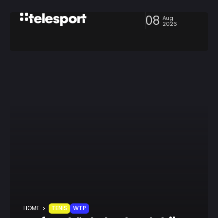
08
Aug
2026
HOME
TENIS
WTP