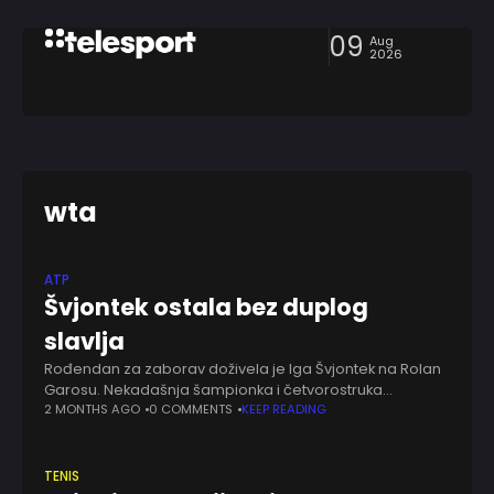
09
Aug
2026
wta
ATP
Švjontek ostala bez duplog
slavlja
Rođendan za zaborav doživela je Iga Švjontek na Rolan
Garosu. Nekadašnja šampionka i četvorostruka
osvajačica pehara u Parizu završila je takmičenje već u
2 MONTHS AGO
0 COMMENTS
KEEP READING
osmini finala, pošto ju je savladala Ukrajinka
TENIS