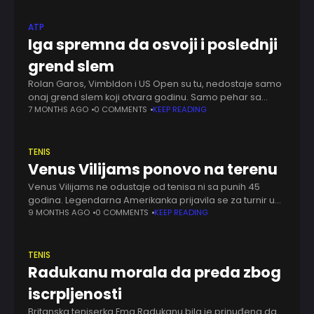
ATP
Iga spremna da osvoji i poslednji
grend slem
Rolan Garos, Vimbldon i US Open su tu, nedostaje samo
onaj grend slem koji otvara godinu. Samo pehar sa
Australijan opena nedostaje Igi Sfjontek da kompletira
7 MONTHS AGO
0 COMMENTS
KEEP READING
sve najvažnije trofeje. Američki
TENIS
Venus Vilijams ponovo na terenu
Venus Vilijams ne odustaje od tenisa ni sa punih 45
godina. Legendarna Amerikanka prijavila se za turnir u
Brizbejnu, na početku 2026. godine, a to znači da će
9 MONTHS AGO
0 COMMENTS
KEEP READING
gotovo izvesno
TENIS
Radukanu morala da preda zbog
iscrpljenosti
Britanska teniserka Ema Radukanu bila je prinuđena da