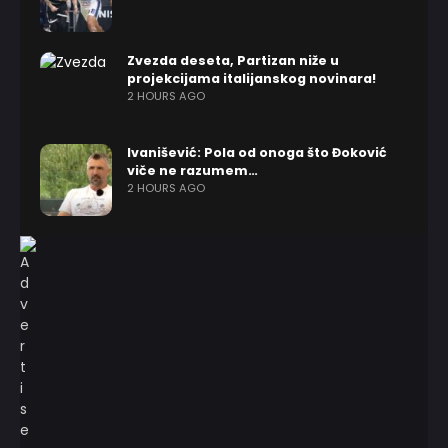
Zvezda deseta, Partizan niže u
projekcijama italijanskog novinara!
2 HOURS AGO
Ivanišević: Pola od onoga što Đoković
viče ne razumem…
2 HOURS AGO