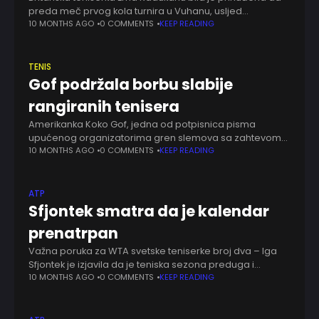
preda meč prvog kola turnira u Vuhanu, usljed
problema izazvanih visokom temperaturom i vlažnošću
10 MONTHS AGO
0 COMMENTS
KEEP READING
vazduha. Radukanu je duel protiv Amerikanke En
Li prekinula pri rezultatu 1:6, 1:4, nakon
TENIS
Gof podržala borbu slabije
rangiranih tenisera
Amerikanka Koko Gof, jedna od potpisnica pisma
upućenog organizatorima gren slemova sa zahtevom
da se povećaju nagradni fondovi, pojasnila je šta je cilj
10 MONTHS AGO
0 COMMENTS
KEEP READING
inicijative. Gren slemovi ostvaruju najveći profit, ali
procenat
ATP
Sfjontek smatra da je kalendar
prenatrpan
Važna poruka za WTA svetske teniserke broj dva – Iga
Sfjontek je izjavila da je teniska sezona preduga i
preintenzivna i da bi najpametnija opcija za nju bila da
10 MONTHS AGO
0 COMMENTS
KEEP READING
smanji