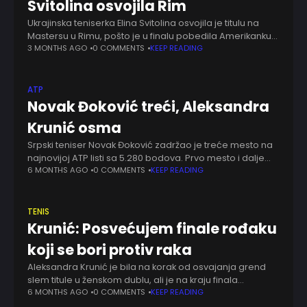
Svitolina osvojila Rim
Ukrajinska teniserka Elina Svitolina osvojila je titulu na
Mastersu u Rimu, pošto je u finalu pobedila Amerikanku
Koko Gof – 6:4, 6:7, 6:2. Svitolina je treći put u karijeri
3 MONTHS AGO
0 COMMENTS
KEEP READING
osvojila
ATP
Novak Đoković treći, Aleksandra
Krunić osma
Srpski teniser Novak Đoković zadržao je treće mesto na
najnovijoj ATP listi sa 5.280 bodova. Prvo mesto i dalje
drži Karlos Alkaraz, koji je posle titule u Dohi povećao
6 MONTHS AGO
0 COMMENTS
KEEP READING
prednost
TENIS
Krunić: Posvećujem finale rođaku
koji se bori protiv raka
Aleksandra Krunić je bila na korak od osvajanja grend
slem titule u ženskom dublu, ali je na kraju finala
Australijan opena poražena od Eliz Mertens i Šuaji Ženg.
6 MONTHS AGO
0 COMMENTS
KEEP READING
Iako nije