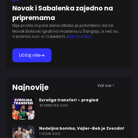
ATP
Novak i Sabalenka zajedno na
pripremama
Nije prošlo ni pola dana otkako je potvrđeno da će
Novak Đoković igrati na mastersu u Šangaju, a već su
stigle fotografije iz Grčke na kojima se najbolji teniser
11 MONTHS AGO
0 COMMENTS
KEEP READING
sveta
Učitaj više
Najnovije
Vidi sve >
Evroliga transferi – pregled
43 MINUTES AGO
Nedeljna bomba, Vajler-Beb je Zvezdin!
1 HOUR AGO