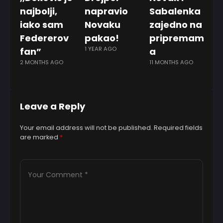
najbolji,
napravio
Sabalenka
m
iako sam
Novaku
zajedno na
s
Federerov
pakao!
pripremam
i
1 YEAR AGO
fan”
a
o
2 MONTHS AGO
11 MONTHS AGO
g
7 
Leave a Reply
Your email address will not be published.
Required fields
are marked
*