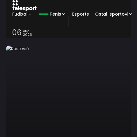
Fudbal
Tenis
Esports
Ostali sportovi
06
Aug
2026