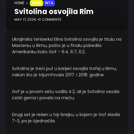
HOME
TENIS
WTA
Svitolina osvojila Rim
MAY 17, 2026
0 COMMENTS
Ukrajinska teniserka Elina Svitolina osvojila je titulu na
Mastersu u Rimu, pošto je u finalu pobedila
Amerikanku Koko Gof – 6:4, 6:7, 6:2.
Svitolina je treći put u karijeri osvojila trofej u Rimu,
nakon što je trijumfovala 2017. i 2018. godine.
Gof je u prvom setu vodila 4:2, ali je Svitolina vezala
četiri gema i povela na meču.
Drugi set je rešen u taj-brejku, u kojem je Gof slavila
7-3, pa je izjednačila.