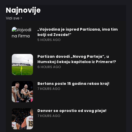
Najnovije
Vidi sve >
„Vojvodina je ispred Partizana, ima tim
bolji od Zvezde!“
5 HOURS AGO
Partizan dovodi „Novog Parteja“, u
Humskoj čekaju kapitalca iz Primere!?
6 HOURS AGO
Bertans posle 15 godina rekao kraj!
7 HOURS AGO
Denver se oprostio od svog pleja!
7 HOURS AGO