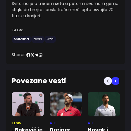
Svitolina je u trećem setu u petom i sedmom gemu
stigla do brejka i posle treće meč lopte osvojila 20.
titulu u karijeri.
TAGS:
Svitolina
tenis
wta
Shares:
Povezane vesti
TENIS
ATP
ATP
AT
,,Đoković je
Drejper
Novak i
Đ