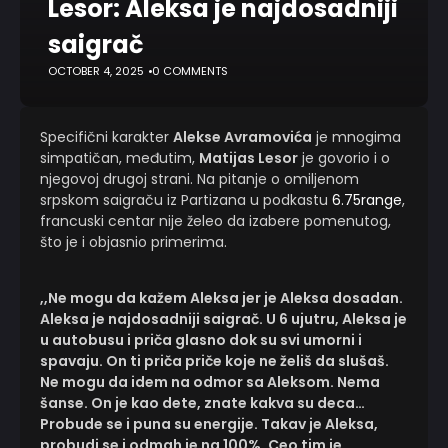
Lesor: Aleksa je najdosadniji
saigrač
OCTOBER 4, 2025
0 COMMENTS
Specifični karakter
Alekse Avramovića
je mnogima
simpatičan, međutim,
Matijas Lesor
je govorio i o
njegovoj drugoj strani. Na pitanje o omiljenom
srpskom saigraču iz Partizana u podkastu
6.75range
,
francuski centar nije želeo da izabere pomenutog,
što je i objasnio primerima.
,,Ne mogu da kažem Aleksa jer je Aleksa dosadan.
Aleksa je najdosadniji saigrač. U 6 ujutru, Aleksa je
u autobusu i priča glasno dok su svi umorni i
spavaju. On ti priča priče koje ne želiš da slušaš.
Ne mogu da idem na odmor sa Aleksom. Nema
šanse. On je kao dete, znate kakva su deca…
Probude se i puna su energije. Takav je Aleksa,
probudi se i odmah je na 100%. Ceo tim je