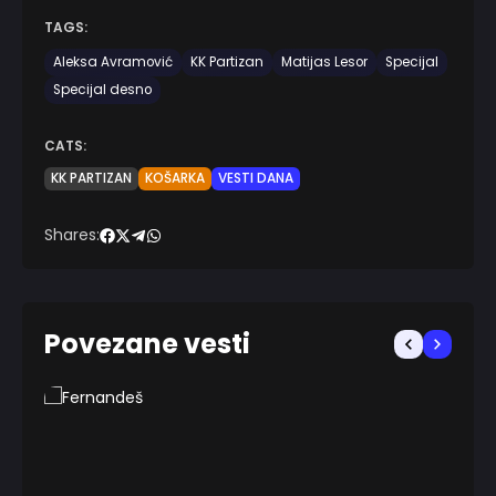
TAGS:
Aleksa Avramović
KK Partizan
Matijas Lesor
Specijal
Specijal desno
CATS:
KK PARTIZAN
KOŠARKA
VESTI DANA
Shares:
Povezane vesti