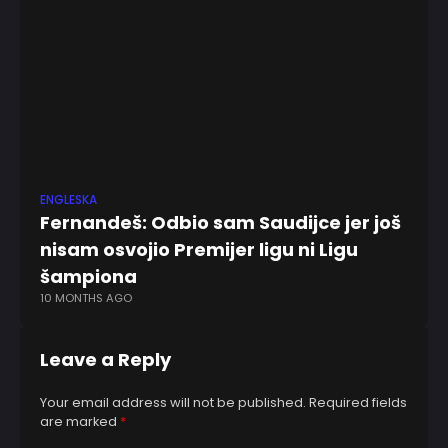
ENGLESKA
EV
Fernandeš: Odbio sam Saudijce jer još
Du
9 
nisam osvojio Premijer ligu ni Ligu
šampiona
10 MONTHS AGO
Leave a Reply
Your email address will not be published.
Required fields
are marked
*