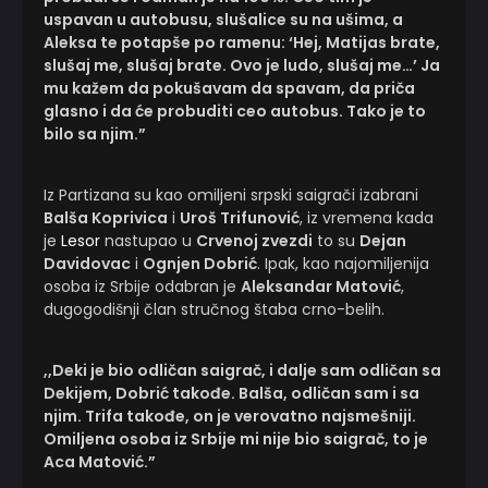
uspavan u autobusu, slušalice su na ušima, a
Aleksa te potapše po ramenu: ‘Hej, Matijas brate,
slušaj me, slušaj brate. Ovo je ludo, slušaj me…’ Ja
mu kažem da pokušavam da spavam, da priča
glasno i da će probuditi ceo autobus. Tako je to
bilo sa njim.”
Iz Partizana su kao omiljeni srpski saigrači izabrani
Balša Koprivica
i
Uroš Trifunović
, iz vremena kada
je
Lesor
nastupao u
Crvenoj zvezdi
to su
Dejan
Davidovac
i
Ognjen Dobrić
. Ipak, kao najomiljenija
osoba iz Srbije odabran je
Aleksandar Matović
,
dugogodišnji član stručnog štaba crno-belih.
,,Deki je bio odličan saigrač, i dalje sam odličan sa
Dekijem, Dobrić takođe. Balša, odličan sam i sa
njim. Trifa takođe, on je verovatno najsmešniji.
Omiljena osoba iz Srbije mi nije bio saigrač, to je
Aca Matović.”