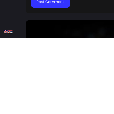
HOME
KOŠARKA
NBA
Micić: Nikada nisam doži
OCTOBER 5, 2025
0 COMMENTS