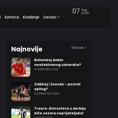
07
Aug
2026
i
Satnica
Klađenje
Ostalo
Najnovije
Vidi sve >
Bolomboj dobio
neočekivanog udvarača?
12 MINUTES AGO
Odželej i Zvezda – poznat
epilog?
53 MINUTES AGO
Traore: Atmosfera u derbiju
biće veoma neprijateljska!
1 HOUR AGO