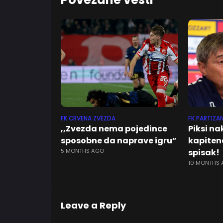
FK CRVENA ZVEZDA
FK PARTIZA
,,Zvezda nema pojedince
Piksi n
sposobne da naprave igru”
kapiten
5 MONTHS AGO
spisak!
10 MONTHS
Leave a Reply