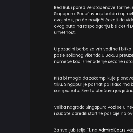
Red Bul, i pored Verstapenove forme,
Singapura. Podešavanje bolida i upra
ovoj stazi, pa će navijači čekati da vi
ovog puta na raspolaganju biti četiri D
umetnost.
U pozadini borbe za vrh vodi se i bit
posle solidnog vikenda u Bakuu preuze
nameće kao iznenađenje sezone i stabi
Kiša bi mogla da zakomplikuje planov
trku. Singapur je poznat po izlascima 
šampionata. Sve to obećava još jednu
Velika nagrada Singapura vozi se u nede
i subote odredili startne pozicije na ovo
Za sve ljubitelje F1, na
AdmiralBet.rs
vas