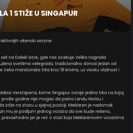
A 1 STIŽE U SINGAPUR
aktivnijih vikenda sezone.
eli na Daleki istok, gde nas očekuje Velika nagrada
ružena svetlima velegrada, tradicionalno donosi jedan od
e čeka maratonska trka kroz 19 krivina, uz visoku vlažnost i
aksa Verstapena, kome Singapur ostaje jedina trka na kojoj
 prošle godine nije mogao da parira Landu Norisu i
a stiže na stazu u sjajnoj poziciji. Meklaren je nadomak
oljan mu je podijum jednog vozača da sve bude rešeno,
n, prevashodno jer je reč o stazi koja Meklarenovim vozačima