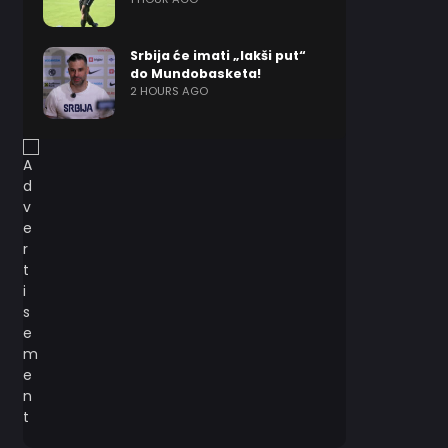
Srbija će imati „lakši put“
do Mundobasketa!
2 HOURS AGO