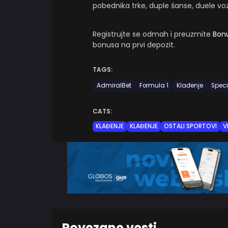
pobednika trke, duple šanse, duele voz
Registrujte se odmah i preuzmite
Bon
bonusa na prvi depozit.
TAGS:
AdmiralBet
Formula 1
Klađenje
Speci
CATS:
KLAĐENJE
KLAĐENJE
OSTALI SPORTOVI
V
Povezane vesti