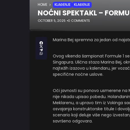
HOME
KLAĐENJE
KLAĐENJE
NOĆNI SPEKTAKL – FORMUL
OCTOBER 5, 2025
0 COMMENTS
Marina Bej spremna za jedan od najatr
Ovog vikenda šampionat Formule 1 se s
Singapura. Ulična staza Marina Bej, ok
najtežih izazova u kalendaru, jer vozač
specifične noćne uslove.
Oči javnosti su ponovo usmerene na M
nije nikada upisao pobedu. Holanđanin
Meklarenu, a upravo tim iz Vokinga sad
osvajanja konstruktorske titule i dov
scenario koji deluje više nego izvesta
savršeno odgovara.