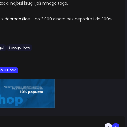
ača, najbrži krug i još mnogo toga.
us dobrodošlice
– do 3.000 dinara bez depozita i do 300%
jal
Specijal levo
ESTI DANA