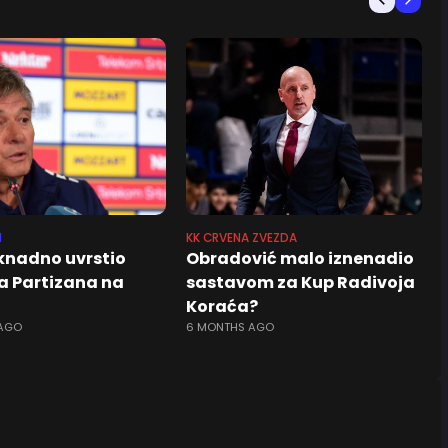
N
KK CRVENA ZVEZDA
aknadno uvrstio
Obradović malo iznenadio
a Partizana na
sastavom za Kup Radivoja
Koraća?
 AGO
6 MONTHS AGO