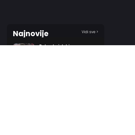
Najnovije
Vidi sve >
Bolomboj dobio
neočekivanog udvarača?
12 MINUTES AGO
Odželej i Zvezda – poznat
epilog?
54 MINUTES AGO
Traore: Atmosfera u derbiju
biće veoma neprijateljska!
1 HOUR AGO
Srbija će imati „lakši put“
do Mundobasketa!