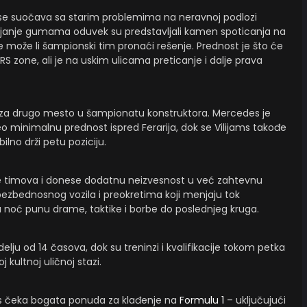
 se suočava sa starim problemima na neravnoj podlozi
vljanje gumama oduvek su predstavljali kamen spoticanja na
de može li šampionski tim pronaći rešenje. Prednost je što će
RS zone, ali je na uskim ulicama preticanje i dalje prava
ka za drugo mesto u šampionatu konstruktora. Mercedes je
o minimalnu prednost ispred Ferarija, dok se Vilijams takođe
lno drži petu poziciju.
e timova i donese dodatnu neizvesnost u već zahtevnu
bezbednosnog vozila i preokretima koji menjaju tok
 noć punu drame, taktike i borbe do poslednjeg kruga.
lju od 14 časova, dok su treninzi i kvalifikacije tokom petka
j kultnoj uličnoj stazi.
 čeka bogata ponuda za klađenje na
Formulu 1
– uključujući