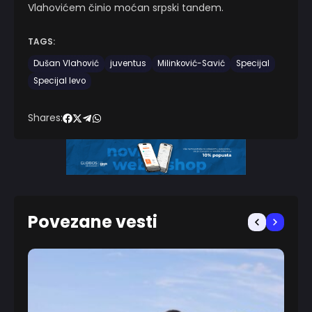
Vlahovićem činio moćan srpski tandem.
TAGS:
Dušan Vlahović
juventus
Milinković-Savić
Specijal
Specijal levo
Shares:
Povezane vesti