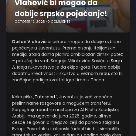
Vlahović bi mogao da
dobije srpsko pojačanje!
OCTOBER 12, 2025
0 COMMENTS
Dušan Vlahović
bi uskoro mogao da dobije ozbiljno
pojačanje u Juventusu. Prema pisanju italijanskih
medija, Stara dama planira ambiciozan zimski potez
– pokušaj da vrati Sergeja Milinkovića Savića u
Seriju
A
. Ideja rukovodstva je da ekipa Igora Tudora dobije
dodatnu kreativnost i iskustvo u veznom redu, što bi
značajno podiglo kvalitet igre tima iz Torina.
Kako piše „
Tutosport
“, Juventus je već započeo
preliminarne razgovore o mogućem transferu.
Sergej, koji trenutno nastupa za Al Hilal u Saudijskoj
Arabiji, ima ugovor do juna 2026. godine, ali sve
češće se govori o njegovoj želji da ponovo zaigra u
Evropi. Povratak u italijanski fudbal bio bi i simbolički
trenutak za vezistu koji je dugi niz godina nosio dres