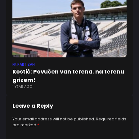
FK PARTIZAN
FK 
Kostić: Povučen van terena, na terenu
Pa
1 Y
grizem!
1 YEAR AGO
Leave a Reply
Your email address will not be published.
Required fields
are marked
*