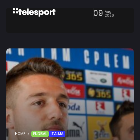
09
Aug
2026
HOME
FUDBAL
ITALIJA