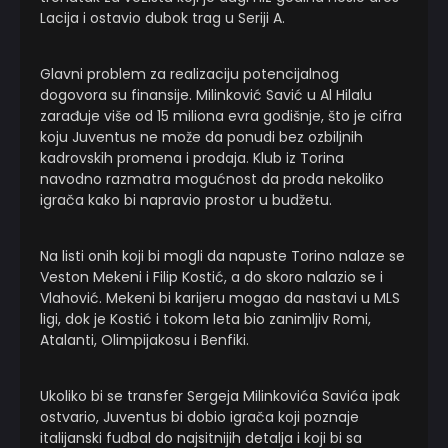
Lacija i ostavio dubok trag u Seriji A.
Glavni problem za realizaciju potencijalnog
dogovora su finansije. Milinković Savić u Al Hilalu
zarađuje više od 15 miliona evra godišnje, što je cifra
koju Juventus ne može da ponudi bez ozbiljnih
kadrovskih promena i prodaja. Klub iz Torina
navodno razmatra mogućnost da proda nekoliko
igrača kako bi napravio prostor u budžetu.
Na listi onih koji bi mogli da napuste Torino nalaze se
Veston Mekeni i Filip Kostić, a do skoro nalazio se i
Vlahović. Mekeni bi karijeru mogao da nastavi u MLS
ligi, dok je Kostić i tokom leta bio zanimljiv Romi,
Atalanti, Olimpijakosu i Benfiki.
Ukoliko bi se transfer Sergeja Milinkovića Savića ipak
ostvario, Juventus bi dobio igrača koji poznaje
italijanski fudbal do najsitnijih detalja i koji bi sa