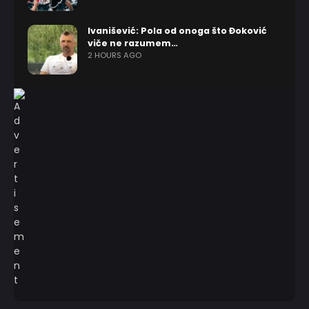
Ivanišević: Pola od onoga što Đoković
viče ne razumem…
2 HOURS AGO