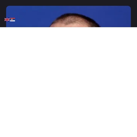
HOME
FUDBAL
OSTALE LIGE
Čeferin najavio ogromne
promene u svetu fudbala!
OCTOBER 12, 2025
0 COMMENTS