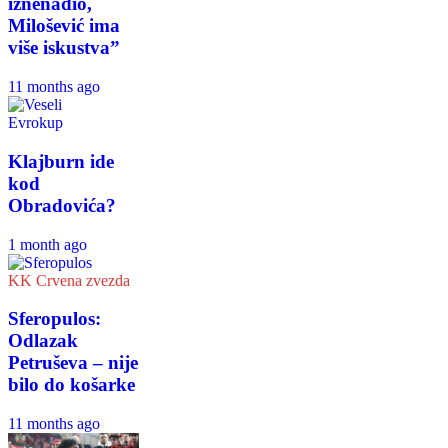
iznenadio,
Milošević ima
više iskustva”
11 months ago
Evrokup
Klajburn ide
kod
Obradovića?
1 month ago
KK Crvena zvezda
Sferopulos:
Odlazak
Petruševa – nije
bilo do košarke
11 months ago