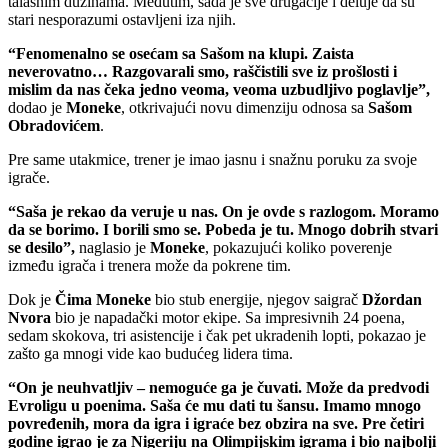
talasnim dužinama. Međutim, sada je sve drugačije i deluje da su
stari nesporazumi ostavljeni iza njih.
“Fenomenalno se osećam sa Sašom na klupi. Zaista
neverovatno… Razgovarali smo, raščistili sve iz prošlosti i
mislim da nas čeka jedno veoma, veoma uzbudljivo poglavlje”,
dodao je
Moneke
, otkrivajući novu dimenziju odnosa sa
Sašom
Obradovićem
.
Pre same utakmice, trener je imao jasnu i snažnu poruku za svoje
igrače.
“Saša je rekao da veruje u nas. On je ovde s razlogom. Moramo
da se borimo. I borili smo se. Pobeda je tu. Mnogo dobrih stvari
se desilo”,
naglasio je
Moneke
, pokazujući koliko poverenje
između igrača i trenera može da pokrene tim.
Dok je
Čima Moneke
bio stub energije, njegov saigrač
Džordan
Nvora
bio je napadački motor ekipe. Sa impresivnih 24 poena,
sedam skokova, tri asistencije i čak pet ukradenih lopti, pokazao je
zašto ga mnogi vide kao budućeg lidera tima.
“On je neuhvatljiv – nemoguće ga je čuvati. Može da predvodi
Evroligu u poenima. Saša će mu dati tu šansu. Imamo mnogo
povređenih, mora da igra i igraće bez obzira na sve. Pre četiri
godine igrao je za Nigeriju na Olimpijskim igrama i bio najbolji