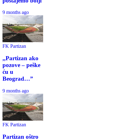
postajemo bolji
9 months ago
FK Partizan
,,Partizan ako
pozove – peške
ću u
Beograd…”
9 months ago
FK Partizan
Partizan oštro