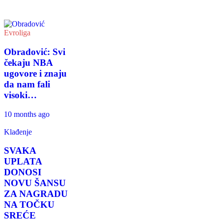
Evroliga
Obradović: Svi
čekaju NBA
ugovore i znaju
da nam fali
visoki…
10 months ago
Klađenje
SVAKA
UPLATA
DONOSI
NOVU ŠANSU
ZA NAGRADU
NA TOČKU
SREĆE