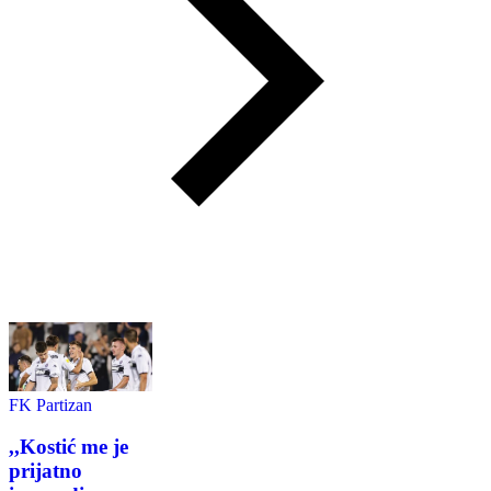
FK Partizan
,,Kostić me je
prijatno