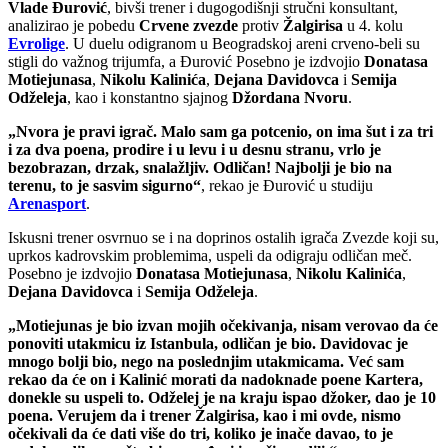
Vlade Đurović
, bivši trener i dugogodišnji stručni konsultant,
analizirao je pobedu
Crvene zvezde
protiv
Žalgirisa
u 4. kolu
Evrolige
. U duelu odigranom u Beogradskoj areni crveno-beli su
stigli do važnog trijumfa, a Đurović Posebno je izdvojio
Donatasa
Motiejunasa
,
Nikolu Kalinića
,
Dejana Davidovca
i
Semija
Odželeja
, kao i konstantno sjajnog
Džordana Nvoru
.
„Nvora je pravi igrač. Malo sam ga potcenio, on ima šut i za tri
i za dva poena, prodire i u levu i u desnu stranu, vrlo je
bezobrazan, drzak, snalažljiv. Odličan! Najbolji je bio na
terenu, to je sasvim sigurno“
, rekao je Đurović u studiju
Arenasport
.
Iskusni trener osvrnuo se i na doprinos ostalih igrača Zvezde koji su,
uprkos kadrovskim problemima, uspeli da odigraju odličan meč.
Posebno je izdvojio
Donatasa Motiejunasa
,
Nikolu Kalinića
,
Dejana Davidovca
i
Semija Odželeja
.
„Motiejunas je bio izvan mojih očekivanja, nisam verovao da će
ponoviti utakmicu iz Istanbula, odličan je bio. Davidovac je
mnogo bolji bio, nego na poslednjim utakmicama. Već sam
rekao da će on i Kalinić morati da nadoknade poene Kartera,
donekle su uspeli to. Odželej je na kraju ispao džoker, dao je 10
poena. Verujem da i trener Žalgirisa, kao i mi ovde, nismo
očekivali da će dati više do tri, koliko je inače davao, to je