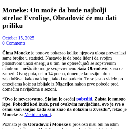
Moneke: On može da bude najbolji
strelac Evrolige, Obradović će mu dati
priliku
October 15, 2025
0 Comments
Čima Moneke
je ponovo pokazao koliko njegova uloga prevazilazi
same brojke u statistici. Nastavio je da bude lider i da svojim
prisustvom unosi energiju u tim, ne opterećujući se sopstvenim
učinkom – nešto što mu je svojevremeno
Saša Obradović
znao da
zameri. Ovog puta, osim 14 poena, doneo je koheziju i duh
zajedništva, kako na klupi, tako i na parketu. To se jasno videlo po
emocijama koje su izbijale iz
Nigerijca
nakon prve pobede pred
domaćim navijačima u sezoni.
“Ovo je neverovatno. Sjajan je osećaj
pobediti
. Zaista je mnogo
lepo. Pobediti kod kuće, pred ovakvim navijačima, ovo je sve o
čemu sam sanjao kada sam znao da dolazim u Zvezdu”,
rekao je
Moneke
za
Meridian sport
.
Poznato je da
Obradović i Moneke
u prošlosti nisu bili na istim