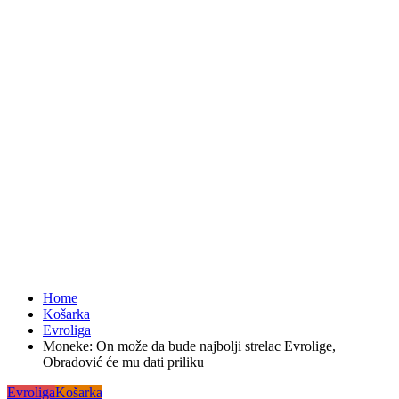
Home
Košarka
Evroliga
Moneke: On može da bude najbolji strelac Evrolige,
Obradović će mu dati priliku
Evroliga
Košarka