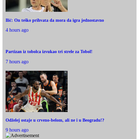
Ilić: On teško prihvata da mora da igra jednostavno
4 hours ago
Partizan iz tobolca izvukao tri strele za Tobol!
7 hours ago
Odželej ostaje u crveno-belom, ali ne i u Beogradu!?
9 hours ago