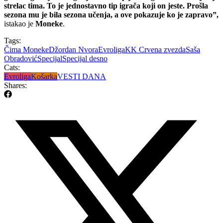
strelac tima. To je jednostavno tip igrača koji on jeste. Prošla
sezona mu je bila sezona učenja, a ove pokazuje ko je zapravo”,
istakao je
Moneke
.
Tags:
Čima Moneke
Džordan Nvora
Evroliga
KK Crvena zvezda
Saša
Obradović
Specijal
Specijal desno
Cats:
Evroliga
Košarka
VESTI DANA
Shares: