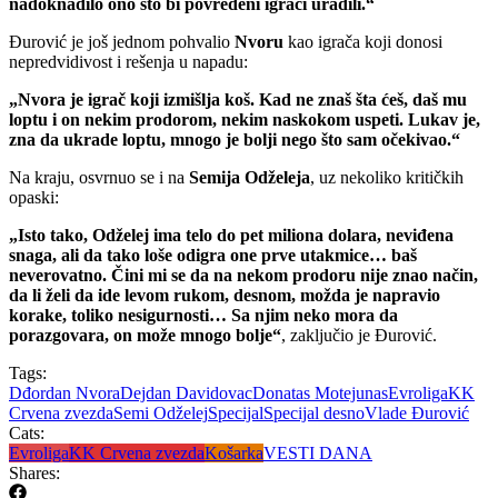
nadoknadilo ono što bi povređeni igrači uradili.“
Đurović je još jednom pohvalio
Nvoru
kao igrača koji donosi
nepredvidivost i rešenja u napadu:
„Nvora je igrač koji izmišlja koš. Kad ne znaš šta ćeš, daš mu
loptu i on nekim prodorom, nekim naskokom uspeti. Lukav je,
zna da ukrade loptu, mnogo je bolji nego što sam očekivao.“
Na kraju, osvrnuo se i na
Semija Odželeja
, uz nekoliko kritičkih
opaski:
„Isto tako, Odželej ima telo do pet miliona dolara, neviđena
snaga, ali da tako loše odigra one prve utakmice… baš
neverovatno. Čini mi se da na nekom prodoru nije znao način,
da li želi da ide levom rukom, desnom, možda je napravio
korake, toliko nesigurnosti… Sa njim neko mora da
porazgovara, on može mnogo bolje“
, zaključio je Đurović.
Tags:
Dđordan Nvora
Dejdan Davidovac
Donatas Motejunas
Evroliga
KK
Crvena zvezda
Semi Odželej
Specijal
Specijal desno
Vlade Đurović
Cats:
Evroliga
KK Crvena zvezda
Košarka
VESTI DANA
Shares: