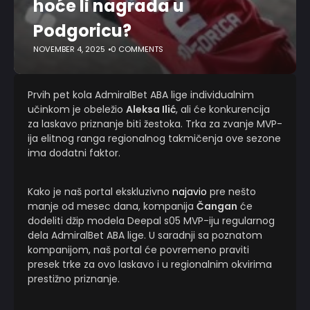
hoće li nagrada u
Podgoricu?
NOVEMBER 4, 2025
0 COMMENTS
Prvih pet kola AdmiralBet ABA lige individualnim
učinkom je obeležio
Aleksa Ilić
, ali će konkurencija
za laskavo priznanje biti žestoka. Trka za zvanje MVP-
ija elitnog ranga regionalnog takmičenja ove sezone
ima dodatni faktor.
Kako je naš portal ekskluzivno
najavio
pre nešto
manje od mesec dana, kompanija
Čangan
će
dodeliti džip modela Deepal s05 MVP-iju regularnog
dela AdmiralBet ABA lige. U saradnji sa poznatom
kompanijom, naš portal će povremeno praviti
presek trke za ovo laskavo i u regionalnim okvirima
prestižno priznanje.