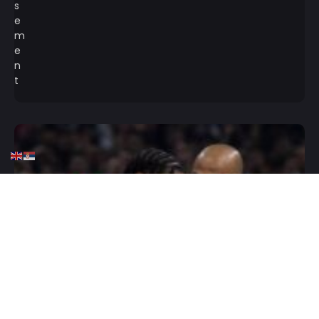
HOME
KOŠARKA
KK CRVENA ZVEZDA
KOŠARKA
Zvezda izašla sa zvaničnim