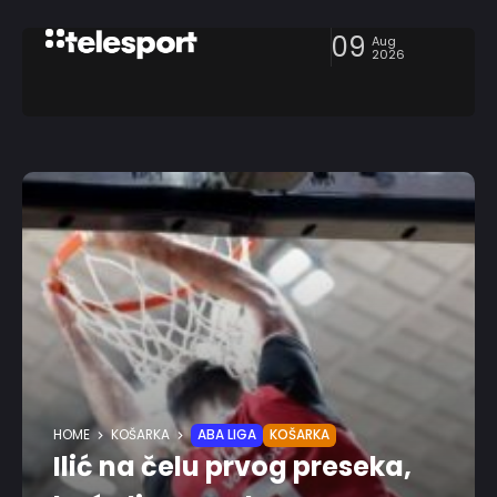
09
Aug
2026
HOME
KOŠARKA
ABA LIGA
KOŠARKA
Ilić na čelu prvog preseka,