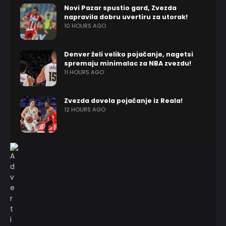
Novi Pazar spustio gard, Zvezda
napravila dobru uvertiru za utorak!
10 HOURS AGO
Denver želi veliko pojačanje, nagetsi
spremaju minimalac za NBA zvezdu!
11 HOURS AGO
Zvezda dovela pojačanje iz Reala!
12 HOURS AGO