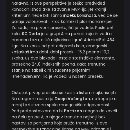
Naravno, iz ove perspektive je teško predvideti
konačan ishod trke za zvanje MVP-ija, jer krajnji
kriterijum neće biti samo
indeks korisnosti
, već će se
partije valorizovati i kroz kontekst plasmana ekipe.
Za sada, na prvom preseku, Ilić je vodeći. Posle pet
kola,
SC Derbi
je u grupi A na poziciji koja ih vodi u
narednu fazu, a Ilić najkorisniji igrač AdmiralBet ABA
lige. Na uzorku od pet odigranih kola, crnogorski
košarkaš ima dabl-dabl prosek – 15,2 poena i 10,2
skoka, uz dve blokade i ostale statističke elemente,
prosečno 24,8 indeksnih poena. Kako trenutno
stanje na tabeli čini Studente prijatnim
iznenađenjem, Ilić je vodeći u našem preseku.
Ostatak prvog preseka se kosi sa listom najkorisnijih.
Na drugom mestu je
Duejn Vašington
, na koga je u
ranoj fazi sezone spalo mnogo više odgovornosti.
Pod pretpostavkom da bi
Partizan
mogao da završi
na čelu grupe A, a njegov trenutno najbolji bek
nastavi sa partijama koje pruža trenutno, iz ove
perspektive su značajne šanse da MVP priznanje i