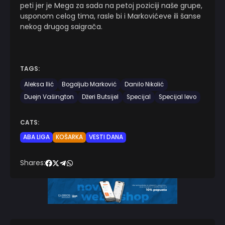
peti jer je Mega za sada na petoj poziciji naše grupe,
usponom celog tima, rasle bi i Markovićeve ili šanse
nekog drugog saigrača.
TAGS:
Aleksa Ilić
Bogoljub Marković
Danilo Nikolić
Duejn Vašington
Džeri Butsijel
Specijal
Specijal levo
CATS:
ABA LIGA
KOŠARKA
VESTI DANA
Shares: