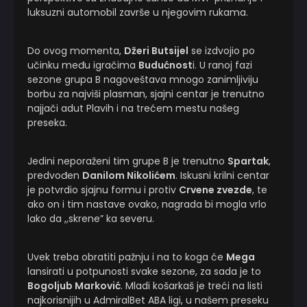
luksuzni automobil završe u njegovim rukama.
Do ovog momenta,
Džeri Butsijel
se izdvojio po
učinku među igračima
Budućnost
i. U ranoj fazi
sezone grupa B nagoveštava mnogo zanimljiviju
borbu za najviši plasman, sjajni centar je trenutno
najjači adut Plavih i na trećem mestu našeg
preseka.
Jedini neporaženi tim grupe B je trenutno
Spartak
,
predvođen
Danilom Nikolićem
. Iskusni krilni centar
je potvrdio sjajnu formu i protiv
Crvene zvezde
, te
ako on i tim nastave ovako, nagrada bi mogla vrlo
lako da ,,skrene” ka severu.
Uvek treba obratiti pažnju i na to koga će
Mega
lansirati u potpunosti svake sezone, za sada je to
Bogoljub Marković
. Mladi košarkaš je treći na listi
najkorisnijih u AdmiralBet ABA ligi, u našem preseku