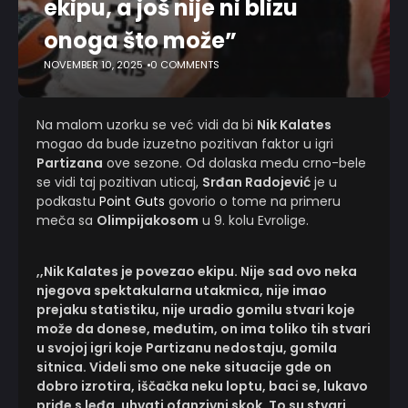
ekipu, a još nije ni blizu
onoga što može”
NOVEMBER 10, 2025
0 COMMENTS
Na malom uzorku se već vidi da bi
Nik Kalates
mogao da bude izuzetno pozitivan faktor u igri
Partizana
ove sezone. Od dolaska među crno-bele
se vidi taj pozitivan uticaj,
Srđan Radojević
je u
podkastu
Point Guts
govorio o tome na primeru
meča sa
Olimpijakosom
u 9. kolu Evrolige.
,,Nik Kalates je povezao ekipu. Nije sad ovo neka
njegova spektakularna utakmica, nije imao
prejaku statistiku, nije uradio gomilu stvari koje
može da donese, međutim, on ima toliko tih stvari
u svojoj igri koje Partizanu nedostaju, gomila
sitnica. Videli smo one neke situacije gde on
dobro izrotira, iščačka neku loptu, baci se, lukavo
priđe s leđa, uhvati ofanzivni skok. To su stvari