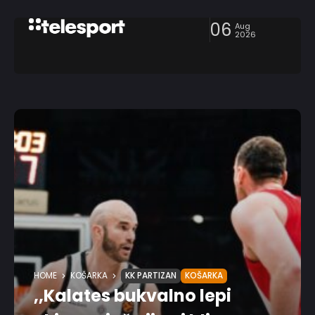
06
Aug
2026
HOME
KOŠARKA
KK PARTIZAN
KOŠARKA
,,Kalates bukvalno lepi