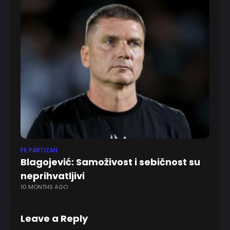
FK PARTIZAN
EV
Blagojević: Samoživost i sebičnost su
Na
neprihvatljivi
P
10 MONTHS AGO
2 
Leave a Reply