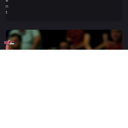
HOME
KOŠARKA
EVROLIGA
KK CRVENA ZVEZDA
Obradović: To samo govori
o veličini kluba