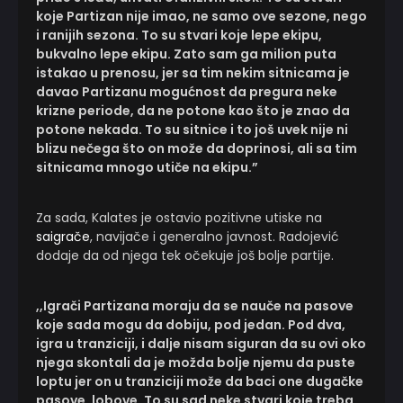
koje Partizan nije imao, ne samo ove sezone, nego
i ranijih sezona. To su stvari koje lepe ekipu,
bukvalno lepe ekipu. Zato sam ga milion puta
istakao u prenosu, jer sa tim nekim sitnicama je
davao Partizanu mogućnost da pregura neke
krizne periode, da ne potone kao što je znao da
potone nekada. To su sitnice i to još uvek nije ni
blizu nečega što on može da doprinosi, ali sa tim
sitnicama mnogo utiče na ekipu.”
Za sada, Kalates je ostavio pozitivne utiske na
saigrače
, navijače i generalno javnost. Radojević
dodaje da od njega tek očekuje još bolje partije.
,,Igrači Partizana moraju da se nauče na pasove
koje sada mogu da dobiju, pod jedan. Pod dva,
igra u tranziciji, i dalje nisam siguran da su ovi oko
njega skontali da je možda bolje njemu da puste
loptu jer on u tranziciji može da baci one dugačke
pasove, lobove. To su sad neke stvari koje treba