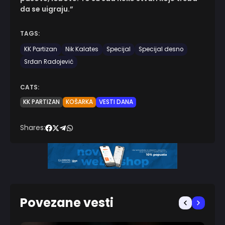
da se uigraju.”
TAGS:
KK Partizan
Nik Kalates
Specijal
Specijal desno
Srđan Radojević
CATS:
KK PARTIZAN
KOŠARKA
VESTI DANA
Shares:
Povezane vesti