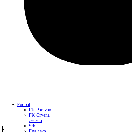
Fudbal
FK Partizan
FK Crvena
zvezda
Srbija
-
Engleska