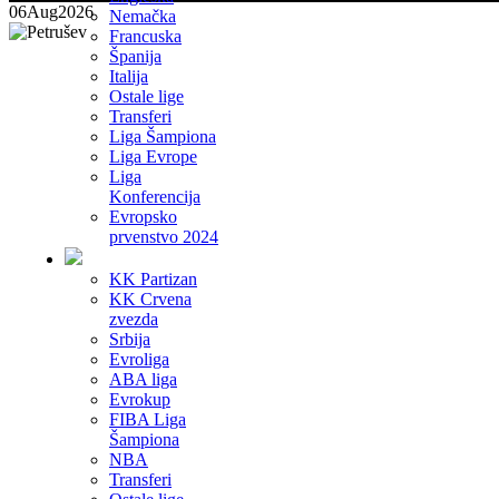
06
Aug
2026
Nemačka
Francuska
Španija
Italija
Ostale lige
Transferi
Liga Šampiona
Liga Evrope
Liga
Konferencija
Evropsko
prvenstvo 2024
KK Partizan
KK Crvena
zvezda
Srbija
Evroliga
ABA liga
Evrokup
FIBA Liga
Šampiona
NBA
Transferi