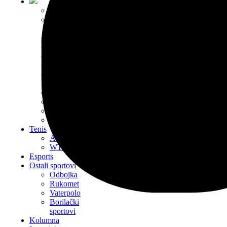
KK Partizan
KK Crvena
zvezda
Srbija
Evroliga
ABA liga
Evrokup
FIBA Liga
Šampiona
NBA
Transferi
Ostale lige
Basket
Tenis
ATP
WTP
Esports
Ostali sportovi
Odbojka
Rukomet
Vaterpolo
Borilački
sportovi
Kolumna