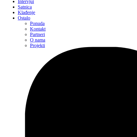
Intervjui
Satnica
Klađenje
Ostalo
Ponuda
Kontakt
Partneri
O nama
Projekti