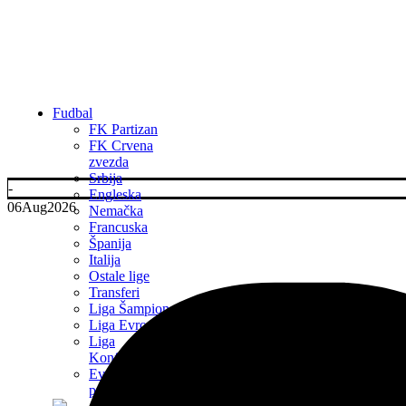
Fudbal
FK Partizan
FK Crvena
zvezda
Srbija
-
Engleska
06
Aug
2026
Nemačka
Francuska
Španija
Italija
Ostale lige
Transferi
Liga Šampiona
Liga Evrope
Liga
Konferencija
Evropsko
prvenstvo 2024