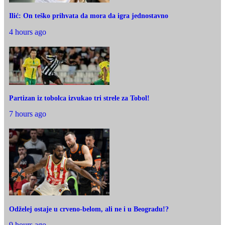
Ilić: On teško prihvata da mora da igra jednostavno
4 hours ago
Partizan iz tobolca izvukao tri strele za Tobol!
7 hours ago
Odželej ostaje u crveno-belom, ali ne i u Beogradu!?
9 hours ago