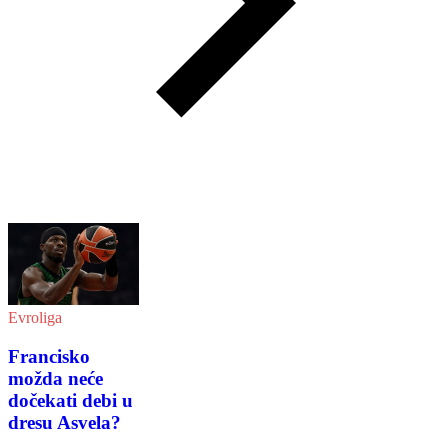
Evroliga
Francisko
možda neće
dočekati debi u
dresu Asvela?