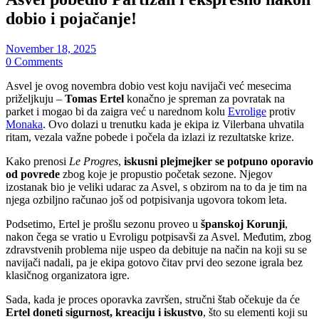
dobio i pojačanje!
November 18, 2025
0 Comments
Asvel je ovog novembra dobio vest koju navijači već mesecima
priželjkuju –
Tomas Ertel
konačno je spreman za povratak na
parket i mogao bi da zaigra već u narednom kolu
Evrolige
protiv
Monaka
. Ovo dolazi u trenutku kada je ekipa iz Vilerbana uhvatila
ritam, vezala važne pobede i počela da izlazi iz rezultatske krize.
Kako prenosi
Le Progres
,
iskusni plejmejker se potpuno oporavio
od povrede
zbog koje je propustio početak sezone. Njegov
izostanak bio je veliki udarac za Asvel, s obzirom na to da je tim na
njega ozbiljno računao još od potpisivanja ugovora tokom leta.
Podsetimo, Ertel je prošlu sezonu proveo u
španskoj Korunji
,
nakon čega se vratio u Evroligu potpisavši za Asvel. Međutim, zbog
zdravstvenih problema nije uspeo da debituje na način na koji su se
navijači nadali, pa je ekipa gotovo čitav prvi deo sezone igrala bez
klasičnog organizatora igre.
Sada, kada je proces oporavka završen, stručni štab očekuje da će
Ertel doneti sigurnost, kreaciju i iskustvo
, što su elementi koji su