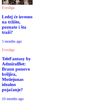
Evroliga
Ledej će izvesno
na tržište,
poznato i šta
traži?
5 months ago
Evroliga
TeleFantasy by
AdmiralBet:
Braun ponovo
briljira,
Motiejunas
idealno
pojačanje?
10 months ago