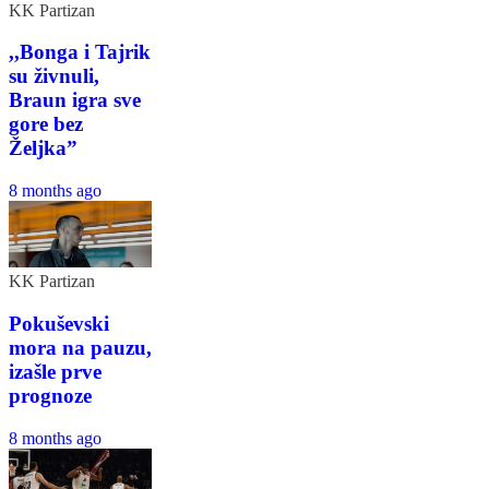
KK Partizan
,,Bonga i Tajrik
su živnuli,
Braun igra sve
gore bez
Željka”
8 months ago
KK Partizan
Pokuševski
mora na pauzu,
izašle prve
prognoze
8 months ago