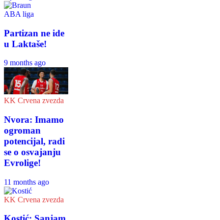
ABA liga
Partizan ne ide
u Laktaše!
9 months ago
KK Crvena zvezda
Nvora: Imamo
ogroman
potencijal, radi
se o osvajanju
Evrolige!
11 months ago
KK Crvena zvezda
Kostić: Sanjam