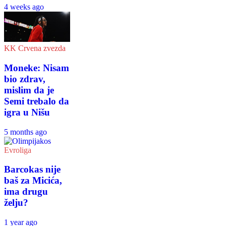
4 weeks ago
KK Crvena zvezda
Moneke: Nisam
bio zdrav,
mislim da je
Semi trebalo da
igra u Nišu
5 months ago
Evroliga
Barcokas nije
baš za Micića,
ima drugu
želju?
1 year ago