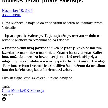
Moneke: Igram protiv Valensije!
November 18, 2025
0 Comments
Čima Moneke je najavio da će se vratiti na teren na utakmici protiv
Valensije.
– Igraću protiv Valensije. To je najvažnije, osećam se dobro –
rekao je Moneke za Amerikanos 24 i dodao:
– Imamo veliki broj povreda i uvek je pitanje kako će naš tim
izgledati iz utakmice u utakmicu. Znamo kakav talenat Batler
ima, može da poentira brzo u serijama. Još uvek uči igri, a
odigrao je takvu utakmicu u svojoj četvrtoj utakmici u Evroligi.
To je impresivno i veoma je uzbudljivo šta možemo da uradimo
kao tim kolektivno, kada budemo svi zdravi.
Ovo su sjajne vesti za Zvezdu i njene navijače.
Tags:
Čima Moneke
KK Valensija
Shares: