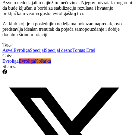
Asvelu nedostajali u najtežim mečevima. Njegov povratak mogao bi
da bude ključan u borbi za stabilizaciju rezultata i hvatanje
priključka u veoma gustoj evroligaškoj trci.
Za klub koji je u poslednjim nedeljama pokazao napredak, ovo
predstavlja idealan trenutak da pojača samopouzdanje i dobije
dodatnu širinu u rotaciji.
Tags:
Asvel
Evroliga
Specijal
Specijal desno
Tomas Ertel
Cats:
Evroliga
Evroliga
Košarka
Shares: