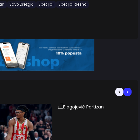
zan
Savo Drezgić
Specijal
Specijal desno