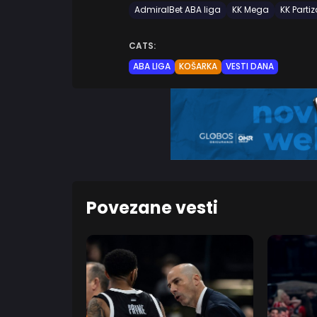
AdmiralBet ABA liga
KK Mega
KK Parti
CATS:
ABA LIGA
KOŠARKA
VESTI DANA
Povezane vesti