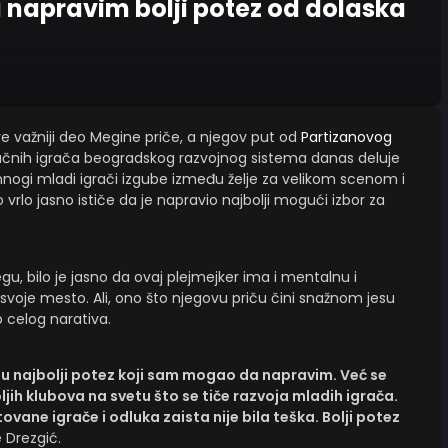
napravim bolji potez od dolaska
sve važniji deo Megine priče, a njegov put od
Partizanovog
jučnih igrača beogradskog razvojnog sistema danas deluje
nogi mladi igrači izgube između želje za velikom scenom i
lo jasno ističe da je napravio najbolji mogući izbor za
u, bilo je jasno da ovaj plejmejker ima i mentalnu i
svoje mesto. Ali, ono što njegovu priču čini snažnom jesu
b celog narativa.
u najbolji potez koji sam mogao da napravim. Već se
ih klubova na svetu što se tiče razvoja mladih igrača.
vane igrače i odluka zaista nije bila teška. Bolji potez
e Drezgić.