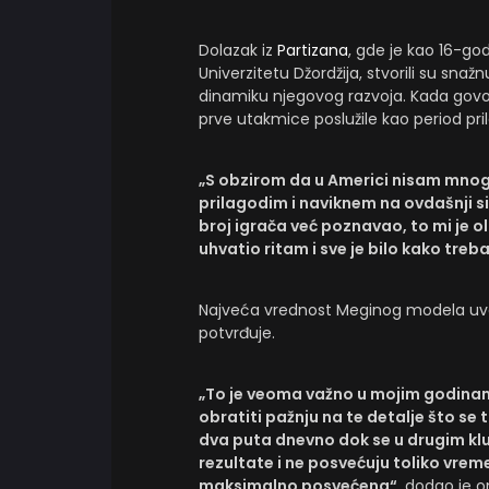
Dolazak iz
Partizana
, gde je kao 16-god
Univerzitetu Džordžija, stvorili su snaž
dinamiku njegovog razvoja. Kada govor
prve utakmice poslužile kao period pr
„S obzirom da u Americi nisam mnogo
prilagodim i naviknem na ovdašnji si
broj igrača već poznavao, to mi je o
uhvatio ritam i sve je bilo kako treb
Najveća vrednost Meginog modela uvek j
potvrđuje.
„To je veoma važno u mojim godinama
obratiti pažnju na te detalje što se
dva puta dnevno dok se u drugim klu
rezultate i ne posvećuju toliko vr
maksimalno posvećena“
, dodao je o