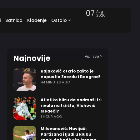
07
Aug
2026
i
Satnica
Klađenje
Ostalo
Najnovije
Vidi sve >
Rajaković otkrio zašto je
napustio Zvezdu i Beograd!
44 MINUTES AGO
Atletiko blizu da nadmaši tri
rivala na tržištu, Vlahović
sledeći?
1 HOUR AGO
Milovanović: Navijači
Partizana i ljudi u klubu
znaju da kod kuće igramo