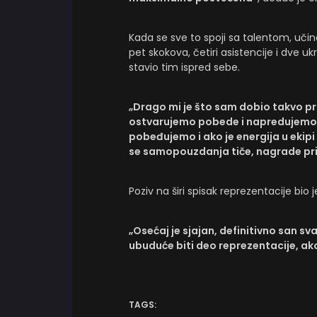
Kada se sve to spoji sa talentom, učina
pet skokova, četiri asistencije i dve u
stavio tim ispred sebe.
„Drago mi je što sam dobio takvo p
ostvarujemo pobede i napredujemo i
pobeđujemo i ako je energija u ekipi
se samopouzdanja tiče, nagrade pri
Poziv na širi spisak reprezentacije bio
„Osećaj je sjajan, definitivno san s
ubuduće biti deo reprezentacije, a
TAGS: