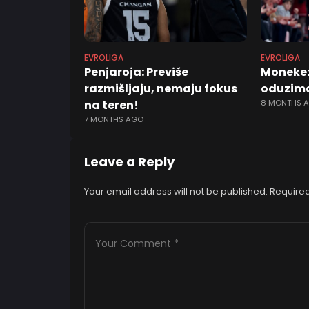
EVROLIGA
EVROLIGA
Penjaroja: Previše
Moneke:
razmišljaju, nemaju fokus
oduzima
na teren!
8 MONTHS 
7 MONTHS AGO
Leave a Reply
Your email address will not be published.
Required