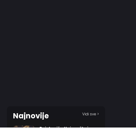
Najnovije
Vidi sve >
Rajaković otkrio zašto je
napustio Zvezdu i Beograd!