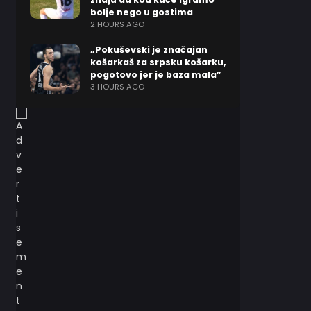
bolje nego u gostima
2 HOURS AGO
„Pokuševski je značajan
košarkaš za srpsku košarku,
pogotovo jer je baza mala”
3 HOURS AGO