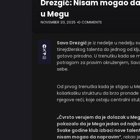
Drezgić: Nisam mogao da 
u Megu
NOVEMBER 20, 2025
0 COMMENTS
Savo Drezgić
je iz nedelje u nedelju 
tinejdžerskog talenta do jednog od kl
gotovo prirodno. U trenutku kada se m
potragom za pravim okruženjem, Savo vr
sebe.
Od prvog trenutka kada je stigao u Meg
košarkašku strukturu da brzo pronađe 
njegove reči, koje ostaju centralni stu
„Čvrsto verujem da je dolazak u Meg
pokazalo da je Mega jedan od najbolj
Svake godine klub izbaci nove talento
nisam mogao da napravim“
, rekao j