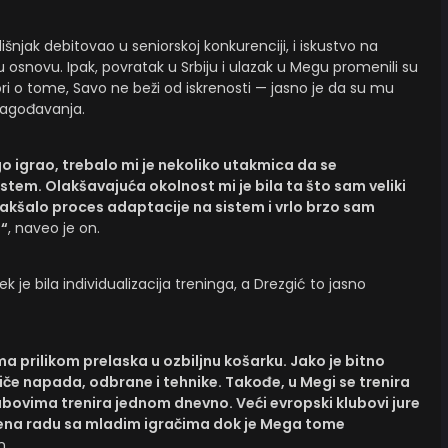
išnjak debitovao u seniorskoj konkurenciji, i iskustvo na
nu osnovu. Ipak, povratak u Srbiju i ulazak u Megu promenili su
i o tome, Savo ne beži od iskrenosti — jasno je da su mu
ilagođavanja.
 igrao, trebalo mi je nekoliko utakmica da se
stem. Olakšavajuća okolnost mi je bila ta što sam veliki
lakšalo proces adaptacije na sistem i vrlo brzo sam
a“
, naveo je on.
e bila individualizacija treninga, a Drezgić to jasno
 prilikom prelaska u ozbiljnu košarku. Jako je bitno
 tiče napada, odbrane i tehnike. Takođe, u Megi se trenira
bovima trenira jednom dnevno. Veći evropski klubovi jure
emena radu sa mladim igračima dok je Mega tome
n.