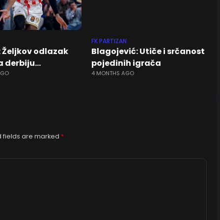
FK PARTIZAN
 Željkov odlazak
Blagojević: Utiče i srčanost
 derbiju…
pojedinih igrača
AGO
4 MONTHS AGO
 fields are marked
*