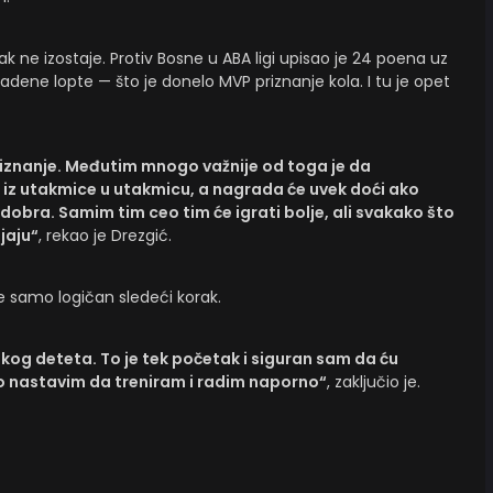
k ne izostaje. Protiv Bosne u ABA ligi upisao je 24 poena uz
kradene lopte — što je donelo MVP priznanje kola. I tu je opet
riznanje. Međutim mnogo važnije od toga je da
z utakmice u utakmicu, a nagrada će uvek doći ako
 dobra. Samim tim ceo tim će igrati bolje, ali svakako što
jaju“
, rekao je Drezgić.
 je samo logičan sledeći korak.
vakog deteta. To je tek početak i siguran sam da ću
ko nastavim da treniram i radim naporno“
, zaključio je.