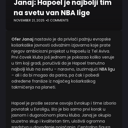
Janaj: Hapoel je najbolji tim
na svetu van NBA lige
NOVEMBER 21, 2025
0 COMMENTS
Ofer Janaj
nastavio je da privlači pažnju evropske
košarkaške javnosti odvažnim izjavama koje prate
njegov ambiciozni projekat u Hapoelu iz Tel Aviva.
Prvi čovek kluba još jednom je pokazao koliko veruje
u tim koji gradi, poručivši da je Hapoel trenutno
najbolji klub na svetu – naravno, izuzimajući
NBA ligu
– ali i da bi mogao da parira, pa čak i pobedi
određene franšize iz najjačeg košarkaškog
takmičenja na planeti.
Hapoel je prošle sezone osvojio Evrokup i time izborio
povratak u Evroligu, što je bio samo prvi korak u
jasnom i dugoročnom planu kluba. Janaj je okupio
izuzetno skup i kvalitetan tim, uloživši ogromna
sredstva u dovođenje pojačanja. Centralna figura