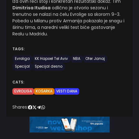
Iza ovih reči stoji i konkretan rezultatski dokaz. Tim
Dimitrisa Itudisa
odlično je otvorio sezonu i
trenutno se nalazi na čelu Evrolige sa skorom 9–3.
Pobeda u Milanu protiv Armanija pokazala je snagu i
širinu tima, a naredni veliki test biće gostovanje
Realu u Madridu.
TAGS:
Evroliga
KK Hapoel Tel Aviv
NBA
Ofer Janaj
Specijal
Specijal desno
CATS:
EVROLIGA
KOŠARKA
VESTI DANA
Shares: