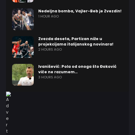
Nedeljna bomba, Vajler-Beb je Zvezdin!
1 HOUR AGO
Zvezda deseta, Partizan niže u
projekcijama italijanskog novinara!
2 HOURS AGO
Ivanišević: Pola od onoga što Đoković
viče ne razumem…
3 HOURS AGO