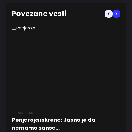
Povezane vesti
KK PARTIZAN
KK 
Penjaroja iskreno: Jasno je da
Pa
nemamo šanse…
ta