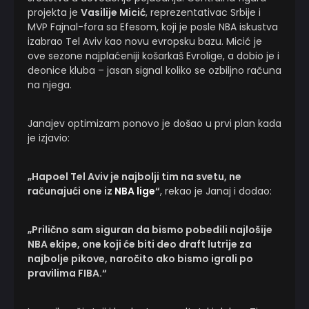
projekta je
Vasilije Micić
, reprezentativac Srbije i
MVP Fajnal-fora sa Efesom, koji je posle NBA iskustva
izabrao Tel Aviv kao novu evropsku bazu. Micić je
ove sezone najplaćeniji košarkaš Evrolige, a dobio je i
deonice kluba – jasan signal koliko se ozbiljno računa
na njega.
Janajev optimizam ponovo je došao u prvi plan kada
je izjavio:
„Hapoel Tel Aviv je najbolji tim na svetu, ne
računajući one iz
NBA lige
“
, rekao je Janaj i dodao:
„Prilično sam siguran da bismo pobedili najlošije
NBA ekipe, one koji će biti deo draft lutrije za
najbolje pikove, naročito ako bismo igrali po
pravilima FIBA.“