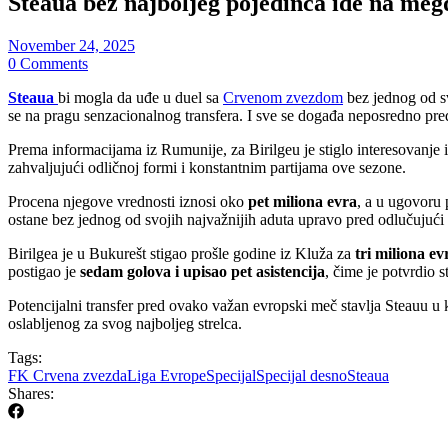
Steaua bez najboljeg pojedinca ide na meg
November 24, 2025
0 Comments
Steaua
bi mogla da uđe u duel sa
Crvenom zvezdom
bez jednog od sv
se na pragu senzacionalnog transfera. I sve se događa neposredno pre
Prema informacijama iz Rumunije, za Birilgeu je stiglo interesovanje
zahvaljujući odličnoj formi i konstantnim partijama ove sezone.
Procena njegove vrednosti iznosi oko
pet miliona evra
, a u ugovoru 
ostane bez jednog od svojih najvažnijih aduta upravo pred odlučujući
Birilgea je u Bukurešt stigao prošle godine iz Kluža za
tri miliona ev
postigao je
sedam golova i upisao pet asistencija
, čime je potvrdio 
Potencijalni transfer pred ovako važan evropski meč stavlja Steauu u 
oslabljenog za svog najboljeg strelca.
Tags:
FK Crvena zvezda
Liga Evrope
Specijal
Specijal desno
Steaua
Shares: