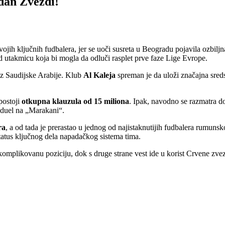
dan Zvezdi!
ojih ključnih fudbalera, jer se uoči susreta u Beogradu pojavila ozbilj
d utakmicu koja bi mogla da odluči rasplet prve faze Lige Evrope.
 iz Saudijske Arabije. Klub
Al Kaleja
spreman je da uloži značajna sred
postoji
otkupna klauzula od 15 miliona
. Ipak, navodno se razmatra 
 duel na „Marakani“.
ra
, a od tada je prerastao u jednog od najistaknutijih fudbalera rumun
status ključnog dela napadačkog sistema tima.
komplikovanu poziciju, dok s druge strane vest ide u korist Crvene zvez