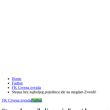
Home
Fudbal
FK Crvena zvezda
Steaua bez najboljeg pojedinca ide na megdan Zvezdi!
FK Crvena zvezda
Fudbal