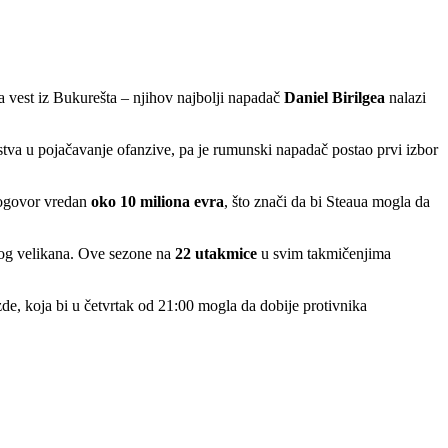
na vest iz Bukurešta – njihov najbolji napadač
Daniel Birilgea
nalazi
stva u pojačavanje ofanzive, pa je rumunski napadač postao prvi izbor
dogovor vredan
oko 10 miliona evra
, što znači da bi Steaua mogla da
skog velikana. Ove sezone na
22 utakmice
u svim takmičenjima
de, koja bi u četvrtak od 21:00 mogla da dobije protivnika