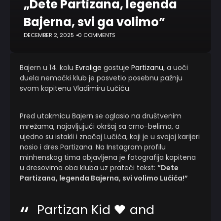
„Dete Partizana, legenda
Bajerna, svi ga volimo”
DECEMBER 2, 2025
0 COMMENTS
Bajern u 14. kolu
Evrolige
gostuje
Partizanu
, a uoči
duela nemački klub je posvetio posebnu pažnju
svom kapitenu Vladimiru Lučiću.
Pred utakmicu Bajern se oglasio na društvenim
mrežama, najavljujući okršaj sa crno-belima, a
ujedno su istakli i značaj Lučića, koji je u svojoj karijeri
nosio i dres Partizana. Na Instagram profilu
minhenskog tima objavljena je fotografija kapitena
u dresovima oba kluba uz prateći tekst:
“Dete
Partizana, legenda Bajerna, svi volimo Lučića!”
Partizan Kid 🖤 and