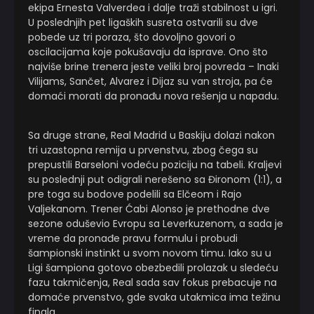
ekipa Ernesta Valverdea i dalje traži stabilnost u igri.
U poslednjih pet ligaških susreta ostvarili su dve
pobede uz tri poraza, što dovoljno govori o
oscilacijama koje pokušavaju da isprave. Ono što
najviše brine trenera jeste veliki broj povreda – Inaki
Vilijams, Sančet, Alvarez i Dijaz su van stroja, pa će
domaći morati da pronađu nova rešenja u napadu.
Sa druge strane, Real Madrid u Baskiju dolazi nakon
tri uzastopna remija u prvenstvu, zbog čega su
prepustili Barseloni vodeću poziciju na tabeli. Kraljevi
su poslednji put odigrali nerešeno sa Đironom (1:1), a
pre toga su bodove podelili sa Elčeom i Rajo
Valjekanom. Trener Ćabi Alonso je prethodne dve
sezone oduševio Evropu sa Leverkuzenom, a sada je
vreme da pronađe pravu formulu i probudi
šampionski instinkt u svom novom timu. Iako su u
Ligi šampiona gotovo obezbedili prolazak u sledeću
fazu takmičenja, Real sada sav fokus prebacuje na
domaće prvenstvo, gde svaka utakmica ima težinu
finala.