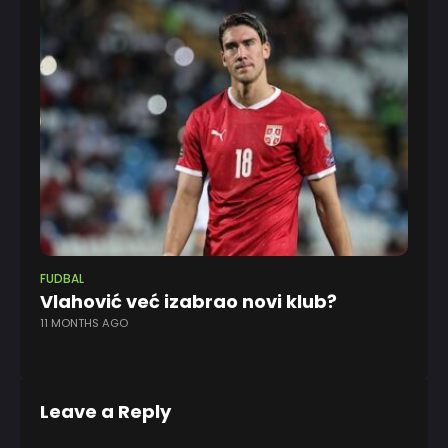
FUDBAL
EV
Vlahović već izabrao novi klub?
Zv
11 MONTHS AGO
ko
4 
Leave a Reply