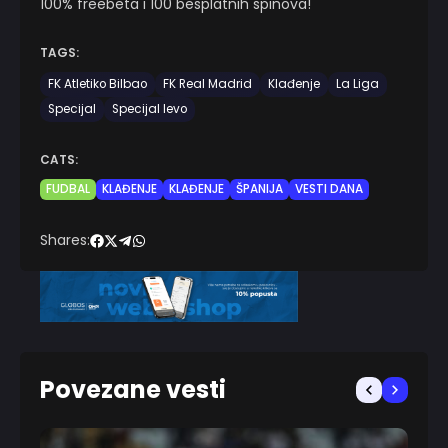
100% freebeta i 100 besplatnih spinova!
TAGS:
FK Atletiko Bilbao
FK Real Madrid
Klađenje
La Liga
Specijal
Specijal levo
CATS:
FUDBAL
KLAĐENJE
KLAĐENJE
ŠPANIJA
VESTI DANA
Shares:
Povezane vesti