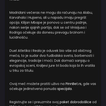
Madriđani večeras ne mogu da računaju na Alabu,
Karvahala i Hujsena, ali u napadu imaju pregršt
opcija. Kilijan Mbape je ponovo u centru pažnje,
nakon serije sjajnih partija, dok se od Vinisijusa i
Rodriga očekuje da donesu prevagu brzinom i
lucidnošću.
Duel Atletika i Reala je oduvek bio više od običnog
meča, to je sudar dva fudbalska sveta, borbenosti i
elegancije, tradicije i moći. Dok domaći sanjaju o
evropskoj sceni, Kraljevi jure tri boda koja bi ih vratila
u trku za titulu.
Ovaj meč možete pratiti uživo na
PinnBet.rs
, gde vas
očekuje jedinstvena ponuda
specijala
.
Registrujte se i preuzmite svoj
paket dobrodošlice
od