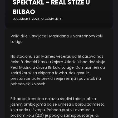
SPEKTAKL – REAL STIŽE U
BILBAO
DECEMBER 3, 2025
0 COMMENTS
Veliki duel Baskijaca i Madriđana u vanrednom kolu
La Lige.
Na stadionu San Mameš večeras od 19 časova nas
čeka fudbalski klasik u kojem Atletik Bilbao dočekuje
Real Madrid u okviru 19. kola
La Lige
. Domaćin želi da
zadrži korak sa ekipama iz vrha, dok gosti iz
prestonice traže prekid serije remija i povratak na
pobednički kolosek.
Bilbao se trenutno nalazi u sredini tabele, ali sa
jasnim ambicijama da se umeša u borbu za mesta
koja vode u Evropu. Pobeda protiv Levantea u
prošlom kolu (2:0) je podigla samopouzdanje, ali