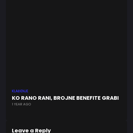
KLAĐENJE
ABA
KO RANO RANI, BROJNE BENEFITE GRABI
Zv
1 YEAR AGO
pr
6 
Leave a Reply