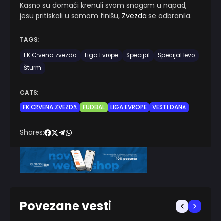
Kasno su domaći krenuli svom snagom u napad,
jesu pritiskali u samom finišu,
Zvezda
se odbranila.
TAGS:
FK Crvena zvezda
Liga Evrope
Specijal
Specijal levo
Šturm
CATS:
FK CRVENA ZVEZDA
FUDBAL
LIGA EVROPE
VESTI DANA
Shares:
Povezane vesti