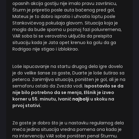
opasnih akcija gostiju nije imalo pravu završnicu,
Šturm je pripretio posle auta bačenog pred gol,
Mateus je to dobro ispratio i uhvatio loptu posle
Stankovićevog pokušaja glavom. Situacija koja je
mogla da bude sporna u poznoj fazi poluvremena,
VAR soba bi se verovatno uključila da preispita
situaciju kada je Jata opet krenuo ka golu da ga
Rodrigao nije stigao i izblokirao.
Loše ispucavanje na startu drugog dela igre dovelo
je do velike šanse za goste, Duarte je loše šutirao sa
peterca. Zanimljiva situacija, poništen je gol, ali je na
semaforu ostalo da Zvezda vodi.
Ispostavilo se da
nije bilo potrebno da se menja, Elšnik je izveo
korner u 55. minutu, Ivanić
najbolji
u skoku na
prvoj stativi.
Za goste je dobro što je u nastavku regularnog dela
meča jedina situacija vredna pomena ona kada je
na intervenciju VAR sobe poništen penal Šturmu.