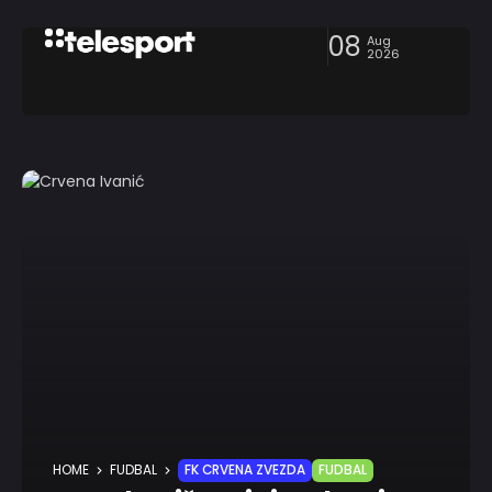
08
Aug
2026
HOME
FUDBAL
FK CRVENA ZVEZDA
FUDBAL