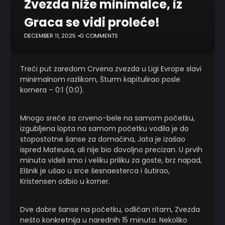
Zvezda niže minimalce, iz
Graca se vidi proleće!
DECEMBER 11, 2025
0 COMMENTS
Treći put zaredom Crvena zvezda u Ligi Evrope slavi
minimalnom razlikom, Šturm kapitulirao posle
kornera – 0:1 (0:0).
Mnogo sreće za crveno-bele na samom početku,
izgubljena lopta na samom početku vodila je do
stopostotne šanse za domaćina, Jata je izašao
ispred Mateusa, ali nije bio dovoljno precizan. U prvih
minuta videli smo i veliku priliku za goste, brz napad,
Elšnik je ušao u srce šesnaesterca i šutirao,
Kristensen odbio u korner.
Dve dobre šanse na početku, odličan ritam, Zvezda
nešto konkretnija u narednih 15 minuta. Nekoliko