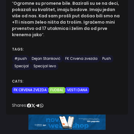
“
Ogromne su promene bile. Bazirali su se na deci,
pokazali su kvalitet, imaju bodove. Imaju jedan
više od nas. Kad sam prošli put došao bili smo na
+11 i nisam želeo ništa da trošim. Igraćemo mini
prvenstvo od 17 utakmica i želim da od prve
krenemo jako
“.
TAGS:
#push
Dejan Stanković
FK Crvena zvezda
Push
Specijal
Specijal levo
CATS:
FK CRVENA ZVEZDA
FUDBAL
VESTI DANA
Shares: