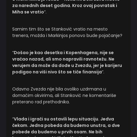
za narednih deset godina. Kroz ovaj povratak i
Miha se vratio
“.
Samim tim što se Stanković vratio na mesto
trenera, možda i Markinjos ponovo bude pojačanje?
“
Došao je kao desetka i Kopenhagena, nije se
vraćao nazad, ali smo napravili ravnotežu. Ne
verujem da može da dođe u Zvezdu, jer je karijeru
podigao na viši nivo što se tiče finansija
“.
Odavno Zvezda nije bila ovoliko uzdrmana u
domaćim okvirima, ali Stanković ne komentariše
preterano rad prethodnika.
“
Vlada i igrači su ostavili lepu situaciju. Jedva
čekam. Jedna pobeda da budemo unutra, a dve
pobede da budemo u prvih osam. Ne bih