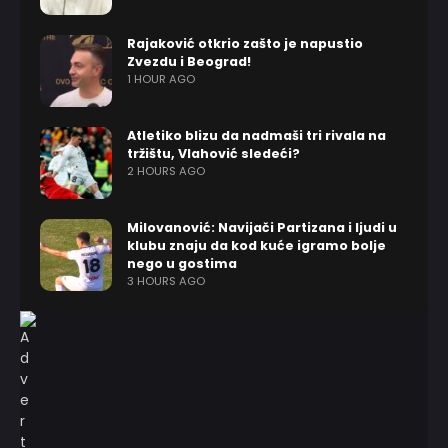
Rajaković otkrio zašto je napustio
Zvezdu i Beograd!
1 HOUR AGO
Atletiko blizu da nadmaši tri rivala na
tržištu, Vlahović sledeći?
2 HOURS AGO
Milovanović: Navijači Partizana i ljudi u
klubu znaju da kod kuće igramo bolje
nego u gostima
3 HOURS AGO