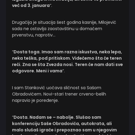
već od 3. januara
“.
Drugačija je situacija šest godina kasnije, Milojević
sada ne ostavlja zaostavštinu u domaćem
prvenstvu, naprotiv…
“
Dosta toga. Imao sam razna iskustva, neka lepa,
neka teška, pod pritiskom. Videćemo šta će teren
reći. Zna se šta Zvezda nosi. Teren će nam dati sve
odgovore. Meni i vama
“.
I sam Stanković uočava sličnost sa Sašom
Obradovićem. Novi-stari trener crveno-belih
napravio je poređenje.
“
Dosta. Nadam se – nabolje. Slušao sam
konferenciju Saše Obradovića, autokrata, ali
malo slušaš igrače i prepoznao sam u njegovim