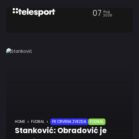
07
Aug
2026
HOME
FUDBAL
FK CRVENA ZVEZDA
FUDBAL
Stanković: Obradović je