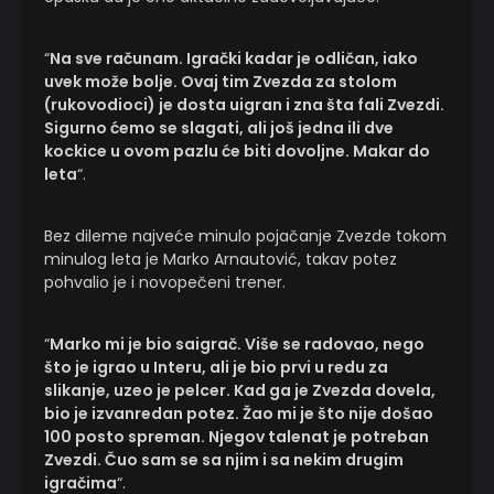
“
Na sve računam. Igrački kadar je odličan, iako
uvek može bolje. Ovaj tim Zvezda za stolom
(rukovodioci) je dosta uigran i zna šta fali Zvezdi.
Sigurno ćemo se slagati, ali još jedna ili dve
kockice u ovom pazlu će biti dovoljne. Makar do
leta
“.
Bez dileme najveće minulo pojačanje Zvezde tokom
minulog leta je Marko Arnautović, takav potez
pohvalio je i novopečeni trener.
“
Marko mi je bio saigrač. Više se radovao, nego
što je igrao u Interu, ali je bio prvi u redu za
slikanje, uzeo je pelcer. Kad ga je Zvezda dovela,
bio je izvanredan potez. Žao mi je što nije došao
100 posto spreman. Njegov talenat je potreban
Zvezdi. Čuo sam se sa njim i sa nekim drugim
igračima
“.