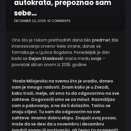
autokrata, prepoznao sam
sebe…
DECEMBER 22, 2025
0 COMMENTS
Ono što je tokom prethodnih dana bilo
predmet
žiže
interesovanja crveno-bele strane, danas se
formalizuje u Ljutice Bogdana. Ponedeljak je dan
kada se
Dejan Stanković
vraća među
svoje
–
povratak sličan onom iz 2019. godine.
“
Hvala Milojeviću na svemu što je uradio, doneo
nam je mnogo radosti. Znam kako je u Zvezdi,
kako troši, melje, ali smo tu da odgovorimo na sve
zahteve. Dogovorili smo se za minut. Razmišljao
sam o pakovanju, a ne da li dolazilm. Tačno se
znaju ciljevi. Tu sam da odgovorim na sve
zahteve. Imamo dobru ekipu. Znajući ovaj posao,
može da se desi da u novembru i decembru
izgubiš snagu ili motivaciju, ali ćemo to promeniti