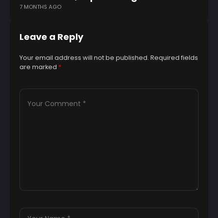
7 MONTHS AGO
8 
Leave a Reply
Your email address will not be published.
Required fields
are marked
*