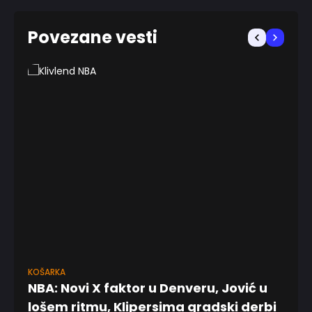
Povezane vesti
KOŠARKA
ABA
NBA: Novi X faktor u Denveru, Jović u
Av
lošem ritmu, Klipersima gradski derbi
P