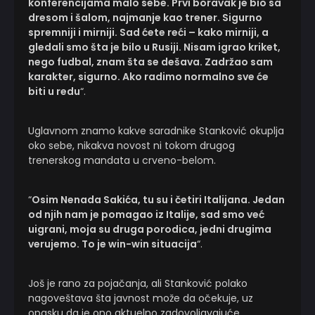
konferencijama malo sebe. Prvi boravak je bio sa
dresom i šalom, najmanje kao trener. Sigurno
spremniji i mirniji. Sad ćete reći – kako mirniji, a
gledali smo šta je bilo u Rusiji. Nisam igrao kriket,
nego fudbal, znam šta se dešava. Zadržao sam
karakter, sigurno. Ako radimo normalno sve će
biti u redu
“.
Uglavnom znamo kakve saradnike Stanković okuplja
oko sebe, nikakva novost ni tokom drugog
trenerskog mandata u crveno-belom.
“
Osim Nenada Sakića, tu su i četiri Italijana. Jedan
od njih nam je pomagao iz Italije, sad smo već
uigrani, moja su druga porodica, jedni drugima
verujemo. To je win-win situacija
“.
Još je rano za pojačanja, ali Stanković polako
nagoveštava šta javnost može da očekuje, uz
opasku da je ono aktuelno zadovoljavajuće.