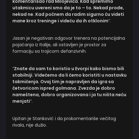
komentarisao rad Milojevića. Kad spremimo
utakmicu uvereni smo da je to – to. Nekad prođe,
nekad ne. Kad počnem da radim sigurno ću videti
mane kroz treninge i videću da ih otklonim
“.
Jasan je negativan odgovor trenera na potencijalna
pojačanja iz Italije, ali ostavljen je prostor za
formaciju sa trojicom defanzivnih.
“
Znate da sam to koristio u Evorpi kako bismo bili
stabilniji. Videćemo da li ćemo koristiti u nastavku
takmičenja. Ovaj tim je napravljen da igra sa
četvoricom ispred golmana. Zvezda je dobro
nameštena, dobro organizovana i ja tu ništa neću
menjati
“.
Upitan je Stanković i da prokomentariše večitog
rivala, nije dužio.