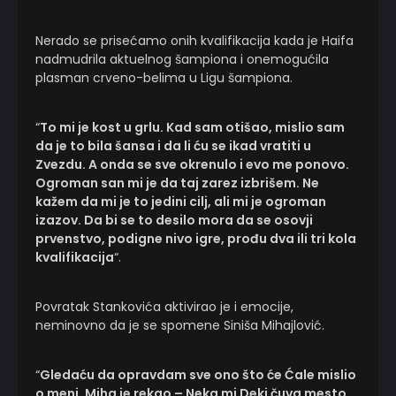
Nerado se prisećamo onih kvalifikacija kada je Haifa
nadmudrila aktuelnog šampiona i onemogućila
plasman crveno-belima u Ligu šampiona.
“
To mi je kost u grlu. Kad sam otišao, mislio sam
da je to bila šansa i da li ću se ikad vratiti u
Zvezdu. A onda se sve okrenulo i evo me ponovo.
Ogroman san mi je da taj zarez izbrišem. Ne
kažem da mi je to jedini cilj, ali mi je ogroman
izazov. Da bi se to desilo mora da se osovji
prvenstvo, podigne nivo igre, prođu dva ili tri kola
kvalifikacija
“.
Povratak Stankovića aktivirao je i emocije,
neminovno da je se spomene Siniša Mihajlović.
“
Gledaću da opravdam sve ono što će Ćale mislio
o meni. Miha je rekao – Neka mi Deki čuva mesto