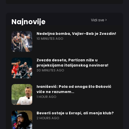
Najnovije
Vidi sve >
Nedeljna bomba, Vajler-Beb je Zvezdin!
10 MINUTES AGO
Zvezda deseta, Partizan niže u
projekcijama italijanskog novinara!
30 MINUTES AGO
Ivanišević: Pola od onoga što Đoković
viče ne razumem…
1 HOUR AGO
Beverli ostaje u Evropi, ali menja klub?
2 HOURS AGO