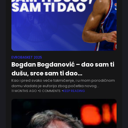
EVROBASKET 2025
Bogdan Bogdanović – dao sam ti
dušu, srce sam ti dao…
Kao i pred svako veće takmičenje, i u mom porodičnom
domu vladala je euforija zbog početka novog
reprezentativnog okupljanja. Mnogo toga se "poklopilo",
11 MONTHS AGO
0 COMMENTS
KEEP READING
pa je i ovog puta ona, reklo