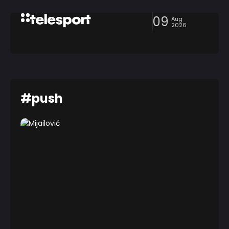
09
Aug
2026
#push