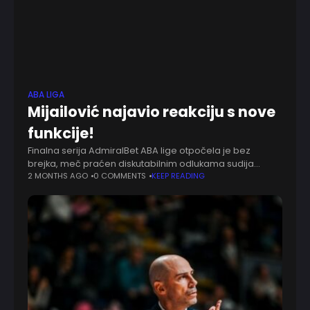
ABA LIGA
Mijailović najavio reakciju s nove
funkcije!
Finalna serija AdmiralBet ABA lige otpočela je bez
brejka, meč praćen diskutabilnim odlukama sudija
Partizan je izgubio. Nekoliko minuta kasnije javio se
2 MONTHS AGO
0 COMMENTS
KEEP READING
Ostoja Mijailović, prvo sačekao ishod susreta.
Predsednik Partizana