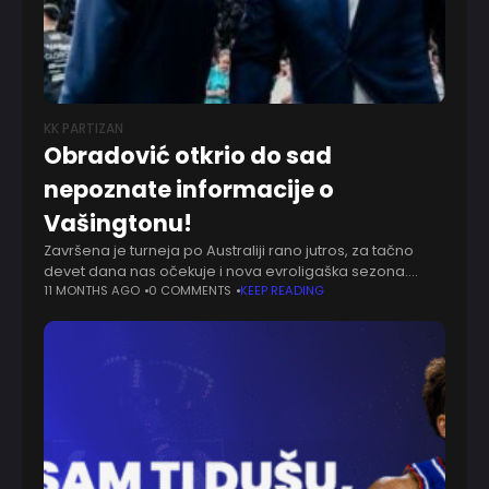
KK PARTIZAN
Obradović otkrio do sad
nepoznate informacije o
Vašingtonu!
Završena je turneja po Australiji rano jutros, za tačno
devet dana nas očekuje i nova evroligaška sezona.
Željko Obradović je u intervjuu za PartPlus rekao da je
11 MONTHS AGO
0 COMMENTS
KEEP READING
Dvejn Vašington ostavio