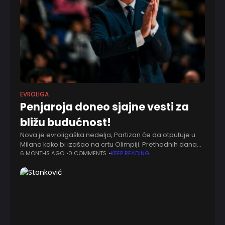
EVROLIGA
Penjaroja doneo sjajne vesti za
bližu budućnost!
Nova je evroligaška nedelja, Partizan će da otputuje u
Milano kako bi izašao na crtu Olimpiji. Prethodnih dana
uglavnom su povrede obeležile značajan deo utakmica,
6 MONTHS AGO
0 COMMENTS
KEEP READING
Đoan Penjaroja je najavio duel,