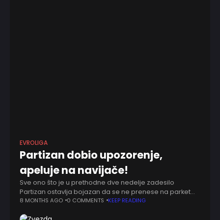
EVROLIGA
Partizan dobio upozorenje,
apeluje na navijače!
Sve ono što je u prethodne dve nedelje zadesilo
Partizan ostavlja bojazan da se ne prenese na parket
večeras. Iz preventivnih razloga i prethodnih upozorenja
8 MONTHS AGO
0 COMMENTS
KEEP READING
na potencijalno nepovoljan scenario, Parni