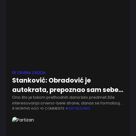
FK CRVENA ZVEZDA
Stanković: Obradović je
autokrata, prepoznao sam sebe…
Ono što je tokom prethodnih dana bilo predmet žiže
interesovanja crveno-bele strane, danas se formalizuje
u Ljutice Bogdana. Ponedeljak je dan kada se Dejan
8 MONTHS AGO
0 COMMENTS
KEEP READING
Stanković vraća među svoje - povratak