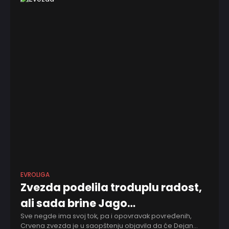
EVROLIGA
Zvezda podelila troduplu radost,
ali sada brine Jago…
Sve negde ima svoj tok, pa i opovravak povređenih,
Crvena zvezda je u saopštenju objavila da će Dejan