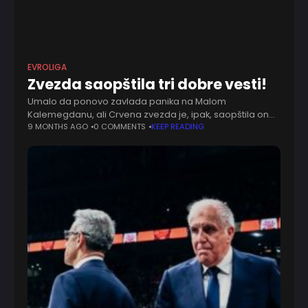
EVROLIGA
Zvezda saopštila tri dobre vesti!
Umalo da ponovo zavlada panika na Malom
Kalemegdanu, ali Crvena zvezda je, ipak, saopštila ono
što svi želimo da pročitamo. U jednom saopštenju,
9 MONTHS AGO
0 COMMENTS
KEEP READING
crveno-beli su čak tri puta obradovali svoje