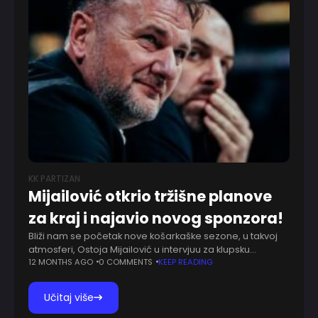
KK PARTIZAN
Mijailović otkrio tržišne planove
za kraj i najavio novog sponzora!
Bliži nam se početak nove košarkaške sezone, u takvoj
atmosferi, Ostoja Mijailović u intervjuu za klupsku
televiziju najavljuje nova crno-bela pojačanja i
12 MONTHS AGO
0 COMMENTS
KEEP READING
sponzorstva do početka priprema. "Tim još nije
kompletan,
Učitaj više