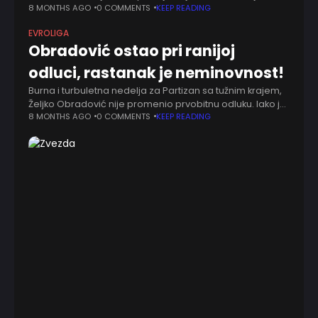
Davidovac, Ebuka Izndu i Uroš Plavšić brzo na parket. Ne
8 MONTHS AGO
0 COMMENTS
KEEP READING
može da
EVROLIGA
Obradović ostao pri ranijoj
odluci, rastanak je neminovnost!
Burna i turbuletna nedelja za Partizan sa tužnim krajem,
Željko Obradović nije promenio prvobitnu odluku. Iako je
na juče održanom sastanku pružena podrška sada već
8 MONTHS AGO
0 COMMENTS
KEEP READING
bivšem treneru crno-belih, promena mišljenja