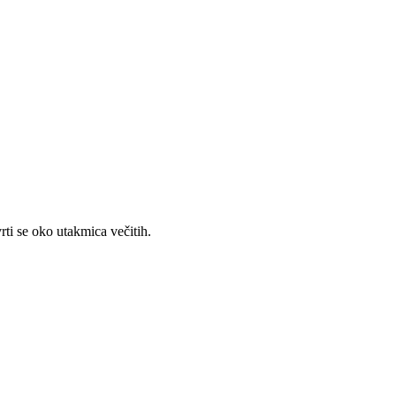
rti se oko utakmica večitih.