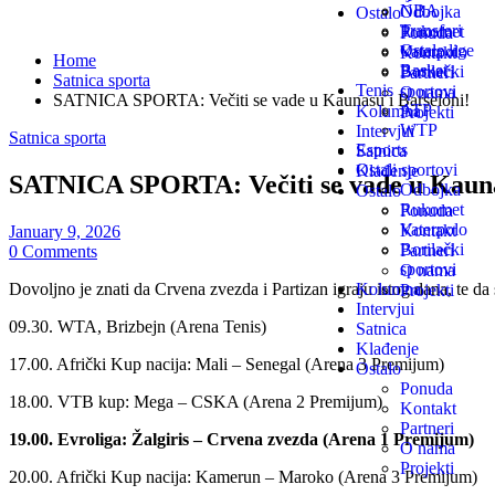
NBA
Odbojka
Ostalo
Transferi
Rukomet
Ponuda
Ostale lige
Vaterpolo
Kontakt
Home
Basket
Borilački
Partneri
Satnica sporta
Tenis
sportovi
O nama
SATNICA SPORTA: Večiti se vade u Kaunasu i Barseloni!
ATP
Kolumna
Projekti
WTP
Intervjui
Satnica sporta
Esports
Satnica
Ostali sportovi
Klađenje
SATNICA SPORTA: Večiti se vade u Kaunas
Odbojka
Ostalo
Rukomet
Ponuda
Vaterpolo
Kontakt
January 9, 2026
Borilački
Partneri
0 Comments
sportovi
O nama
Dovoljno je znati da Crvena zvezda i Partizan igraju istog dana, te da 
Kolumna
Projekti
Intervjui
09.30. WTA, Brizbejn (Arena Tenis)
Satnica
Klađenje
17.00. Afrički Kup nacija: Mali – Senegal (Arena 3 Premijum)
Ostalo
Ponuda
18.00. VTB kup: Mega – CSKA (Arena 2 Premijum)
Kontakt
Partneri
19.00. Evroliga: Žalgiris – Crvena zvezda (Arena 1 Premijum)
O nama
Projekti
20.00. Afrički Kup nacija: Kamerun – Maroko (Arena 3 Premijum)