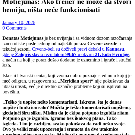
Motiejunas: Ako trener ne može da stvori
hemiju, ništa neće funkcionisati
January 10, 2026
0 Comments
Donatas Motiejunas
je bez uvijanja i sa vidnom dozom razočaranja
izneo utiske posle jednog od najtežih poraza
Crvene zvezde
u
tekućoj sezoni.
Crveno-beli su doživeli pravi debakl u
Kaunasu
,
gde je
Žalgiris
slavio rezultatom
99:67
u okviru
21. kola Evrolige
,
a način na koji je poraz došao dodatno je uznemirio i igrače i stručni
štab.
Iskusni litvanski centar, koji veoma dobro poznaje sredinu u kojoj je
meč odigran, u razgovoru za
„Meridian sport“
nije pokušavao da
ublaži utisak, već je direktno označio probleme koji su isplivali na
površinu.
„Teško je uopšte nešto komentarisati. Iskreno, šta je danas
uopšte i funkcionisalo? Možda je teško komentarisati uopšteno,
gledajući širu sliku. Mislim da je ekipa potpuno izgubila ritam.
Potpuno ga je izgubila. Igramo bez ikakvog plana. Tako
izgleda. Tim je razbijen, svako pokušava da radi nešto svoje.
Ovo je veliki znak upozorenja i sramota da dve utakmice
zaredom odigramo ovako. Mislim da moramo da sednemo i da