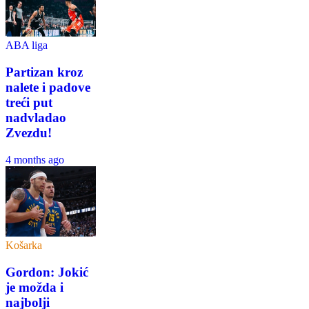
ABA liga
Partizan kroz
nalete i padove
treći put
nadvladao
Zvezdu!
4 months ago
Košarka
Gordon: Jokić
je možda i
najbolji