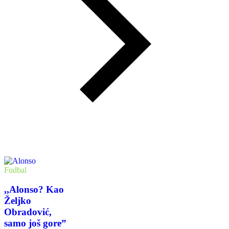
Fudbal
,,Alonso? Kao
Željko
Obradović,
samo još gore”