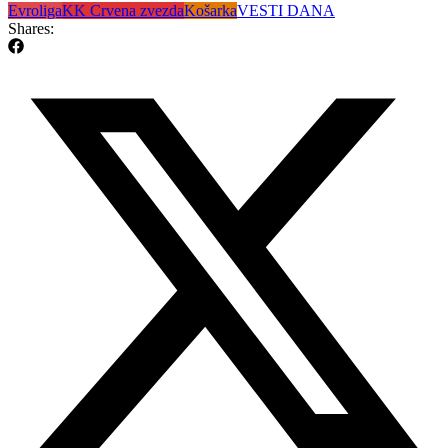
Evroliga
KK Crvena zvezda
Košarka
VESTI DANA
Shares: