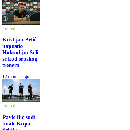
Fudbal
Kristijan Belić
napustio
Holandiju: Seli
se kod srpskog
trenera
12 months ago
Fudbal
Pavle Ilić sudi
finale Kupa
Srbije