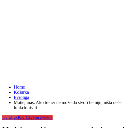
Home
Košarka
Evroliga
Motiejunas: Ako trener ne može da stvori hemiju, ništa neće
funkcionisati
Evroliga
KK Crvena zvezda