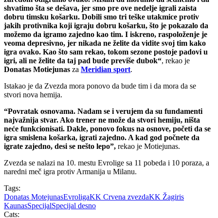
shvatimo šta se dešava, jer smo pre ove nedelje igrali zaista
dobru timsku košarku. Dobili smo tri teške utakmice protiv
jakih protivnika koji igraju dobru košarku, što je pokazalo da
možemo da igramo zajedno kao tim. I iskreno, raspoloženje je
veoma depresivno, jer nikada ne želite da vidite svoj tim kako
igra ovako. Kao što sam rekao, tokom sezone postoje padovi u
igri, ali ne želite da taj pad bude previše dubok“
, rekao je
Donatas Motiejunas
za
Meridian sport
.
Istakao je da Zvezda mora ponovo da bude tim i da mora da se
stvori nova hemija.
“Povratak osnovama. Nadam se i verujem da su fundamenti
najvažnija stvar. Ako trener ne može da stvori hemiju, ništa
neće funkcionisati. Dakle, ponovo fokus na osnove, početi da se
igra smislena košarka, igrati zajedno. A kad god počnete da
igrate zajedno, desi se nešto lepo”,
rekao je Motiejunas.
Zvezda se nalazi na 10. mestu Evrolige sa 11 pobeda i 10 poraza, a
naredni meč igra protiv Armanija u Milanu.
Tags:
Donatas Motejunas
Evroliga
KK Crvena zvezda
KK Žagiris
Kaunas
Specijal
Specijal desno
Cats: