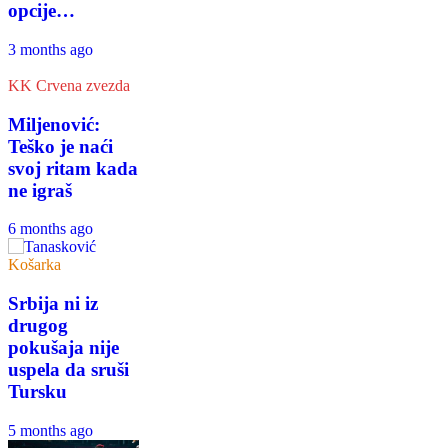
opcije…
3 months ago
KK Crvena zvezda
Miljenović:
Teško je naći
svoj ritam kada
ne igraš
6 months ago
Košarka
Srbija ni iz
drugog
pokušaja nije
uspela da sruši
Tursku
5 months ago