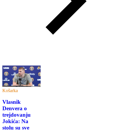
Košarka
Vlasnik
Denvera o
trejdovanju
Jokića: Na
stolu su sve