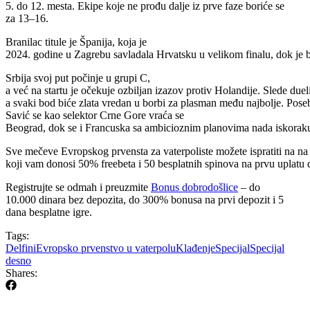
5. do 12. mesta. Ekipe koje ne prođu dalje iz prve faze boriće se
za 13–16.
Branilac titule je Španija, koja je
2024. godine u Zagrebu savladala Hrvatsku u velikom finalu, dok je bro
Srbija svoj put počinje u grupi C,
a već na startu je očekuje ozbiljan izazov protiv Holandije. Slede d
a svaki bod biće zlata vredan u borbi za plasman među najbolje. Poseb
Savić se kao selektor Crne Gore vraća se
Beograd, dok se i Francuska sa ambicioznim planovima nada iskorak
Sve mečeve Evropskog prvensta za vaterpoliste možete ispratiti na n
koji vam donosi 50% freebeta i 50 besplatnih spinova na prvu uplatu
Registrujte se odmah i preuzmite
Bonus dobrodošlice
– do
10.000 dinara bez depozita, do 300% bonusa na prvi depozit i 5
dana besplatne igre.
Tags:
Delfini
Evropsko prvenstvo u vaterpolu
Klađenje
Specijal
Specijal
desno
Shares: