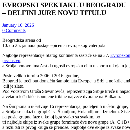
EVROPSKI SPEKTAKL U BEOGRADU
– DELFINI JURE NOVU TITULU
January 10, 2026
0 Comments
Beogradska arena od
10. do 25. januara postaje epicentar evropskog vaterpola
Najbolje reprezentacije Starog kontinenta sastaće se na 37.
Evropsko
prvenstvu
,
a Srbija ponovo ima čast da ugosti evropsku elitu u sportu u kojem j
Posle velikih turnira 2006. i 2016. godine,
Beograd je treći put domaćin šampionata Evrope, a Srbija ne krije amb
cilj je zlato.
Pod vođstvom Uroša Stevanovića, reprezentacija Srbije kreće u napad 
a vetar u leđa biće ispunjene tribine najveće dvorane na Balkanu.
Na šampionatu učestvuje 16 reprezentacija, podeljenih u četiri grupe,
a Srbija se nalazi u grupi C sa Španijom, Holandijom i Izraelom. Sis
pa posle grupne faze u kojoj igra svako sa svakim, po
tri najbolje ekipe iz svake grupe formiraće dve nove grupe (A+C i B
a rezultati iz prvog kruga se prenose. Najbolje dve ekipe iz svake nov