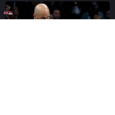
HOME
KOŠARKA
KK PARTIZAN
KOŠARKA
,,Penjaroja i publika ne cene
dovoljno Vašingtona”
FEBRUARY 7, 2026
0 COMMENTS
Đoan Penjaroja
nalazi se u centru pažnje nakon