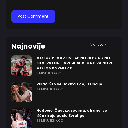
Najnovije
Vidi sve >
MOTOGP: MARTIN I APRILIJA POKORILI
SILVERSTON – SVE JE SPREMNO ZA NOVI
MOTOGP SPEKTAKL!
5 MINUTES AGO
Ristić: Što se Jokića tiče, istina je…
24 MINUTES AGO
Nedović: Čast izuzecima, stranci se
iščekiraju posle Evrolige
33 MINUTES AGO