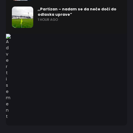
,,Partizan – nadam se da neće doći do
odlaska uprave”
1 HOUR AGO