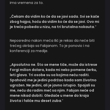
ima vremena za to.
,,
Čekam da vidim ko će da se javi sada. Svi se kače
zbog hajpa, hoću da vidim ko će da se javi. Ovo mi
je treća pobeda u nizu, na tri brutalna nokauta.
”
Neposredno nakon meča Ilić je rekao da neće biti
trećeg okršaja sa Fabjanom. To je ponovio i na
konferenciji za medije.
,,
Apsolutno ne. Što se mene tiče, može da istrese
Forgi milion dolara, kada mi neko pomene ćerku,
leti glava. Tri osobe su sa kojima neću raditi.
Spahović me je jedini podržao kada sam životno
ugrožen. Ne jedini, ali je javno istupio. Spajali su
me, neću da radim meč sa njim. Fabjan neće od
mene nikad dobiti. Gledaće u mene do kraja
života i faliće mu deset zuba
.”