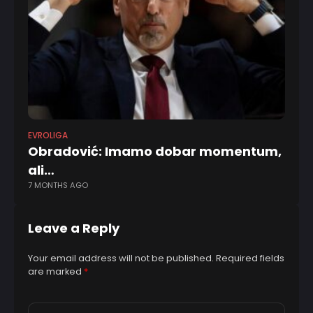
EVROLIGA
KL
Obradović: Imamo dobar momentum,
S
ali…
N
7 MONTHS AGO
3 
Leave a Reply
Your email address will not be published.
Required fields
are marked
*