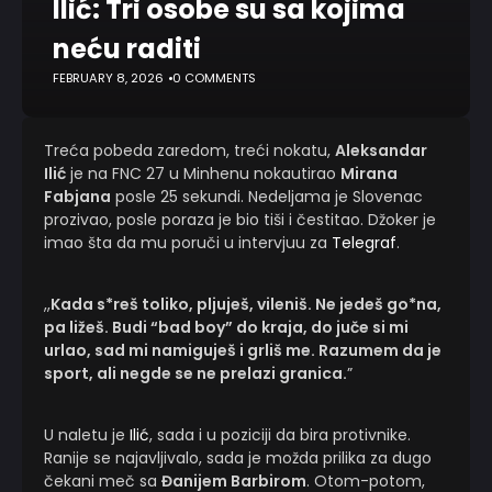
Ilić: Tri osobe su sa kojima
neću raditi
FEBRUARY 8, 2026
0 COMMENTS
Treća pobeda zaredom, treći nokatu,
Aleksandar
Ilić
je na FNC 27 u Minhenu nokautirao
Mirana
Fabjana
posle 25 sekundi. Nedeljama je Slovenac
prozivao, posle poraza je bio tiši i čestitao. Džoker je
imao šta da mu poruči u intervjuu za
Telegraf
.
,,
Kada s*reš toliko, pljuješ, vileniš. Ne jedeš go*na,
pa ližeš. Budi “bad boy” do kraja, do juče si mi
urlao, sad mi namiguješ i grliš me. Razumem da je
sport, ali negde se ne prelazi granica.
”
U naletu je
Ilić
, sada i u poziciji da bira protivnike.
Ranije se najavljivalo, sada je možda prilika za dugo
čekani meč sa
Đanijem Barbirom
. Otom-potom,