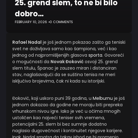
25. grend slem, to ne bi bilo
dobro…
FEBRUARY 10, 2026
0 COMMENTS
Rafael Nadal
je još jednom pokazao zašto ga teniski
svet ne doživljava samo kao šampiona, već i kao
jednog od najpromišljenijih glasova
sporta
. Govoreći
o mogućnosti da
Novak Đoković
osvoji 25. grend
slem titulu, Španac je zauzeo miran i distanciran
stav, naglašavajući da se suština tenisa ne meri
isključivo brojevima, čak ni kada su istorijski.
Đoković, koji uskoro puni 39 godina, u
Melburnu
je još
jednom dokazao da godine ne moraju biti prepreka
vrhunskom nivou igre. Iako je već u očima mnogih
ustoličen kao najveći teniser svih vremena,
potencijalni 25. slem bi bez sumnje dodatno
naglasio dugovečnost i kontinuitet njegove karijere.
Ipak, Nadal smatra da takav ishod ne bi promenio