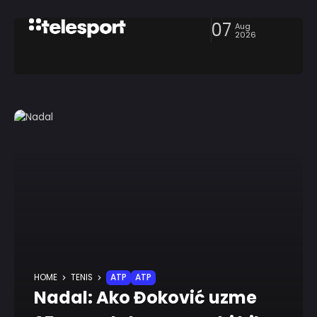
07
Aug
2026
HOME
TENIS
ATP
ATP
Nadal: Ako Đoković uzme