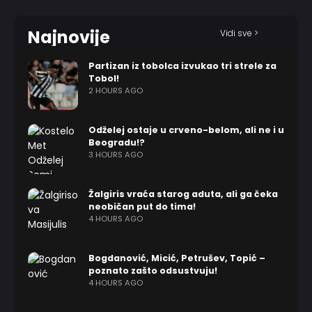
Najnovije
Vidi sve >
Partizan iz tobolca izvukao tri strele za
Tobol!
2 HOURS AGO
Odželej ostaje u crveno-belom, ali ne i u
Beogradu!?
3 HOURS AGO
Žalgiris vraća starog aduta, ali ga čeka
neobičan put do tima!
4 HOURS AGO
Bogdanović, Micić, Petrušev, Topić –
poznato zašto odsustvuju!
4 HOURS AGO