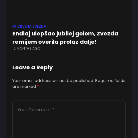
FK CRVENA ZVEZDA
KK
Endiaj ulepšao jubilej golom, Zvezda
Gr
remijem overila prolaz dalje!
fa
12 MONTHS AGO
7 
Leave a Reply
Your email address will not be published.
Required fields
are marked
*