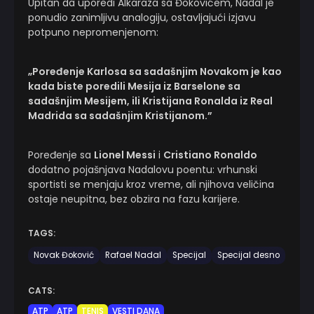
Upitan da uporedi Alkaraza sa Đokovićem, Nadal je
ponudio zanimljivu analogiju, ostavljajući izjavu
potpuno nepromenjenom:
„Poređenje Karlosa sa sadašnjim Novakom je kao
kada biste poredili Mesija iz Barselone sa
sadašnjim Mesijem, ili Kristijana Ronalda iz Real
Madrida sa sadašnjim Kristijanom.”
Poređenje sa
Lionel Messi
i
Cristiano Ronaldo
dodatno pojašnjava Nadalovu poentu: vrhunski
sportisti se menjaju kroz vreme, ali njihova veličina
ostaje neupitna, bez obzira na fazu karijere.
TAGS:
Novak Đoković
Rafael Nadal
Specijal
Specijal desno
CATS:
ATP
ATP
TENIS
VESTI DANA