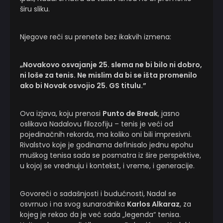
širu sliku.
Njegove reči su prenete bez ikakvih izmena:
„Novakovo osvajanje 25. slema ne bi bilo ni dobro,
ni loše za tenis. Ne mislim da bi se išta promenilo
ako bi Novak osvojio 25. GS titulu.”
Ova izjava, koju prenosi
Punto de Break
, jasno
oslikava Nadalovu filozofiju – tenis je veći od
pojedinačnih rekorda, ma koliko oni bili impresivni.
Rivalstvo koje je godinama definisalo jednu epohu
muškog tenisa sada se posmatra iz šire perspektive,
u kojoj se vrednuju i kontekst, i vreme, i generacije.
Govoreći o sadašnjosti i budućnosti, Nadal se
osvrnuo i na svog sunarodnika
Karlos Alkaraz
, za
kojeg je rekao da je već sada „legenda“ tenisa.