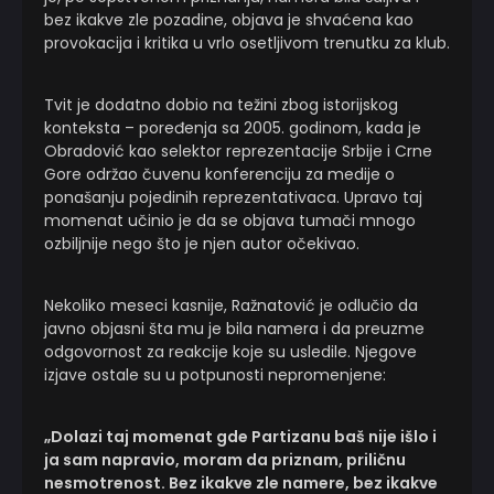
bez ikakve zle pozadine, objava je shvaćena kao
provokacija i kritika u vrlo osetljivom trenutku za klub.
Tvit je dodatno dobio na težini zbog istorijskog
konteksta – poređenja sa 2005. godinom, kada je
Obradović kao selektor reprezentacije Srbije i Crne
Gore održao čuvenu konferenciju za medije o
ponašanju pojedinih reprezentativaca. Upravo taj
momenat učinio je da se objava tumači mnogo
ozbiljnije nego što je njen autor očekivao.
Nekoliko meseci kasnije, Ražnatović je odlučio da
javno objasni šta mu je bila namera i da preuzme
odgovornost za reakcije koje su usledile. Njegove
izjave ostale su u potpunosti nepromenjene:
„Dolazi taj momenat gde Partizanu baš nije išlo i
ja sam napravio, moram da priznam, priličnu
nesmotrenost. Bez ikakve zle namere, bez ikakve