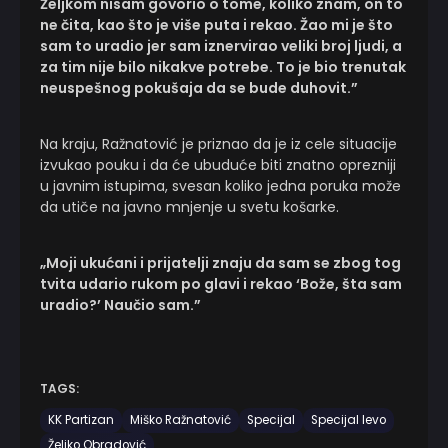
Željkom nisam govorio o tome, koliko znam, on to
ne čita, kao što je više puta i rekao. Žao mi je što
sam to uradio jer sam iznervirao veliki broj ljudi, a
za tim nije bilo nikakve potrebe. To je bio trenutak
neuspešnog pokušaja da se bude duhovit.”
Na kraju, Ražnatović je priznao da je iz cele situacije
izvukao pouku i da će ubuduće biti znatno oprezniji
u javnim istupima, svesan koliko jedna poruka može
da utiče na javno mnjenje u svetu košarke.
„Moji ukućani i prijatelji znaju da sam se zbog tog
tvita udario rukom po glavi i rekao ‘Bože, šta sam
uradio?’ Naučio sam.”
TAGS:
KK Partizan
Miško Ražnatović
Specijal
Specijal levo
Željko Obradović