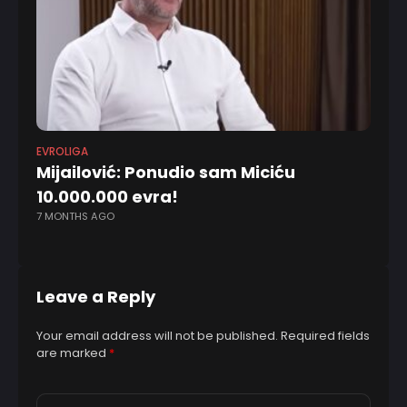
EVROLIGA
KK 
Mijailović: Ponudio sam Miciću
Pa
10.000.000 evra!
po
7 MONTHS AGO
10
Leave a Reply
Your email address will not be published.
Required fields
are marked
*