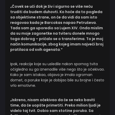
„Čovek se uči dok je živ i sigurno se više neću
truditi da budem duhovti. Ko hoće da to pogleda
sa objektivne strane, on će da vidi da sam isto
reagovao kada je Barcokas napao Petruševa.
Tada sam ga uporedio sa Lujem XIV. Onda mislim
da su moje zagonetke na tviteru donele mnogo
toga dobrog – pričalo se o transferima. To je moj
način komunikacije, zbog kojeg imam najveći broj
pratilaca od svih agenata.”
Ipak, reakcije koje su usledile nakon spornog tvita
očigledno su ga iznenadile više nego što je očekivao.
Kako je sam istakao, objava je imala ogroman
domet, a poruke koje je dobijao bile su brojne i često
vrlo emotivne.
„Iskreno, nisam očekivao da će se neko baviti
time, da će uopšte primetiti. Preko milion ljudi je
videlo taj tvit. Dobio sam stotine poruka. Sa