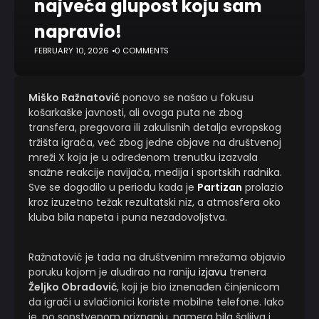
najveća glupost koju sam
napravio!
FEBRUARY 10, 2026
0 COMMENTS
Miško Ražnatović
ponovo se našao u fokusu
košarkaške javnosti, ali ovoga puta ne zbog
transfera, pregovora ili zakulisnih detalja evropskog
tržišta igrača, već zbog jedne objave na društvenoj
mreži X koja je u određenom trenutku izazvala
snažne reakcije navijača, medija i sportskih radnika.
Sve se dogodilo u periodu kada je
Partizan
prolazio
kroz izuzetno težak rezultatski niz, a atmosfera oko
kluba bila napeta i puna nezadovoljstva.
Ražnatović je tada na društvenim mrežama objavio
poruku kojom je aludirao na raniju
izjavu
trenera
Željko Obradović
, koji je bio iznenađen činjenicom
da igrači u svlačionici koriste mobilne telefone. Iako
je, po sopstvenom priznanju, namera bila šaljiva i