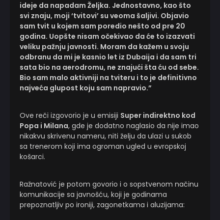
ideje da napadam Željka. Jednostavno, kao što
svi znaju, moji ‘tvitovi’ su veoma šaljivi. Objavio
sam tvit u kojem sam poredio nešto od pre 20
godina. Uopšte nisam očekivao da će to izazvati
veliku pažnju javnosti. Moram da kažem u svoju
odbranu da mi je kasnio let iz Dubaija i da sam tri
sata bio na aerodromu, ne znajući šta ću od sebe.
Bio sam malo aktivniji na tviteru i to je definitivno
najveća glupost koju sam napravio.”
Ove reči izgovorio je u emisiji
Super indirektno kod
Popa i Milana
, gde je dodatno naglasio da nije imao
nikakvu skrivenu nameru, niti želju da ulazi u sukob
sa trenerom koji ima ogroman ugled u evropskoj
košarci.
Ražnatović je potom govorio i o sopstvenom načinu
komunikacije sa javnošću, koji je godinama
prepoznatljiv po ironiji, zagonetkama i aluzijama: