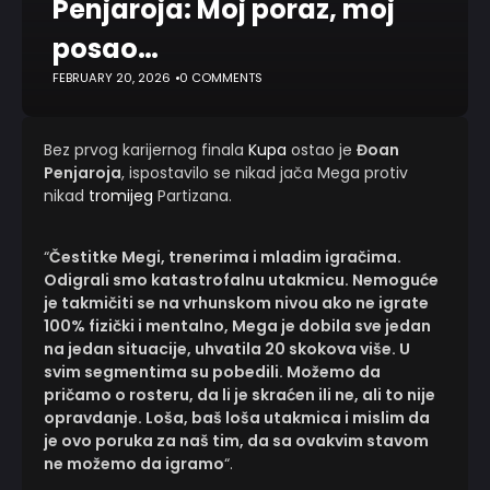
Penjaroja: Moj poraz, moj
posao…
FEBRUARY 20, 2026
0 COMMENTS
Bez prvog karijernog finala
Kupa
ostao je
Đoan
Penjaroja
, ispostavilo se nikad jača Mega protiv
nikad
tromijeg
Partizana.
“
Čestitke Megi, trenerima i mladim igračima.
Odigrali smo katastrofalnu utakmicu. Nemoguće
je takmičiti se na vrhunskom nivou ako ne igrate
100% fizički i mentalno, Mega je dobila sve jedan
na jedan situacije, uhvatila 20 skokova više. U
svim segmentima su pobedili. Možemo da
pričamo o rosteru, da li je skraćen ili ne, ali to nije
opravdanje. Loša, baš loša utakmica i mislim da
je ovo poruka za naš tim, da sa ovakvim stavom
ne možemo da igramo
“.