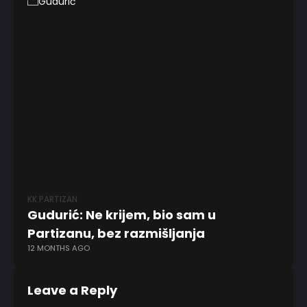
KK PARTIZAN
KO
Gudurić: Ne krijem, bio sam u
NB
Partizanu, bez razmišljanja
is
12 MONTHS AGO
2 
Leave a Reply