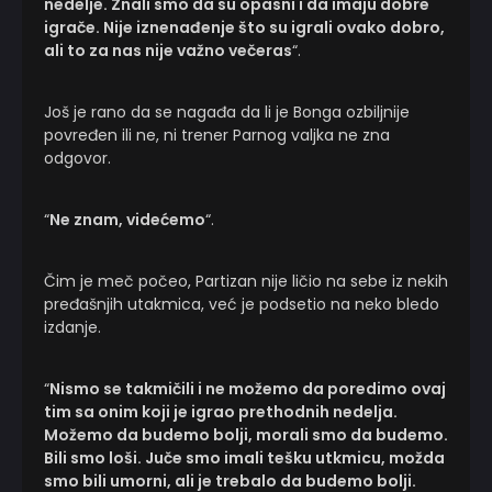
nedelje. Znali smo da su opasni i da imaju dobre
igrače. Nije iznenađenje što su igrali ovako dobro,
ali to za nas nije važno večeras
“.
Još je rano da se nagađa da li je Bonga ozbiljnije
povređen ili ne, ni trener Parnog valjka ne zna
odgovor.
“
Ne znam, videćemo
“.
Čim je meč počeo, Partizan nije ličio na sebe iz nekih
pređašnjih utakmica, već je podsetio na neko bledo
izdanje.
“
Nismo se takmičili i ne možemo da poredimo ovaj
tim sa onim koji je igrao prethodnih nedelja.
Možemo da budemo bolji, morali smo da budemo.
Bili smo loši. Juče smo imali tešku utkmicu, možda
smo bili umorni, ali je trebalo da budemo bolji.