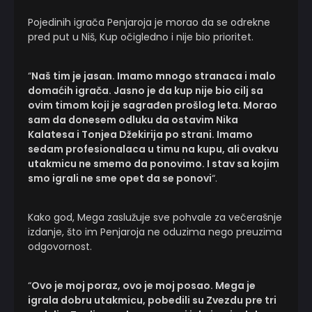
Pojedinih igrača Penjaroja je morao da se odrekne
pred put u Niš, Kup očigledno i nije bio prioritet.
“
Naš tim je jasan. Imamo mnogo stranaca i malo
domaćih igrača. Jasno je da kup nije bio cilj sa
ovim timom koji je sagrađen prošlog leta. Morao
sam da donesem odluku da ostavim Nika
Kalatesa i Tonjea Džekirija po strani. Imamo
sedam profesionalaca u timu na kupu, ali ovakvu
utakmicu ne smemo da ponovimo. I stav sa kojim
smo igrali ne sme opet da se ponovi
“.
Kako god, Mega zaslužuje sve pohvale za večerašnje
izdanje, što im Penjaroja ne oduzima nego preuzima
odgovornost.
“
Ovo je moj poraz, ovo je moj posao. Mega je
igrala dobru utakmicu, pobedili su Zvezdu pre tri