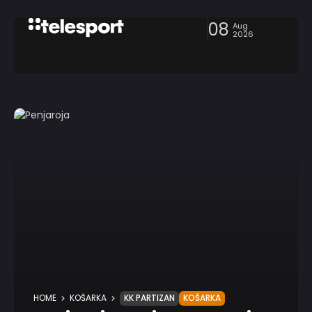
08
Aug
2026
HOME
KOŠARKA
KK PARTIZAN
KOŠARKA