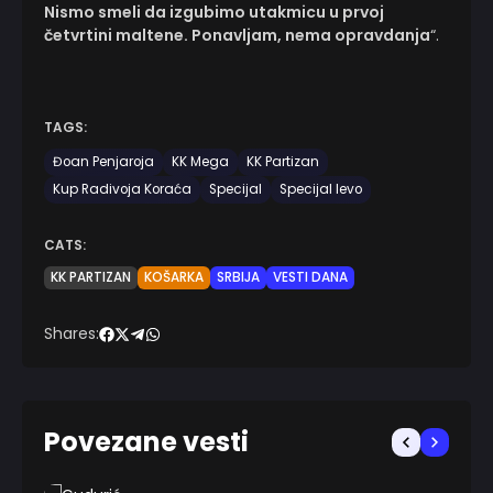
Nismo smeli da izgubimo utakmicu u prvoj
četvrtini maltene. Ponavljam, nema opravdanja
“.
TAGS:
Đoan Penjaroja
KK Mega
KK Partizan
Kup Radivoja Koraća
Specijal
Specijal levo
CATS:
KK PARTIZAN
KOŠARKA
SRBIJA
VESTI DANA
Shares:
Povezane vesti