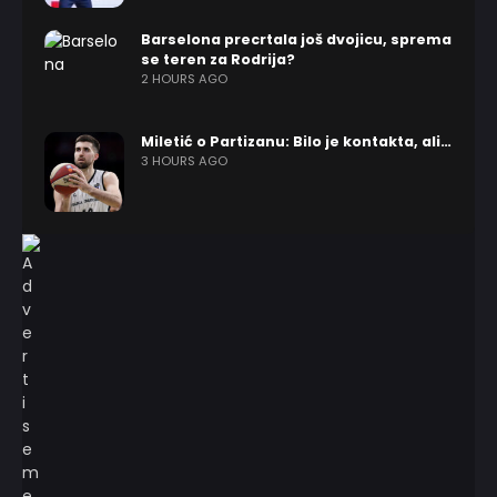
Barselona precrtala još dvojicu, sprema
se teren za Rodrija?
2 HOURS AGO
Miletić o Partizanu: Bilo je kontakta, ali…
3 HOURS AGO