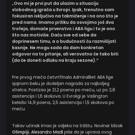
,,
Ovo mi je prvi put da ulazim u situaciju
slobodnog igrača u Evropi. Ipak, trenutno sam
fokusiran isključivo na takmičenje i na ono što je
pred nama. Imamo priliku da osvojimo još dva
trofeja, domaće prvenstvo i ABA ligu i to je ono
što nas motiviše. Daću sve od sebe da
doprinesem timu, a o budućnosti ću razmišljati
kasnije. Ne mogu sada da dam konkretan
odgovor na to pitanje, ali verovatno će tako biti
(da će doneti odluku na kraju sezone).”
Pre prvog meča četvrtfinala AdmiralBet ABA lige
sjajnom beku je dodeljan nagrada za najboljeg
strelca. Postizao je 21,2 poena po meču, uz po 2,8
asistencija i 1,6 skokova. U Evroligi je Vašington
beležio 14,9 poena, 2,5 asistencija i 1,5 skokova po
meču.
Takav učinak imao je odjeka na tržištu. Novinar blizak
Olimpiji
,
Alesandro Mađi
piše da je uprava ovog