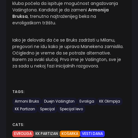
kluba počela da ispituje mogućnost angažovanja
Vašingtona. Kandidat je da zameni
Armonija
Bruksa
, trenutno najtraženijeg beka na
evroligaškom tržištu.
Iako je delovalo da će se Bruks zadržati u Milanu,
pregovori ne idu kako je uprava Manekena zamislila.
Oćigledno je vreme da se potraže alternative.
Barem za svaki slučaj. Prvo ime je Vašington, sve je
za sada u nekoj fazi inicijalnih razgovora.
TAGS:
Armoni Bruks
Duejn Vašington
Evroliga
KK Olimpija
KK Partizan
Specijal
Specijal levo
CATS:
EVROLIGA
KK PARTIZAN
KOŠARKA
VESTI DANA