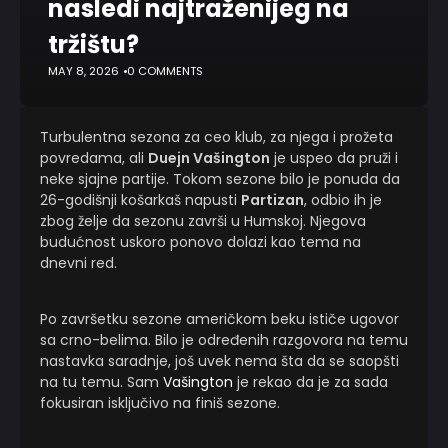
nasledi najtraženijeg na
tržištu?
MAY 8, 2026
0 COMMENTS
Turbulentna sezona za ceo klub, za njega i prožeta
povredama, ali
Duejn Vašington
je uspeo da pruži i
neke sjajne partije. Tokom sezone bilo je ponuda da
26-godišnji košarkaš napusti
Partizan
, odbio ih je
zbog želje da sezonu završi u Humskoj. Njegova
budućnost uskoro ponovo dolazi kao tema na
dnevni red.
Po završetku sezone američkom beku ističe ugovor
sa crno-belima. Bilo je određenih razgovora na temu
nastavka saradnje, još uvek nema šta da se saopšti
na tu temu. Sam
Vašington
je rekao da je za sada
fokusiran isključivo na finiš sezone.