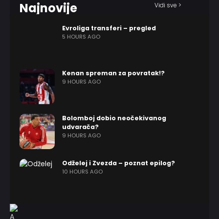
Najnovije
Vidi sve >
Evroliga transferi – pregled
5 HOURS AGO
Kenan spreman za povratak!?
9 HOURS AGO
Bolomboj dobio neočekivanog
udvarača?
9 HOURS AGO
Odželej i Zvezda – poznat epilog?
10 HOURS AGO