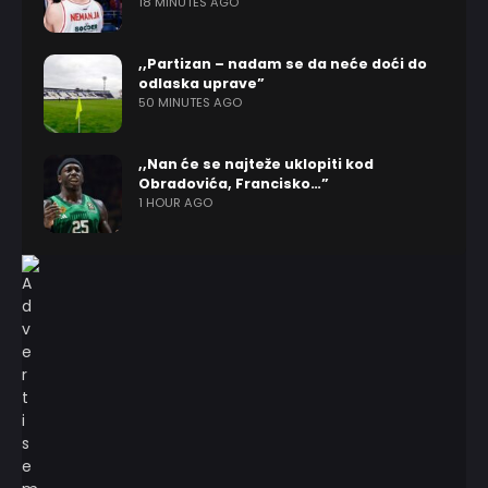
18 MINUTES AGO
,,Partizan – nadam se da neće doći do
odlaska uprave”
50 MINUTES AGO
,,Nan će se najteže uklopiti kod
Obradovića, Francisko…”
1 HOUR AGO