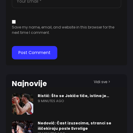
Save my name, email, and website in this browser for the
next time I comment.
Najnovije
Vidi sve >
Ristić: Što se Jokića tiče, istina je…
9 MINUTES AGO
Nedović: Čast izuzecima, stranci se
iščekiraju posle Evrolige