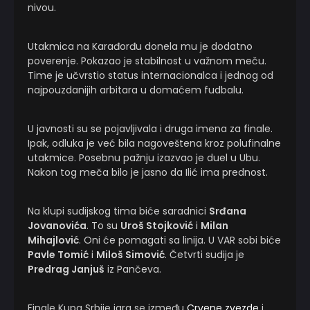
nivou.
Utakmica na Karađorđu donela mu je dodatno
poverenje. Pokazao je stabilnost u važnom meču.
Time je učvrstio status internacionalca i jednog od
najpouzdanijih arbitara u domaćem fudbalu.
U javnosti su se pojavljivala i druga imena za finale.
Ipak, odluka je već bila nagoveštena kroz polufinalne
utakmice. Posebnu pažnju izazvao je duel u Ubu.
Nakon tog meča bilo je jasno da Ilić ima prednost.
Na klupi sudijskog tima biće saradnici
Srđana
Jovanovića
. To su
Uroš Stojković
i
Milan
Mihajlović
. Oni će pomagati sa linija. U VAR sobi biće
Pavle Tomić
i
Miloš Simović
. Četvrti sudija je
Predrag Janjuš
iz Pančeva.
Finale Kupa Srbije igra se između
Crvene zvezde
i