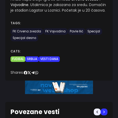
Vojvodine
. Utakmica je zakazana za sredu. Domaćin
je stadion Lagator u Loznici. Početak je u 20 časova.
TAGS:
FK Crvena zvezda
FK Vojvodina
Pavle Ilić
Specijal
Specijal desno
CATS:
FUDBAL
SRBIJA
VESTI DANA
Shares:
Povezane vesti