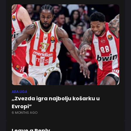
ABA LIGA
KK 
,,Zvezda igra najbolju košarku u
,,
Evropi”
bi
6 MONTHS AGO
2 
Leave a Reply