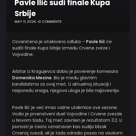
Pavle Ilić sudi finale Kupa
Srbije
MAY 11, 2026
0 COMMENTS
Ozvaničena je očekivana odluka –
Pavle Ilić
će
suditi finale Kupa Srbije između Crvene zveze i
Vojvodine.
Arbitar iz Kragujevca dobio je poverenje komesara
Domenika Mesine
. Bio je među glavnim
kandidatima za ovaj meč. U aktuelnoj situaciji i
rasporedu snaga, njegova uloga je bila najizvesnija.
Pavle Ilić je već imao važne utakmice ove sezone.
Vodio je prvenstveni duel Vojvodine i Crvene zvezde
u Novom Sadu. Taj meč završen je rezultatom 3:2. U
javnosti je često označavan kao sudija blizak
Crvenoj zvezdi, ali je tada odradio posao na visokom