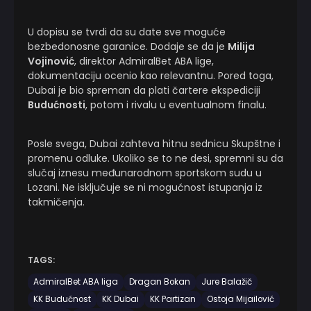
U dopisu se tvrdi da su date sve moguće
bezbedonosne garanice. Dodaje se da je
Milija
Vojinović
, direktor AdmiralBet ABA lige,
dokumentaciju ocenio kao relevantnu. Pored toga,
Dubai je bio spreman da plati čartere ekspediciji
Budućnosti
, potom i rivalu u eventualnom finalu.
Posle svega, Dubai zahteva hitnu sednicu Skupštne i
promenu odluke. Ukoliko se to ne desi, spremni su da
slučaj iznesu međunarodnom sportskom sudu u
Lozani. Ne isključuje se ni mogućnost istupanja iz
takmičenja.
TAGS:
AdmiralBet ABA liga
Dragan Bokan
Jure Balažič
KK Budućnost
KK Dubai
KK Partizan
Ostoja Mijailović