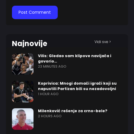
Najnovije
Vidi sve >
Vilis: Gledao sam klipove navijača i
govorio…
23 MINUTES AGO
Koprivica: Mnogi domaći igrači koji su
napustili Partizan bili su nezadovoljni
1 HOUR AGO
Milenković rešenje za crno-bele?
2 HOURS AGO