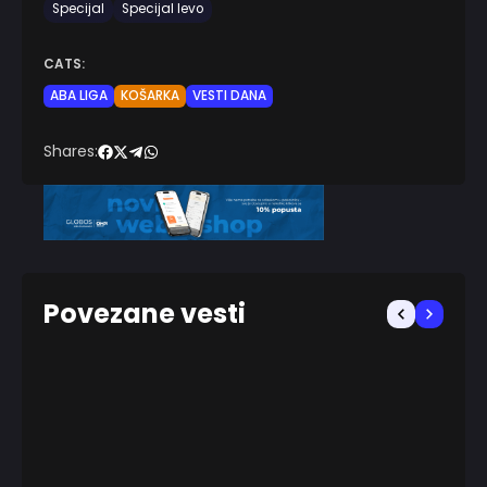
Specijal
Specijal levo
CATS:
ABA LIGA
KOŠARKA
VESTI DANA
Shares:
Povezane vesti