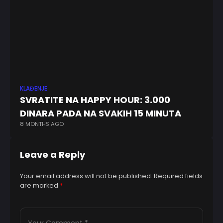
KLAĐENJE
KK
SVRATITE NA HAPPY HOUR: 3.000
Dž
DINARA PADA NA SVAKIH 15 MINUTA
os
8 MONTHS AGO
7 
Leave a Reply
Your email address will not be published.
Required fields
are marked
*