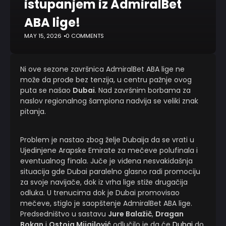
istupanjem iz AdmiralBet
ABA lige!
MAY 15, 2026
0 COMMENTS
Ni ove sezone završnica AdmiralBet ABA lige ne
može da prođe bez tenzija, u centru pažnje ovog
puta se našao
Dubai
. Nad završnim borbama za
naslov regionalnog šampiona nadvija se veliki znak
pitanja.
Problem je nastao zbog želje Dubaija da se vrati u
Ujedinjene Arapske Emirate za mečeve polufinala i
eventualnog finala. Juče je viđena nesvakidašnja
situacija gde Dubai paralelno glasno radi promociju
za svoje navijače, dok iz vrha lige stiže drugačija
odluka. U trenucima dok je Dubai promovisao
mečeve, stiglo je saopštenje AdmiralBet ABA lige.
Predsedništvo u sastavu
Jure Balažič
,
Dragan
Bokan
i
Ostoja Mijailović
odlučilo je da će
Dubai
do