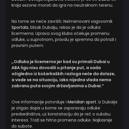
kraja sezone morati da igra na neutralnom terenu.
Na tome se neće završiti. Neimenovani sagovornik
Sportala
, blizak Dubaiju, rekao je da je odluka
licermerna. Uprava ovog kluba očekuje promenu
odluke, u suprotnom, pravdu je spremna da potraži i
pravnim putem.
,,Odluka je licemerna jer kad su primali Dubai u
ABA ligu nisu dovodili u pitanje put, a sada
očigledno iz košarkaških razloga neće da dolaze,
a vade se na situaciju, iako nijedna vlada nema
zabranu puta svojim državljanima u Dubai.”
Ove informacije potvrđuje i
Meridian sport
. Iz Dubaija
je stigao dopis u kome se osporavaju odluke
predsedništva, uz konstataciju da je reč o sukobu
interesa. Traži se hitna promena odluke. Najkasnije
do subote.