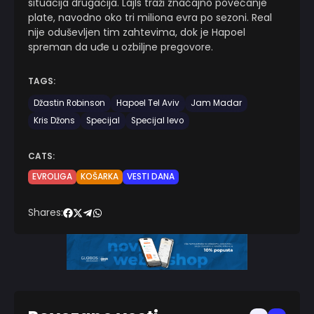
situacija drugačija. Lajls traži značajno povećanje
plate, navodno oko tri miliona evra po sezoni. Real
nije oduševljen tim zahtevima, dok je Hapoel
spreman da uđe u ozbiljne pregovore.
TAGS:
Džastin Robinson
Hapoel Tel Aviv
Jam Madar
Kris Džons
Specijal
Specijal levo
CATS:
EVROLIGA
KOŠARKA
VESTI DANA
Shares: