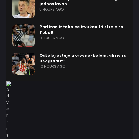
jednostavno
5 HOURS AGO
Partizan iz tobolca izvukao tri strele za
Tobol!
8 HOURS AGO
Odželej ostaje u crveno-belom, ali ne i u
Beogradu!?
10 HOURS AGO