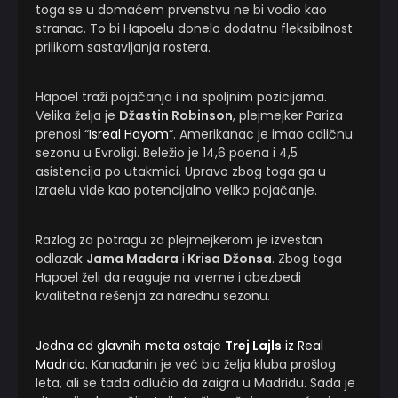
toga se u domaćem prvenstvu ne bi vodio kao
stranac. To bi Hapoelu donelo dodatnu fleksibilnost
prilikom sastavljanja rostera.
Hapoel traži pojačanja i na spoljnim pozicijama.
Velika želja je
Džastin Robinson
, plejmejker Pariza
prenosi “
Isreal Hayom
“. Amerikanac je imao odličnu
sezonu u Evroligi. Beležio je 14,6 poena i 4,5
asistencija po utakmici. Upravo zbog toga ga u
Izraelu vide kao potencijalno veliko pojačanje.
Razlog za potragu za plejmejkerom je izvestan
odlazak
Jama Madara
i
Krisa Džonsa
. Zbog toga
Hapoel želi da reaguje na vreme i obezbedi
kvalitetna rešenja za narednu sezonu.
Jedna od glavnih meta ostaje
Trej Lajls
iz Real
Madrida
. Kanađanin je već bio želja kluba prošlog
leta, ali se tada odlučio da zaigra u Madridu. Sada je