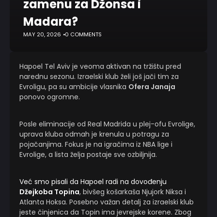
zamenu za Džonsa i
Madara?
MAY 20, 2026
0 COMMENTS
Hapoel Tel Aviv je veoma aktivan na tržištu pred
narednu sezonu. Izraelski klub želi još jači tim za
Evroligu, pa su ambicije vlasnika
Ofera Janaja
ponovo ogromne.
Posle eliminacije od Real Madrida u plej-ofu Evrolige,
uprava kluba odmah je krenula u potragu za
pojačanjima. Fokus je na igračima iz NBA lige i
Evrolige, a lista želja postaje sve ozbiljnija.
Već smo pisali da Hapoel radi na dovođenju
Džejkoba Topina
, bivšeg košarkaša Njujork Niksa i
Atlanta Hoksa. Posebno važan detalj za izraelski klub
jeste činjenica da Topin ima jevrejske korene. Zbog