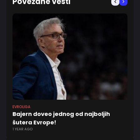
Povezane vesti
EVROLIGA
EV
Bajern doveo jednog od najboljih
Pe
šutera Evrope!
s
1 YEAR AGO
2 