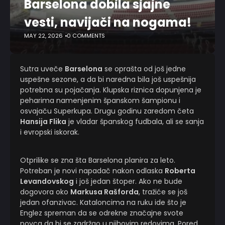
Barselona dobila sjajne
vesti, navijači na nogama!
MAY 22, 2026
0 COMMENTS
Sutra uveče
Barselona
se oprašta od još jedne
uspešne sezone, a da bi naredna bila još uspešnija
potrebna su pojačanja. Klupska riznica dopunjena je
peharima namenjenim španskom šampionu i
osvajaču Superkupa. Drugu godinu zaredom četa
Hansija Flika
je vladar španskog fudbala, ali se sanja
i evropski iskorak.
Otprilike se zna šta Barselona planira za leto.
Potreban je novi napadač nakon odlaska
Roberta
Levandovskog
i još jedan štoper. Ako ne bude
dogovora oko
Markusa Rašforda
, tražiće se još
jedan ofanzivac. Kataloncima na ruku ide što je
Englez spreman da se odrekne značajne svote
novca da bi se zadržao u njihovim redovima. Pored