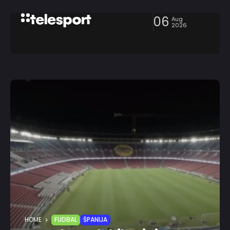
06
Aug
2026
HOME
FUDBAL
ŠPANIJA