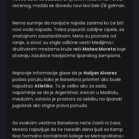
rečenog, možda se dovedu novi levi bek i/ili golman.
Nema sumnje da navijače najviše zanima ko će biti
novi vođa napada. Treba popuniti ozbiljne cipele, sa
značajnom zaostavštinom. Mete su poznate od
ranije, a sinoć su stigle odlične vesti! Medijima i
društvenim mrežama kruže
reči
Matea Moreta
koje
stvaraju zazubice navijačima španskog šampiona.
Najnovije informacije glase da je
Hulijan Alvarez
poslao poruku kako je Barselona prioritet ako bude
napuštao
Atletiko
. To je veliko ako za sada,
napominje se da je Argentinac srećan u Madridu,
međutim, ostavio je prostora za selidbu na španski
jugoistok ako stigne prava ponuda.
Sa ovakvim vestima Barselona neće časiti ni časa.
Moreto najavljuje da će naredih dana ljudi sa Kamp
Noa formalno kontaktirati kolege sa Metropolitana i