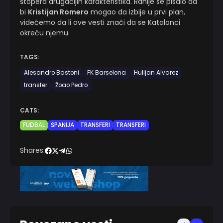
štopera drugačijih karakteristika. Ranije se pisalo da
bi
Kristijan Romero
mogao da izbije u prvi plan,
videćemo da li ove vesti znači da se Katalonci
okreću njemu.
TAGS:
Alesandro Bastoni
FK Barselona
Hulijan Alvarez
transfer
Žoao Pedro
CATS:
FUDBAL
ŠPANIJA
TRANSFERI
TRANSFERI
Shares: