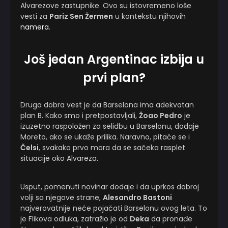
Alvarezove zastupnike. Ovo su istovremeno loše
vesti za
Pariz Sen Žermen
u kontekstu njihovih
namera
.
Još jedan Argentinac izbija u
prvi plan?
Druga dobra vest je da Barselona ima adekvatan
plan B. Kako smo i pretpostavljali,
Žoao Pedro
je
izuzetno raspoložen za selidbu u Barselonu, dodaje
Moreto, ako se ukaže prilika. Naravno, pitaće se i
Čelsi
, svakako prvo mora da se sačeka rasplet
situacije oko Alvareza.
Usput, pomenuti novinar dodaje i da uprkos dobroj
volji sa njegove strane,
Alesandro Bastoni
najverovatnije neće pojačati Barselonu ovog leta. To
je Flikova odluka, zatražio je od
Deka
da pronađe