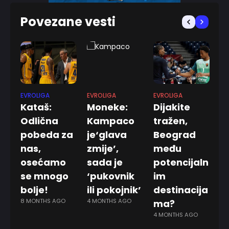
Povezane vesti
EVROLIGA
EVROLIGA
EVROLIGA
KO
Kataš:
Moneke:
Dijakite
E
Odlična
Kampaco
tražen,
n
pobeda za
je‘glava
Beograd
n
nas,
zmije’,
među
P
4 
osećamo
sada je
potencijaln
se mnogo
‘pukovnik
im
bolje!
ili pokojnik’
destinacija
8 MONTHS AGO
4 MONTHS AGO
ma?
4 MONTHS AGO