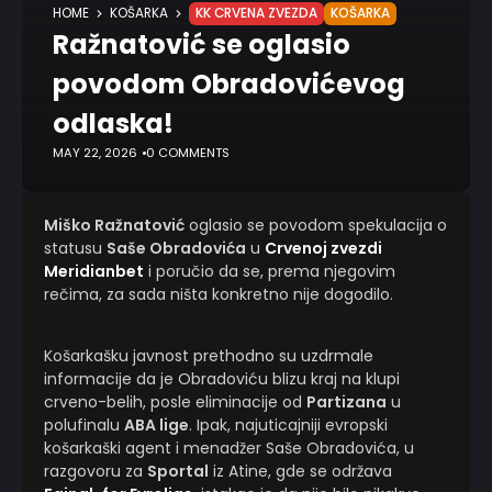
HOME
KOŠARKA
KK CRVENA ZVEZDA
KOŠARKA
Ražnatović se oglasio
povodom Obradovićevog
odlaska!
MAY 22, 2026
0 COMMENTS
Miško Ražnatović
oglasio se povodom spekulacija o
statusu
Saše Obradovića
u
Crvenoj zvezdi
Meridianbet
i poručio da se, prema njegovim
rečima, za sada ništa konkretno nije dogodilo.
Košarkašku javnost prethodno su uzdrmale
informacije da je Obradoviću blizu kraj na klupi
crveno-belih, posle eliminacije od
Partizana
u
polufinalu
ABA lige
. Ipak, najuticajniji evropski
košarkaški agent i menadžer Saše Obradovića, u
razgovoru za
Sportal
iz Atine, gde se održava