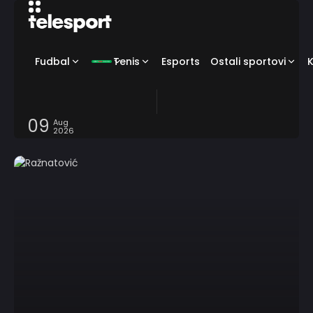
Fudbal
Tenis
Esports
Ostali sportovi
09
Aug
2026