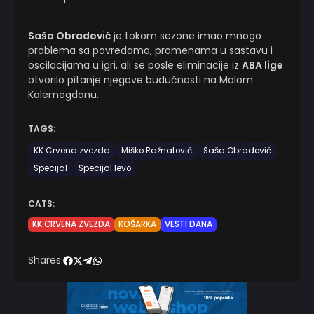
Saša Obradović
je tokom sezone imao mnogo
problema sa povredama, promenama u sastavu i
oscilacijama u igri, ali se posle eliminacije iz
ABA lige
otvorilo pitanje njegove budućnosti na Malom
Kalemegdanu.
TAGS:
KK Crvena zvezda
Miško Ražnatović
Saša Obradović
Specijal
Specijal levo
CATS:
KK CRVENA ZVEZDA
KOŠARKA
VESTI DANA
Shares: