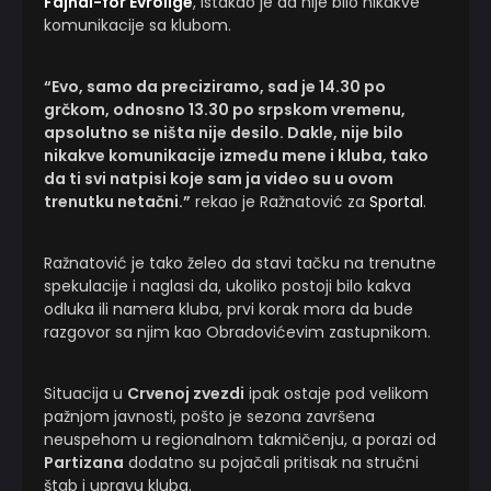
Fajnal-for Evrolige
, istakao je da nije bilo nikakve
komunikacije sa klubom.
“Evo, samo da preciziramo, sad je 14.30 po
grčkom, odnosno 13.30 po srpskom vremenu,
apsolutno se ništa nije desilo. Dakle, nije bilo
nikakve komunikacije između mene i kluba, tako
da ti svi natpisi koje sam ja video su u ovom
trenutku netačni.”
rekao je Ražnatović za
Sportal
.
Ražnatović je tako želeo da stavi tačku na trenutne
spekulacije i naglasi da, ukoliko postoji bilo kakva
odluka ili namera kluba, prvi korak mora da bude
razgovor sa njim kao Obradovićevim zastupnikom.
Situacija u
Crvenoj zvezdi
ipak ostaje pod velikom
pažnjom javnosti, pošto je sezona završena
neuspehom u regionalnom takmičenju, a porazi od
Partizana
dodatno su pojačali pritisak na stručni
štab i upravu kluba.