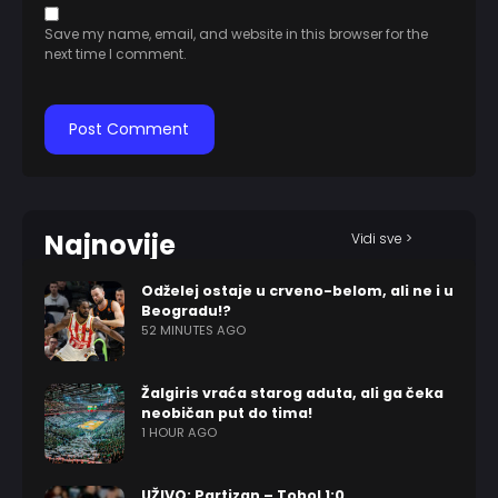
Save my name, email, and website in this browser for the
next time I comment.
Najnovije
Vidi sve >
Odželej ostaje u crveno-belom, ali ne i u
Beogradu!?
52 MINUTES AGO
Žalgiris vraća starog aduta, ali ga čeka
neobičan put do tima!
1 HOUR AGO
UŽIVO: Partizan – Tobol 1:0