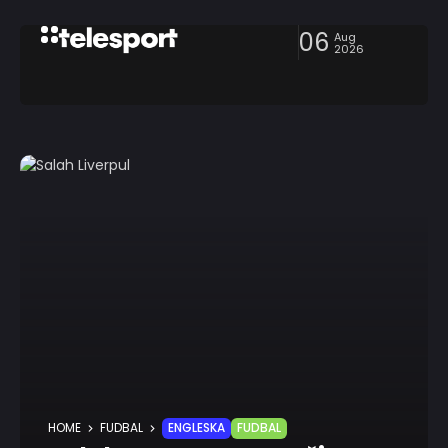
06
Aug
2026
HOME
FUDBAL
ENGLESKA
FUDBAL