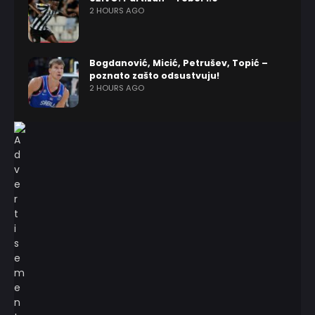
2 HOURS AGO
Bogdanović, Micić, Petrušev, Topić –
poznato zašto odsustvuju!
2 HOURS AGO