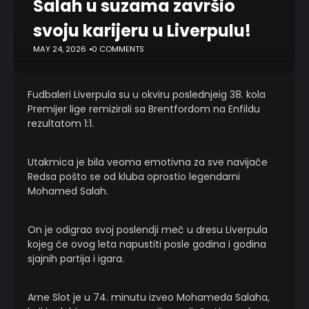
Salah u suzama završio
svoju karijeru u Liverpulu!
MAY 24, 2026
0 COMMENTS
Fudbaleri Liverpula su u okviru poslednjeig 38. kola
Premijer lige remizirali sa Brentfordom na Enfildu
rezultatom 1:1.
Utakmica je bila veoma emotivna za sve navijače
Redsa pošto se od kluba oprostio legendarni
Mohamed Salah.
On je odigrao svoj poslendji meč u dresu Liverpula
kojeg će ovog leta napustiti posle godina i godina
sjajnih partija i igara.
Arne Slot je u 74. minutu izveo Mohameda Salaha,