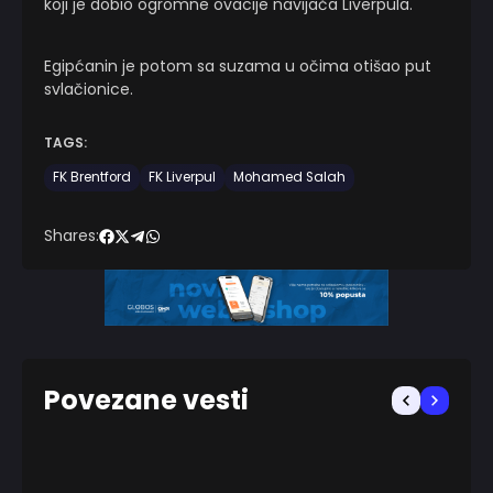
koji je dobio ogromne ovacije navijača Liverpula.
Egipćanin je potom sa suzama u očima otišao put
svlačionice.
TAGS:
FK Brentford
FK Liverpul
Mohamed Salah
Shares:
Povezane vesti