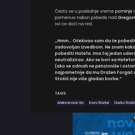
Često se u poslednje vreme
pominje
r
pomenuo nakon pobede nad
Gregom
svi će doći na red.
,,Hmm… Očekivao sam da će pobediti
zadovoljan izvedbom. Ne znam kako b
pobediti Hatefa. Ima taj jedan udarac
neutralizirao. Ako se bori sa Hatefo
(ako se odmah ne penzioniše i ostan
najpametnije da mu Dražen Forgač om
Stošić nije više gladan borbe.”
TAGS:
Aleksandar Ilić
Đani Barbir
Darko Stoši