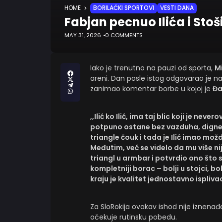
HOME
BORILAČKI SPORTOVI
VESTI DANA
Fabjan pecnuo Ilića i Stoš
MAY 31, 2026
0 COMMENTS
Iako je trenutno na pauzi od sporta,
M
areni. Dan posle istog odgovarao je na
zanimao komentar borbe u kojoj je
Đa
,,Ilić ko Ilić, ima taj blic koji je n
potpuno ostane bez vazduha, digne gla
triangle čouk i tada je Ilić imao mo
Međutim, već se videlo da mu više ni
triangl u armbar i potvrdio ono što s
kompletniji borac – bolji u stojci, bolj
kraju je kvalitet jednostavno ispliva
Za SloRokija ovakav ishod nije iznenađ
očekuje rutinsku pobedu.