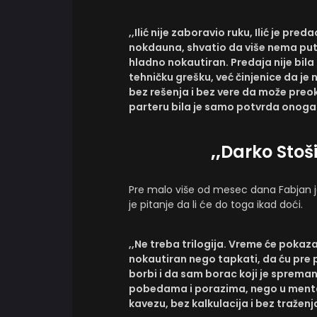
,,Ilić nije zaboravio ruku, Ilić je p
nokdauna, shvatio da više nema put 
hladno nokautiran. Predaja nije bila
tehničku grešku, već činjenice da je
bez rešenja i bez vere da može preo
parteru bila je samo potvrda onoga š
,,
Darko Stoši
Pre malo više od mesec dana Fabjan 
je pitanje da li će do toga ikad doći.
,,Ne treba trilogija. Vreme će pokaza
nokautiran nego tapkati, da ću pre 
borbi i da sam borac koji je spreman
pobedama i porazima, nego u mentali
kavezu, bez kalkulacija i bez traženja