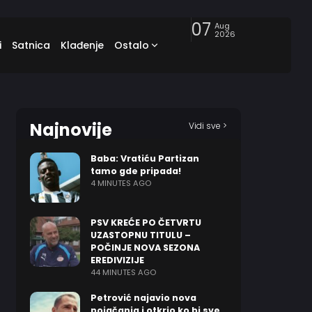
07
Aug
2026
i
Satnica
Klađenje
Ostalo
Najnovije
Vidi sve >
Baba: Vratiću Partizan
tamo gde pripada!
4 MINUTES AGO
PSV KREĆE PO ČETVRTU
UZASTOPNU TITULU –
POČINJE NOVA SEZONA
EREDIVIZIJE
44 MINUTES AGO
Petrović najavio nova
pojačanja i otkrio ko bi sve