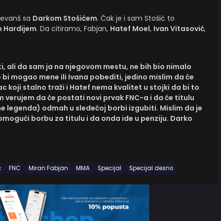
evanš sa
Darkom Stošićem
. Čak je i sam Stošić to
 Hardijem
. Da citiramo, Fabjan,
Hatef Moel
,
Ivan Vitasović
,
, ali da sam ja na njegovom mestu, ne bih bio nimalo
i mogao mene ili Ivana pobediti, jedino mislim da će
 koji stalno traži i Hatef nema kvalitet u stojki da bi to
m verujem da će postati novi prvak FNC-a i da će titulu
e legenda) odmah u sledećoj borbi izgubiti. Mislim da je
ogući borbu za titulu i da onda ide u penziju. Darko
ć
FNC
Miran Fabjan
MMA
Specijal
Specijal desno