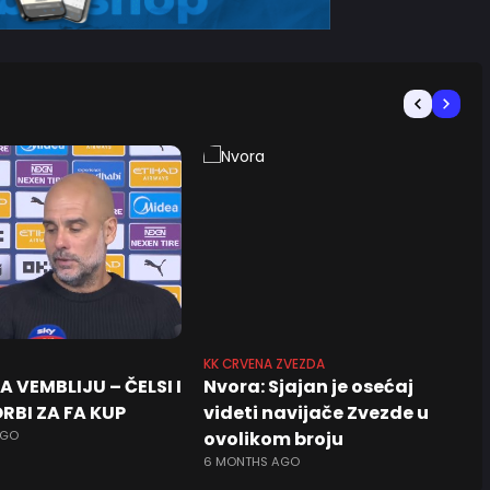
KK CRVENA ZVEZDA
A VEMBLIJU – ČELSI I
Nvora: Sjajan je osećaj
ORBI ZA FA KUP
videti navijače Zvezde u
AGO
ovolikom broju
6 MONTHS AGO