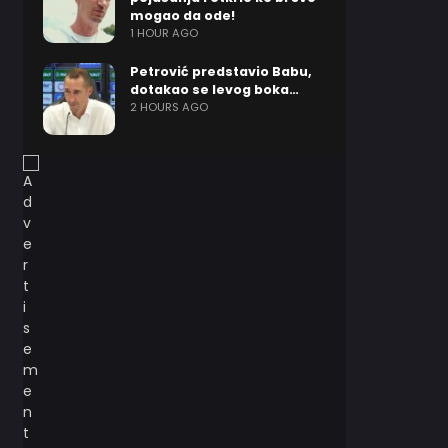
mogao da ode!
1 HOUR AGO
Petrović predstavio Babu,
dotakao se levog boka…
2 HOURS AGO