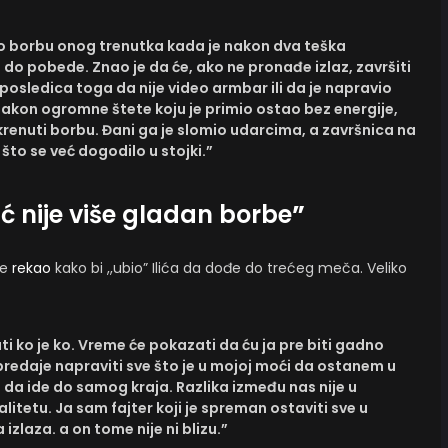
redao borbu onog trenutka kada je nakon dva teška
do pobede. Znao je da će, ako ne pronađe izlaz, završiti
 posledica toga da nije video armbar ili da je napravio
 nakon ogromne štete koju je primio ostao bez energije,
krenuti borbu. Đani ga je slomio udarcima, a završnica na
to se već dogodilo u stojki.”
ć nije više gladan borbe
”
je
rekao
kako bi ,,ubio” Ilića da dođe do trećeg meča. Veliko
ti ko je ko. Vreme će pokazati da ću ja pre biti gadno
predaje napraviti sve što je u mojoj moći da ostanem u
 da ide do samog kraja. Razlika između nas nije u
tetu. Ja sam fajter koji je spreman ostaviti sve u
 izlaza. a on tome nije ni blizu.”