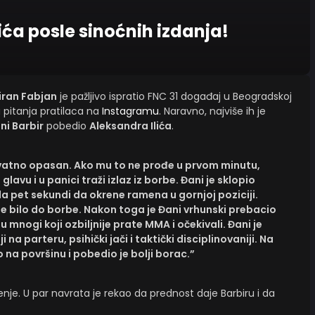
ića posle sinoćnih izdanja!
iran Fabjan
je pažljivo ispratio FNC 31 događaj u Beogradskoj
 pitanja pratilaca na
Instagramu
. Naravno, najviše ih je
ni Barbir
pobedio
Aleksandra Ilića
.
everovatno opasan. Ako mu to ne prođe u prvom minutu,
vu i u panici traži izlaz iz borbe. Đani je sklopio
žda pet sekundi da okrene ramena u gornjoj poziciji.
je bilo do borbe. Nakon toga je Đani vrhunski prebacio
u mnogi koji ozbiljnije prate MMA i očekivali. Đani je
i na parteru, psihički jači i taktički disciplinovaniji. Na
o na površinu i pobedio je bolji borac.”
enje. U par navrata je rekao da prednost daje Barbiru i da