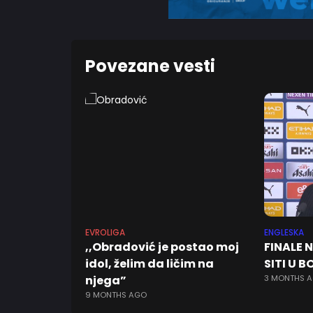
Povezane vesti
EVROLIGA
ENGLESKA
,,Obradović je postao moj
FINALE N
idol, želim da ličim na
SITI U B
njega”
3 MONTHS 
9 MONTHS AGO