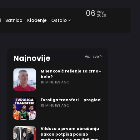
06
Aug
2026
i
Satnica
Klađenje
Ostalo
Najnovije
Vidi sve >
Milenković rešenje za crno-
bele?
18 MINUTES AGO
Evroliga transferi – pregled
19 MINUTES AGO
Vildoza u prvom obraćanju
nakon potpisa poslao
moćnu poruku navijačima