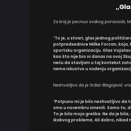
,,Gla
Za kraj je pecnuo svakog ponaosob, Mi
“
To je, u stvari, glas jednog političa
potpredsednice Milke Forcan, koja, k
sportsku organizaciju. Glas Vojisla
kao što nije bio ni danas na ovoj Sk
neću da stavljam u taj kontekst zato 
nema iskustvo u vođenju organizacij
Neshvatljivo da je Srđan Blagojević vra
“
Potpuno mi je bilo neshvatljivo da 
smo u novembru smenili. Samo to, da
To je bila moja greška. Ne da je bil
ikakvog problema. Ali dobro, nikad 