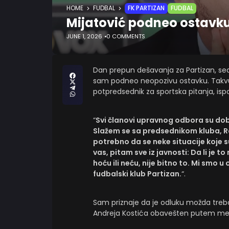
HOME
FUDBAL
FK PARTIZAN
FUDBAL
Mijatović podneo ostavku
JUNE 1, 2026
0 COMMENTS
Dan prepun dešavanja za Partizan, sed
sam podneo neopozivu ostavku. Takvu 
potpredsednik za sportska pitanja, is
“
Svi članovi upravnog odbora su dobil
Slažem se sa predsednikom kluba, R
potrebno da se neke situacije koje s
vas, pitam sve iz javnosti: Da li je 
hoću ili neću, nije bitno to. Mi smo 
fudbalski klub Partizan.
“.
Sam priznaje da je odluku možda trebal
Andreja Kostića obavešten putem med