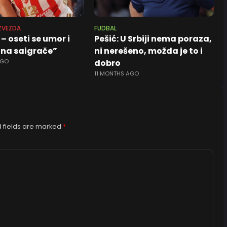
ZVEZDA
FUDBAL
 – oseti se umor i
Pešić: U Srbiji nema poraza,
 na saigrače”
ni nerešeno, možda je to i
AGO
dobro
11 MONTHS AGO
 fields are marked
*