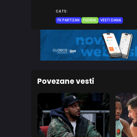
CATS:
FK PARTIZAN
FUDBAL
VESTI DANA
Povezane vesti