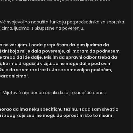
ović svojevoljno napušta funkciju potpredsednika za sportska
icima, ljudima iz Skupštine na poverenju.
a ne verujem. I onda prepuštam drugim ljudima da
štini koja mi je dala poverenje, ali moram da podnesem
e treba da ide dalje. Mislim da upravni odbor treba da
 ko ima drugačiju viziju. Ja ne mogu dalje pod ovim
žuje da se smire strasti. Ja se samovoljno povlačim,
i saradnicima
“.
 Mijatović nije doneo odluku koju je saopštio danas.
orao da ima neku specifičnu težinu. Tada sam shvatio
ća i zbog koje sebi ne mogu da oprostim što to nisam