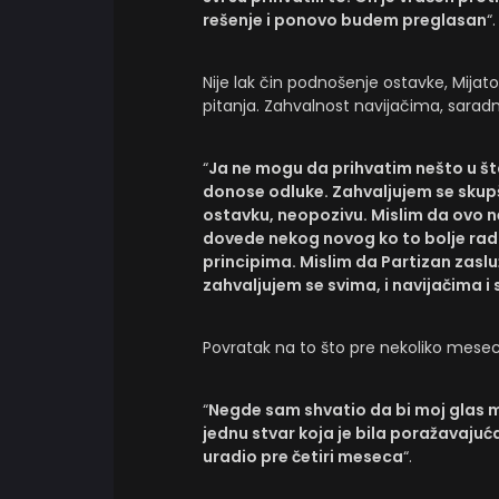
rešenje i ponovo budem preglasan
“.
Nije lak čin podnošenje ostavke, Mijat
pitanja. Zahvalnost navijačima, saradn
“
Ja ne mogu da prihvatim nešto u št
donose odluke. Zahvaljujem se skup
ostavku, neopozivu. Mislim da ovo n
dovede nekog novog ko to bolje radi,
principima. Mislim da Partizan zaslu
zahvaljujem se svima, i navijačima 
Povratak na to što pre nekoliko meseci
“
Negde sam shvatio da bi moj glas m
jednu stvar koja je bila poražavaju
uradio pre četiri meseca
“.