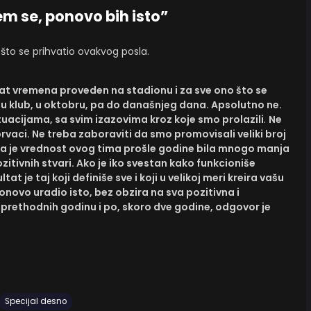
em se, ponovo bih isto”
 što se prihvatio ovakvog posla.
sat vremena proveden na stadionu i za sve ono što se
u klub, u oktobru, pa do današnjeg dana. Apsolutno ne.
tuacijama, sa svim izazovima kroz koje smo prolazili
.
Ne
prvaci. Ne treba zaboraviti da smo promovisali veliki broj
da je vrednost ovog tima prošle godine bila mnogo manja
itivnih stvari. Ako je iko svestan kako funkcioniše
at je taj koji definiše sve i koji u velikoj meri kreira vašu
onovo uradio isto, bez obzira na sva pozitivna i
prethodnih godinu i po, skoro dve godine, odgovor je
Specijal desno