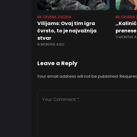
KK CRVENA ZVEZDA
KK CRVENA 
Vilijams: Ovaj tim igra
,,Kalinić
čvrsto, to je najvažnija
prenese
stvar
3 MONTHS 
6 MONTHS AGO
Leave a Reply
Your email address will not be published.
Required