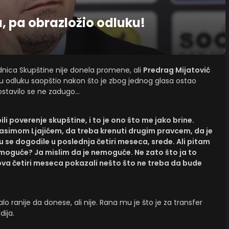
, pa obrazložio odluku!
nica Skupštine nije donela promene, ali
Predrag Mijatović
odluku saopštio nakon što je zbog jednog glasa ostao
postavilo se ne zadugo…
i poverenje skupštine, i to je ono što me jako brine.
asimom Ljajićem, da treba krenuti drugim pravcem, da je
u se dogodile u poslednja četiri meseca, srede. Ali pitam
to moguće? Ja mislim da je nemoguće. Ne zato što ja to
u ova četiri meseca pokazali nešto što ne treba da bude
o ranije da donese, ali nije. Rana mu je što je za transfer
ija.