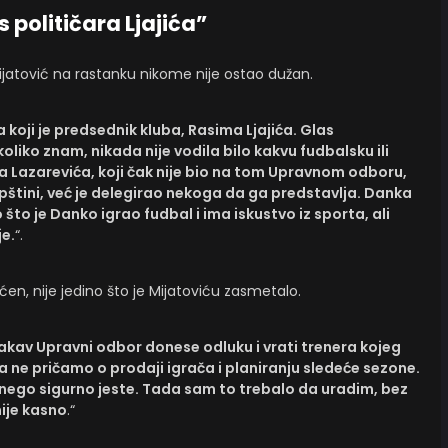
s političara Ljajića”
jatović na rastanku nikome nije ostao dužan.
ra koji je predsednik kluba, Rasima Ljajića. Glas
oliko znam, nikada nije vodila bilo kakvu fudbalsku ili
va Lazarevića, koji čak nije bio na tom Upravnom odboru,
upštini, već je delegirao nekoga da ga predstavlja. Danka
što je Danko igrao fudbal i ima iskustvo iz sporta, ali
e.
“.
ćen, nije jedino što je Mijatoviću zasmetalo.
takav Upravni odbor donese odluku i vrati trenera kojeg
 ne pričamo o prodaji igrača i planiranju sledeće sezone.
a, nego sigurno jeste. Tada sam to trebalo da uradim, bez
nije kasno
.“