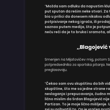
“
Možda sam odluku da napustim klub
put sputan da rešim neke stvari. Za
bio u prilici da donesem nikakvu odluk
potpisivanje nekog igrača, ili prod
saznao putem medija, što je potpuno
neću reći da je to bruka i sramota, al
,,Blagojević
Smenjen na Mijatovićev mig, potom Sr
potpredsednika za sportska pitanja.
preglasavaju.
“
Čekao sam ovu skupštinu da bih vi
skupštine, što me sa jedne strane ra
neslaganja i prepucavanja, čudno mi
lično mislim da Srđan Blagojević nij
Partizan. To je moje lično mišljenje.
svi su prihvatili to. On je vraćen pr