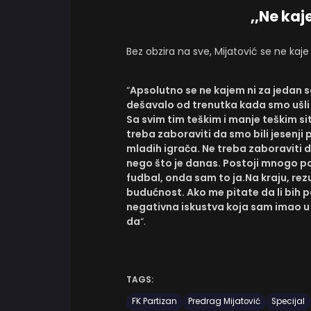
,,Ne kaj
Bez obzira na sve, Mijatović se ne kaje
“
Apsolutno se ne kajem ni za jedan 
dešavalo od trenutka kada smo ušli 
Sa svim tim teškim i manje teškim si
treba zaboraviti da smo bili jesenji 
mladih igrača. Ne treba zaboraviti 
nego što je danas. Postoji mnogo poz
fudbal, onda sam to ja.Na kraju, rezult
budućnost. Ako me pitate da li bih p
negativna iskustva koja sam imao u 
da
“.
TAGS:
FK Partizan
Predrag Mijatović
Specijal