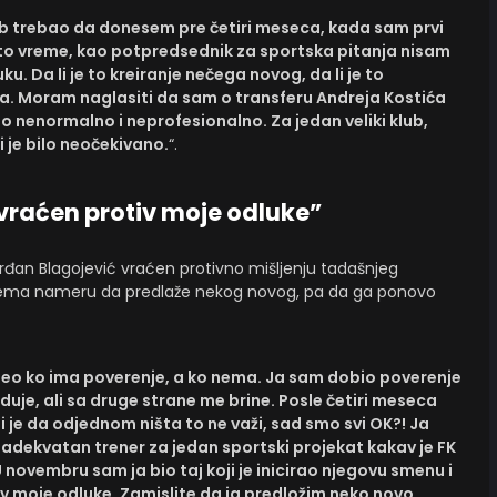
 trebao da donesem pre četiri meseca, kada sam prvi
 to vreme, kao potpredsednik za sportska pitanja nisam
u. Da li je to kreiranje nečega novog, da li je to
aja. Moram naglasiti da sam o transferu Andreja Kostića
 nenormalno i neprofesionalno. Za jedan veliki klub,
i je bilo neočekivano.
“.
 vraćen protiv moje odluke”
đan Blagojević vraćen protivno mišljenju tadašnjeg
 Nema nameru da predlaže nekog novog, pa da ga ponovo
deo ko ima poverenje, a ko nema. Ja sam dobio poverenje
duje, ali sa druge strane me brine. Posle četiri meseca
 je da odjednom ništa to ne važi, sad smo svi OK?! Ja
e adekvatan trener za jedan sportski projekat kakav je FK
 U novembru sam ja bio taj koji je inicirao njegovu smenu i
otiv moje odluke. Zamislite da ja predložim neko novo