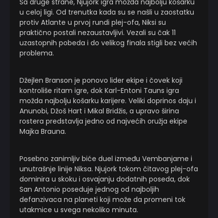
Sa druge strane, Njujork igra možda najbolju košarku
u celoj ligi. Od trenutka kada su se našli u zaostatku
protiv Atlante u prvoj rundi plej-ofa, Niksi su
praktično postali nezaustavljivi. Vezali su čak 11
uzastopnih pobeda i do velikog finala stigli bez većih
problema.
Džejlen Branson je ponovo lider ekipe i čovek koji
kontroliše ritam igre, dok Karl-Entoni Tauns igra
možda najbolju košarku karijere. Veliki doprinos daju i
Anunobi, Džoš Hart i Mikal Bridžis, a upravo širina
rostera predstavlja jedno od najvećih oružja ekipe
Majka Brauna.
Posebno zanimljiv biće duel između Vembanjame i
unutrašnje linije Niksa. Njujork tokom čitavog plej-ofa
dominira u skoku i osvajanju dodatnih poseda, dok
San Antonio poseduje jednog od najboljih
defanzivaca na planeti koji može da promeni tok
utakmice u svega nekoliko minuta.