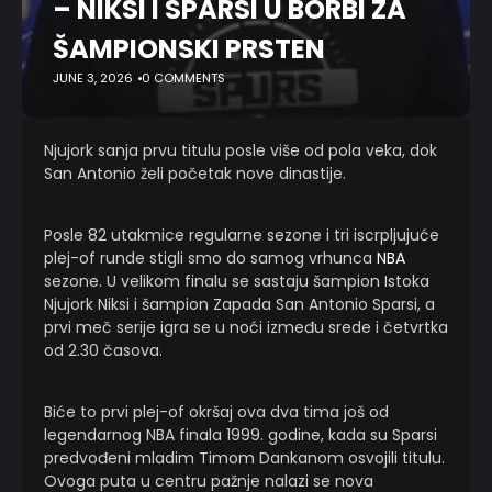
– NIKSI I SPARSI U BORBI ZA
ŠAMPIONSKI PRSTEN
JUNE 3, 2026
0 COMMENTS
Njujork sanja prvu titulu posle više od pola veka, dok
San Antonio želi početak nove dinastije.
Posle 82 utakmice regularne sezone i tri iscrpljujuće
plej-of runde stigli smo do samog vrhunca
NBA
sezone. U velikom finalu se sastaju šampion Istoka
Njujork Niksi i šampion Zapada San Antonio Sparsi, a
prvi meč serije igra se u noći između srede i četvrtka
od 2.30 časova.
Biće to prvi plej-of okršaj ova dva tima još od
legendarnog NBA finala 1999. godine, kada su Sparsi
predvođeni mladim Timom Dankanom osvojili titulu.
Ovoga puta u centru pažnje nalazi se nova