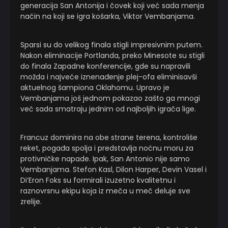
generacija San Antonija i čovek koji već sada menja
način na koji se igra košarka, Viktor Vembanjama.
Sparsi su do velikog finala stigli impresivnim putem.
Nakon eliminacije Portlanda, preko Minesote su stigli
do finala Zapadne konferencije, gde su napravili
možda i najveće iznenađenje plej-ofa eliminisavši
aktuelnog šampiona Oklahomu. Upravo je
Vembanjama još jednom pokazao zašto ga mnogi
već sada smatraju jednim od najboljih igrača lige.
Francuz dominira na obe strane terena, kontroliše
reket, pogađa spolja i predstavlja noćnu moru za
protivničke napade. Ipak, San Antonio nije samo
Vembanjama. Stefon Kasl, Dilon Harper, Devin Vasel i
Di’Eron Foks su formirali izuzetno kvalitetnu i
raznovrsnu ekipu koja iz meča u meč deluje sve
zrelije.