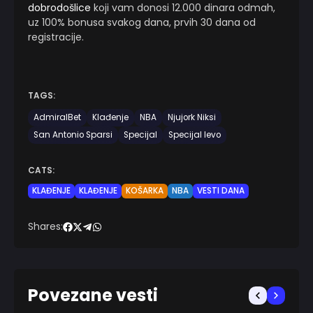
dobrodošlice
koji vam donosi 12.000 dinara odmah,
uz 100% bonusa svakog dana, prvih 30 dana od
registracije.
TAGS:
AdmiralBet
Klađenje
NBA
Njujork Niksi
San Antonio Sparsi
Specijal
Specijal levo
CATS:
KLAĐENJE
KLAĐENJE
KOŠARKA
NBA
VESTI DANA
Shares:
Povezane vesti