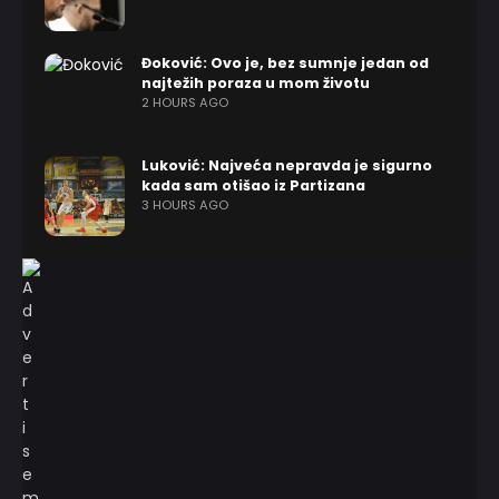
Đoković: Ovo je, bez sumnje jedan od
najtežih poraza u mom životu
2 HOURS AGO
Luković: Najveća nepravda je sigurno
kada sam otišao iz Partizana
3 HOURS AGO