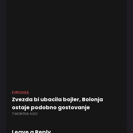
EVROLIGA
EV
Zvezda bi ubacila bojler, Bolonja
F
4 
ostaje podobno gostovanje
7 MONTHS AGO
Leave a Reply