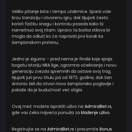
Veliko pitanje biće i tempo utakmice. Sparsi vole
brzu tranziciju i otvorenu igru, dok Njujork često
koristi fizičku snagu i kontrolu poseda kako bi
nametnuo svoj ritam. Upravo ta borba stilova bi
mogla da odluči ko će napraviti prvi korak ka
šampionskom prstenu.
Jedno je sigurno – pred nama je finale koje spaja
bogatu istoriju NBA lige, ogromna očekivanja i novu
generaciju zvezda spremnih da ostave svoj trag.
Njujork juri prvu titulu još od 1973. godine, dok San
Antonio želi da otvori novo šampionsko poglavlje i
pokaže da je budućnost već stigla.
Ovaj meč možete ispratiti uživo na
AdmiralBet.rs
,
gde vas čeka najveća ponuda za
klađenje uživo
.
Registrujte se na
AdmiralBet.rs
i preuzmite
Bonus