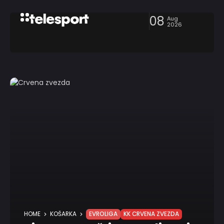
08
Aug
2026
HOME
KOŠARKA
EVROLIGA
KK CRVENA ZVEZDA