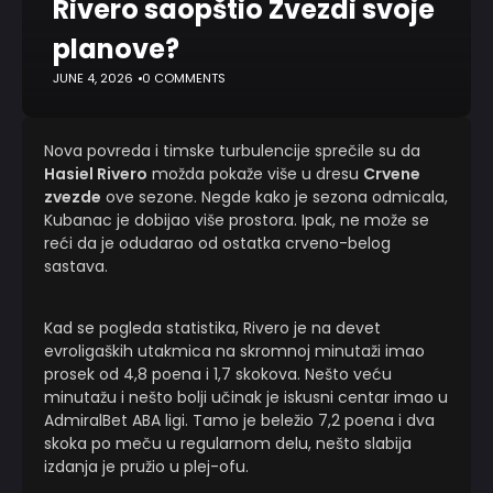
Rivero saopštio Zvezdi svoje
planove?
JUNE 4, 2026
0 COMMENTS
Nova povreda i timske turbulencije sprečile su da
Hasiel Rivero
možda pokaže više u dresu
Crvene
zvezde
ove sezone. Negde kako je sezona odmicala,
Kubanac je dobijao više prostora. Ipak, ne može se
reći da je odudarao od ostatka crveno-belog
sastava.
Kad se pogleda statistika, Rivero je na devet
evroligaških utakmica na skromnoj minutaži imao
prosek od 4,8 poena i 1,7 skokova. Nešto veću
minutažu i nešto bolji učinak je iskusni centar imao u
AdmiralBet ABA ligi. Tamo je beležio 7,2 poena i dva
skoka po meču u regularnom delu, nešto slabija
izdanja je pružio u plej-ofu.