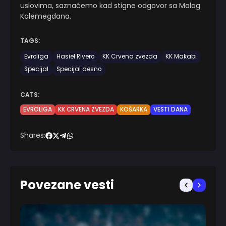
uslovima, saznaćemo kad stigne odgovor sa Malog
Kalemegdana.
TAGS:
Evroliga
Hasiel Rivero
KK Crvena zvezda
KK Makabi
Specijal
Specijal desno
CATS:
EVROLIGA
KK CRVENA ZVEZDA
KOŠARKA
VESTI DANA
Shares:
Povezane vesti