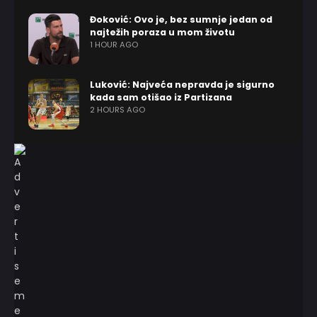
Đoković: Ovo je, bez sumnje jedan od
najtežih poraza u mom životu
1 HOUR AGO
Luković: Najveća nepravda je sigurno
kada sam otišao iz Partizana
2 HOURS AGO