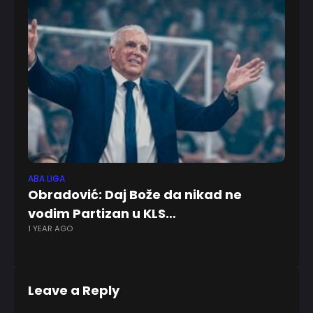
ABA LIGA
KO
Obradović: Daj Bože da nikad ne
Ka
vodim Partizan u KLS…
re
1 YEAR AGO
7 
Leave a Reply