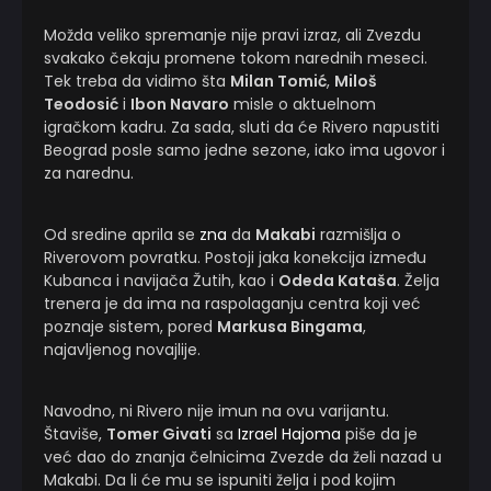
Možda veliko spremanje nije pravi izraz, ali Zvezdu
svakako čekaju promene tokom narednih meseci.
Tek treba da vidimo šta
Milan Tomić
,
Miloš
Teodosić
i
Ibon Navaro
misle o aktuelnom
igračkom kadru. Za sada, sluti da će Rivero napustiti
Beograd posle samo jedne sezone, iako ima ugovor i
za narednu.
Od sredine aprila se
zna
da
Makabi
razmišlja o
Riverovom povratku. Postoji jaka konekcija između
Kubanca i navijača Žutih, kao i
Odeda Kataša
. Želja
trenera je da ima na raspolaganju centra koji već
poznaje sistem, pored
Markusa Bingama
,
najavljenog novajlije.
Navodno, ni Rivero nije imun na ovu varijantu.
Štaviše,
Tomer Givati
sa
Izrael Hajoma
piše da je
već dao do znanja čelnicima Zvezde da želi nazad u
Makabi. Da li će mu se ispuniti želja i pod kojim