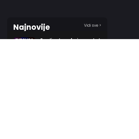
Najnovije
Vidi sve >
Evroliga transferi – pregled
2 HOURS AGO
Kenan spreman za
povratak!?
5 HOURS AGO
Bolomboj dobio
neočekivanog udvarača?
6 HOURS AGO
Odželej i Zvezda – poznat
epilog?
7 HOURS AGO