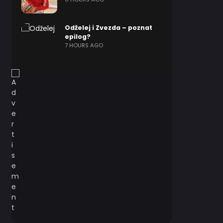
Odželej i Zvezda – poznat
epilog?
7 HOURS AGO