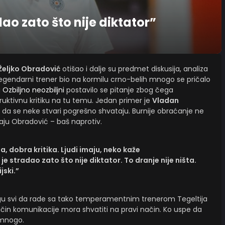
dao zato što nije diktator”
Željko Obradović
otišao i dalje su predmet diskusija, analiza
 legendarni trener bio na kormilu crno-belih mnogo se pričalo
u
Ozbiljno neozbiljni
postavilo se pitanje zbog čega
ruktivnu kritiku na tu temu. Jedan primer je
Vladan
da se neke stvari pogrešno shvataju. Burnije obraćanje ne
aju Obradović – baš naprotiv.
na, dobra kritika. Ljudi imaju, neko kaže
e stradao zato što nije diktator. To dranje nije ništa.
jski.”
u svi da rade sa tako temperamentnim trenerom Tegeltija
način komunikacije mora shvatiti na pravi način. Ko uspe da
 mnogo.