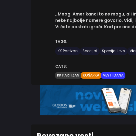
,,Mnogi Amerikanci to ne mogu, ali i
neke najbolje namere govorio. Vidi, i 
Vi ćete postati igrači. Kad prekine
TAGS:
KK Partizan
Specijal
Specijal levo
Vla
CATS:
KK PARTIZAN
KOŠARKA
VESTI DANA
Povezane vesti