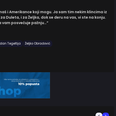
maš i Amerikance koji mogu. Ja sam tim nekim klincima iz
za Duleta, i za Željka, dok se deru na vas, vi ste na konju.
 da vam posvećuje pažnju…”
dan Tegeltija
Željko Obradović