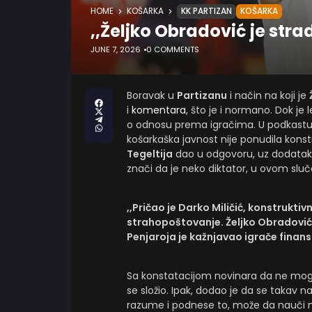
HOME
KOŠARKA
KK PARTIZAN
KOŠARKA
,,Željko Obradović je stra
JUNE 7, 2026
0 COMMENTS
Boravak u
Partizanu
i način na koji je
i
komentara
, što je i normano. Dok je
o odnosu prema igračima. U podkast
košarkaška javnost nije ponudila konst
Tegeltija
dao u odgovoru, uz dodatak 
znači da je neko diktator, u ovom sluč
,,Pričao je Darko Miličić, konstruktiv
strahopoštovanje. Željko Obradović j
Penjaroja je kažnjavao igrače finansi
Sa konstatacijom novinara da ne mog
se složio. Ipak, dodao je da se takav 
razume i podnese to, može da nauči