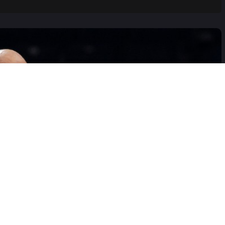
no vodio ekipu, mešali su mu se”