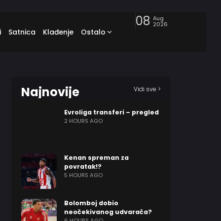
08
Aug
2026
i
Satnica
Klađenje
Ostalo
Najnovije
Vidi sve >
Evroliga transferi – pregled
2 HOURS AGO
Kenan spreman za
povratak!?
5 HOURS AGO
Bolomboj dobio
neočekivanog udvarača?
6 HOURS AGO