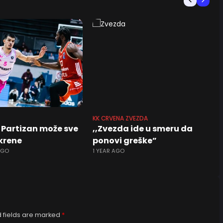
KK CRVENA ZVEZDA
 Partizan može sve
,,Zvezda ide u smeru da
krene
ponovi greške”
AGO
1 YEAR AGO
 fields are marked
*