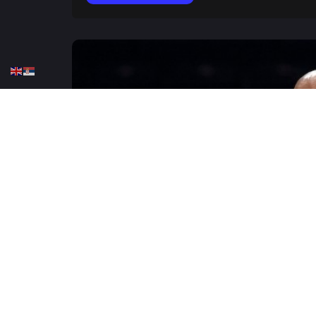
HOME
KOŠARKA
KK CRVENA ZVEZDA
KOŠARKA
,,Obradović nije samostal
JUNE 6, 2026
1 COMMENT