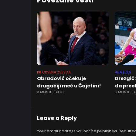
KK CRVENA ZVEZDA
ABA LIGA
Obradović očekuje
Drezgić:
drugačiji meč u Čajetini!
da preo
3 MONTHS AGO
6 MONTHS 
Leave a Reply
Your email address will not be published.
Required