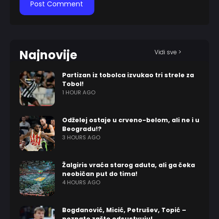
Najnovije
Vidi sve >
Partizan iz tobolca izvukao tri strele za
Tobol!
1 HOUR AGO
Odželej ostaje u crveno-belom, ali ne i u
Beogradu!?
3 HOURS AGO
Žalgiris vraća starog aduta, ali ga čeka
neobičan put do tima!
4 HOURS AGO
Bogdanović, Micić, Petrušev, Topić –
poznato zašto odsustvuju!