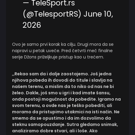
— TeleSport.rs
(@TelesportRS)
June 10,
2026
Ovo je samo prvi korak ka cilju. Drugi mora da se
napravi u petak uveče. Pred četvrti meč finalne
serije Džons priželjkuje pristup kao u trećem.
,,Rekao sam da i dalje zaostajemo. Još jedna
njihova pobeda ih dovodi do titule i slavlja na
našem terenu, a mislim da to niko od nas ne bi
želeo. Dakle, još smo u igri i kad imate šansu,
onda postoji mogućnost da pobedite. Igramo na
svom terenu, a ovde nas je teško pobediti, ali
moramo da pristupimo utakmici na isti način. Ne
smemo da se opustimo i da im dozvolimo da
steknu samopouzdanje. Sutra gledamo snimak,
analiziramo dobre stvari, ali i loše. Ako