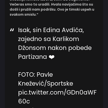
Večeras smo to uradili. Hvala navijačima što su
došli i pružili nam podršku. Ovo je timski uspeh u
svakom smislu.”
Isak, sin Edina Avdića,
zajedno sa Karlikom
Džonsom nakon pobede
Partizana ❤️
FOTO: Pavle
Knežević/Sportske
pic.twitter.com/GDn0aWF
60c