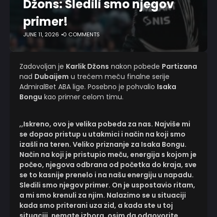
Džons: Sledili smo njegov
primer!
JUNE 11, 2026
0 COMMENTS
Zadovoljan je
Karlik Džons
nakon pobede
Partizana
nad
Dubaijem
u trećem meču finalne serije
AdmiralBet ABA lige. Posebno je pohvalio
Isaka
Bongu
kao primer celom timu.
,,Iskreno, ovo je velika pobeda za nas. Najviše mi
se dopao pristup u utakmici i način na koji smo
izašli na teren. Veliko priznanje za Isaka Bongu.
Način na koji je pristupio meču, energija s kojom je
počeo, njegova odbrana od početka do kraja, sve
se to kasnije prenelo i na našu energiju u napadu.
Sledili smo njegov primer. On je uspostavio ritam,
a mi smo krenuli za njim. Nalazimo se u situaciji
kada smo priterani uza zid, a kada ste u toj
situaciji, nemate izbora, osim da odgovorite.