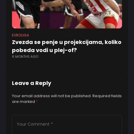
EVROLIGA
FU
Zvezda se penje u projekcijama, koliko
Bo
pobeda vodi u plej-of?
to
6 MONTHS AGO
n
11
Leave a Reply
Your email address will not be published.
Required fields
are marked
*