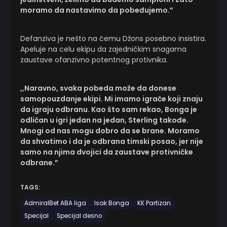
moramo da nastavimo da pobeđujemo.”
Defanziva je nešto na čemu Džons posebno insistira.
Apeluje na celu ekipu da zajedničkim snagama
zaustave ofanzivno potentnog protivnika.
,,Naravno, svaka pobeda može da donese
samopouzdanje ekipi. Mi imamo igrače koji znaju
da igraju odbranu. Kao što sam rekao, Bonga je
odličan u igri jedan na jedan, Sterling takođe.
Mnogi od nas mogu dobro da se brane. Moramo
da shvatimo i da je odbrana timski posao, jer nije
samo na njima dvojici da zaustave protivničke
odbrane.”
TAGS:
AdmiralBet ABA liga
Isak Bonga
KK Partizan
Specijal
Specijal desno