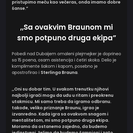
pristupimo meču kao večeras, onda imamo dobre
šanse.”
,,Sa ovakvim Braunom mi
smo potpuno druga ekipa”
Pobedi nad Dubaijem omaleni plejmejker je doprineo
sa 15 poena, osam asistencija i četiri skoka. Delio je
komplimente šakom i kapom, posebno je
apostrofirao i
Sterlinga Brauna
.
,,Oni su dobar tim. U svakom trenutku njihovi
najbolji igrači mogu da uđu u ritam i preokrenu
utakmicu. Mi samo treba da igramo odbranu.
takođe, veliko priznanje Braunu, igrao je
izvanredno. Kada igra sa ovakvom snagom i
mentalitetom, mi smo potpuno druga ekipa.
Moramo da ostanemo zajedno, da budemo
jedinstveni, želimo da budemo šampioni i zato