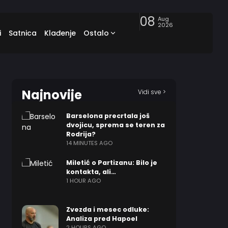
08
Aug
2026
i
Satnica
Klađenje
Ostalo
Najnovije
Vidi sve >
Barselona precrtala još
dvojicu, sprema se teren za
Rodrija?
14 MINUTES AGO
Miletić o Partizanu: Bilo je
kontakta, ali…
1 HOUR AGO
Zvezda i mesec odluke:
Analiza pred Hapoel
2 HOURS AGO