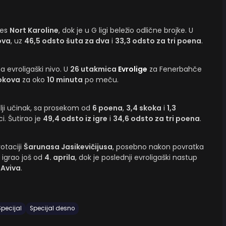
res
Nort Karoline
, dok je u G ligi beležio odlične brojke. U
ova
, uz
46,5 odsto šuta za dva
i
33,3 odsto za tri poena
.
a evroligaški nivo. U
26 utakmica
Evrolige
za Fenerbahče
kokova
za oko
10 minuta
po meču.
lji učinak, sa prosekom od
6 poena
,
3,4 skoka
i
1,3
. Šutirao je
49,4 odsto iz igre
i
34,6 odsto za tri poena
.
otaciji
Šarunasa Jasikevičijusa
, posebno nakon povratka
e igrao još od
4. aprila
, dok je poslednji evroligaški nastup
 Aviva
.
Specijal
Specijal desno