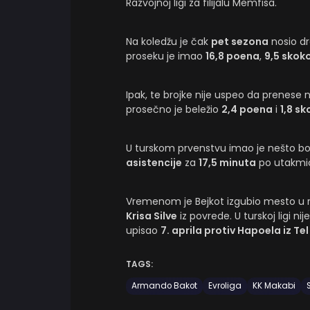
Razvojnoj ligi za filijalu Memfisa.
Na koledžu je čak
pet sezona
nosio d
proseku je imao
16,8 poena
,
9,5 skok
Ipak, te brojke nije uspeo da prenese n
prosečno je beležio
2,4 poena
i
1,8 s
U turskom prvenstvu imao je nešto bo
asistencije
za
17,5 minuta
po utakmici
Vremenom je Bejkot izgubio mesto u r
Krisa Silve
iz povrede. U turskoj ligi nij
upisao
7. aprila protiv Hapoela iz Tel
TAGS:
Armando Bakot
Evroliga
KK Makabi