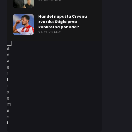
Handel napušta Crvenu
zvezdu: Stigla prva
konkretna ponuda?
2 HOURS AGO