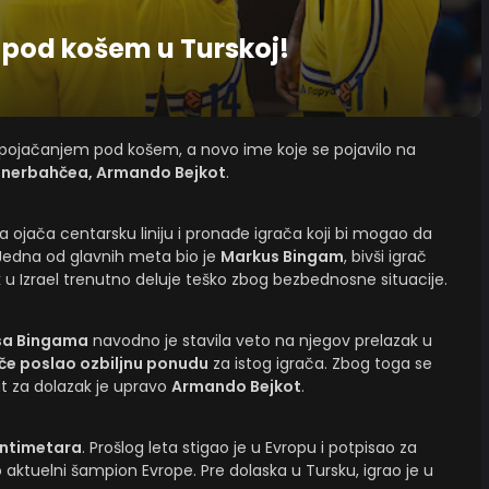
pod košem u Turskoj!
 pojačanjem pod košem, a novo ime koje se pojavilo na
enerbahčea, Armando Bejkot
.
da ojača centarsku liniju i pronađe igrača koji bi mogao da
Jedna od glavnih meta bio je
Markus Bingam
, bivši igrač
ak u Izrael trenutno deluje teško zbog bezbednosne situacije.
sa Bingama
navodno je stavila veto na njegov prelazak u
e poslao ozbiljnu ponudu
za istog igrača. Zbog toga se
at za dolazak je upravo
Armando Bejkot
.
ntimetara
. Prošlog leta stigao je u Evropu i potpisao za
io aktuelni šampion Evrope. Pre dolaska u Tursku, igrao je u