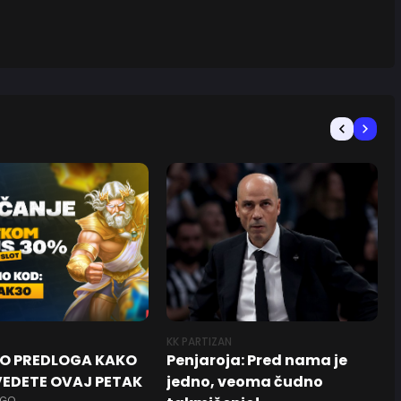
KK PARTIZAN
KO PREDLOGA KAKO
Penjaroja: Pred nama je
EDETE OVAJ PETAK
jedno, veoma čudno
AGO