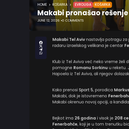
HOME
KOŠARKA
EVROLIGA
KOŠARKA
Makabi pronašao rešenje 
JUNE 12, 2026
0 COMMENTS
Makabi Tel Aviv
nastavlja potragu za
radaru izraelskog velikana je centar
F
Klub iz Tel Aviva već neko vreme želi 
pomogne
Romanu Sorkinu
u reketu. 
Hapoela iz Tel Aviva, ali njegov dolaz
Kako prenosi
Sport 5
, porodica
Marku
Makabi, dok je istovremeno
Fenerbahč
Makabi okrenuo novoj opciji, a kandid
Bejkot ima
26 godina
i visok je
208 ce
Fenerbahče
, koji je u tom trenutku b