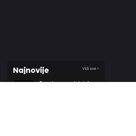
Najnovije
Vidi sve >
Barselona precrtala još
dvojicu, sprema se teren za
Rodrija?
14 MINUTES AGO
Miletić o Partizanu: Bilo je
kontakta, ali…
1 HOUR AGO