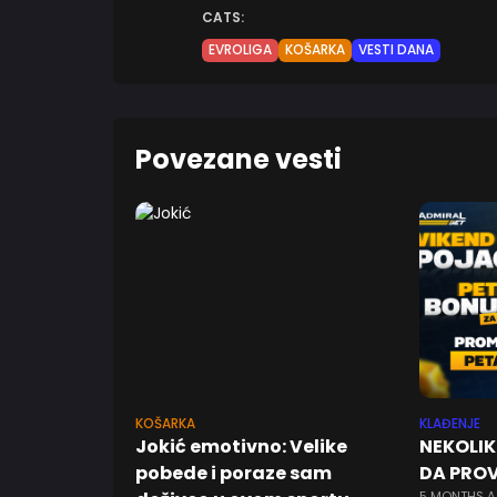
CATS:
EVROLIGA
KOŠARKA
VESTI DANA
Povezane vesti
KOŠARKA
KLAĐENJE
Jokić emotivno: Velike
NEKOLI
pobede i poraze sam
DA PROV
5 MONTHS 