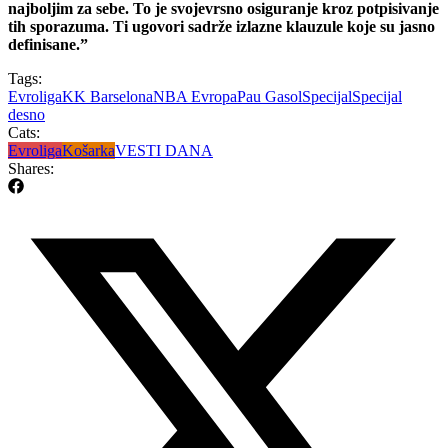
najboljim za sebe. To je svojevrsno osiguranje kroz potpisivanje
tih sporazuma. Ti ugovori sadrže izlazne klauzule koje su jasno
definisane.”
Tags:
Evroliga
KK Barselona
NBA Evropa
Pau Gasol
Specijal
Specijal
desno
Cats:
Evroliga
Košarka
VESTI DANA
Shares: