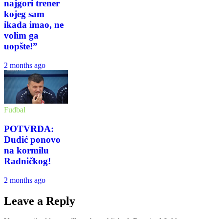
najgori trener
kojeg sam
ikada imao, ne
volim ga
uopšte!”
2 months ago
Fudbal
POTVRDA:
Dudić ponovo
na kormilu
Radničkog!
2 months ago
Leave a Reply