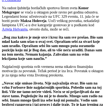
Na radost ljubitelja borilačkih sportova širom sveta
Konor
Mekgregor
se vraća u oktagon posle ravno pet godina odsustva.
Legendarni borac učestvovaće na UFC 329 eventu, 11. jula će se
boriti protiv
Maksa Holoveja
. Uoči velikog povratka, nekadašnji
šampiona UFC-a u dve kategorije gostovao je u podkastu kod
Arijela Helvanija
, otvorio dušu, može se reći.
,,Bog zna kakvo je moje srce i kroz šta sam sve prošao. Bio sam
mlad kada sam ušao u ovaj svet. Opraštam sebi za stvari koje
sam uradio. Opraštam sebi što sam mnogo puta osramotio
poziciju koju mi je Bog dao, ali to više neću uraditi. Danas sam
na tom mestu. Nemam kajanja. Zahvalan sam na svim
lekcijama koje sam naučio.”
Najplaćeniji sportista svih vremena nema nikakvu finansijsku
motivaciju za povratak. Težak period je iza Irca. Povratak u oktagon
je za njega neka vrsta životnog preokreta.
,,Novac nije smisao života. Nije najvažnija stvar. Bio sam na
vrhu Forbsove liste najplaćenijih sportista. Pobedio sam na toj
listi. Više me tamo nećete videti. Neću se ni prijavljivati da me
stave tamo. Pogledajte šta mi je to donelo. Mnogo sam radio na
sebi. Imam mnogo ljudi iza sebe koji mi pomažu. Vodio sam
bezbroj razgovora i taj proces i dalje traje. To je kao trening za