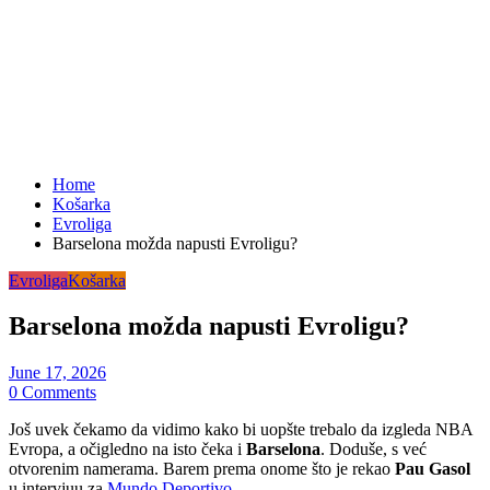
Home
Košarka
Evroliga
Barselona možda napusti Evroligu?
Evroliga
Košarka
Barselona možda napusti Evroligu?
June 17, 2026
0 Comments
Još uvek čekamo da vidimo kako bi uopšte trebalo da izgleda NBA
Evropa, a očigledno na isto čeka i
Barselona
. Doduše, s već
otvorenim namerama. Barem prema onome što je rekao
Pau Gasol
u intervjuu za
Mundo Deportivo
.