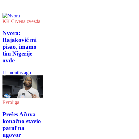
KK Crvena zvezda
Nvora:
Rajaković mi
pisao, imamo
tim Nigerije
ovde
11 months ago
Evroliga
Prešes Ačuva
konačno stavio
paraf na
ugovor