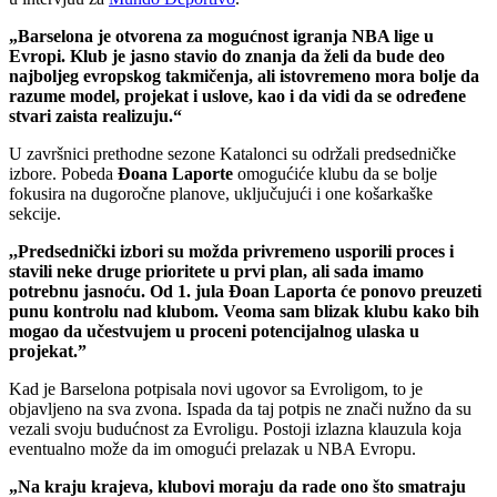
„Barselona je otvorena za mogućnost igranja NBA lige u
Evropi. Klub je jasno stavio do znanja da želi da bude deo
najboljeg evropskog takmičenja, ali istovremeno mora bolje da
razume model, projekat i uslove, kao i da vidi da se određene
stvari zaista realizuju.“
U završnici prethodne sezone Katalonci su održali predsedničke
izbore. Pobeda
Đoana Laporte
omogućiće klubu da se bolje
fokusira na dugoročne planove, uključujući i one košarkaške
sekcije.
,,Predsednički izbori su možda privremeno usporili proces i
stavili neke druge prioritete u prvi plan, ali sada imamo
potrebnu jasnoću. Od 1. jula Đoan Laporta će ponovo preuzeti
punu kontrolu nad klubom. Veoma sam blizak klubu kako bih
mogao da učestvujem u proceni potencijalnog ulaska u
projekat.”
Kad je Barselona potpisala novi ugovor sa Evroligom, to je
objavljeno na sva zvona. Ispada da taj potpis ne znači nužno da su
vezali svoju budućnost za Evroligu. Postoji izlazna klauzula koja
eventualno može da im omogući prelazak u NBA Evropu.
„Na kraju krajeva, klubovi moraju da rade ono što smatraju