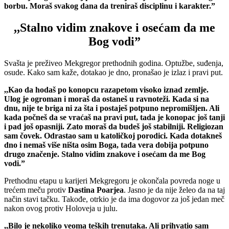
borbu. Moraš svakog dana da treniraš disciplinu i karakter.”
,,Stalno vidim znakove i osećam da me
Bog vodi”
Svašta je preživeo Mekgregor prethodnih godina. Optužbe, suđenja,
osude. Kako sam kaže, dotakao je dno, pronašao je izlaz i pravi put.
,,Kao da hodaš po konopcu razapetom visoko iznad zemlje.
Ulog je ogroman i moraš da ostaneš u ravnoteži. Kada si na
dnu, nije te briga ni za šta i postaješ potpuno nepromišljen. Ali
kada počneš da se vraćaš na pravi put, tada je konopac još tanji
i pad još opasniji. Zato moraš da budeš još stabilniji. Religiozan
sam čovek. Odrastao sam u katoličkoj porodici. Kada dotakneš
dno i nemaš više ništa osim Boga, tada vera dobija potpuno
drugo značenje. Stalno vidim znakove i osećam da me Bog
vodi.”
Prethodnu etapu u karijeri Mekgregoru je okončala povreda noge u
trećem meču protiv
Dastina Poarjea
. Jasno je da nije želeo da na taj
način stavi tačku. Takođe, otrkio je da ima dogovor za još jedan meč
nakon ovog protiv Holoveja u julu.
,,Bilo je nekoliko veoma teških trenutaka. Ali prihvatio sam