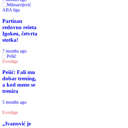
ABA liga
Partizan
redovno rešeta
Igokeu, četvrta
stotka!
7 months ago
Evroliga
Pešić: Fali mu
dobar trening,
a kod mene se
trenira
5 months ago
Evroliga
„Ivanović je