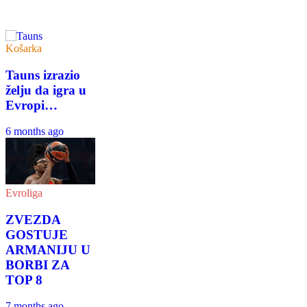
Košarka
Tauns izrazio
želju da igra u
Evropi…
6 months ago
Evroliga
ZVEZDA
GOSTUJE
ARMANIJU U
BORBI ZA
TOP 8
7 months ago