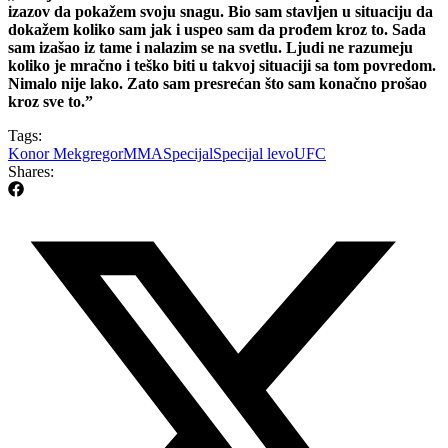
izazov da pokažem svoju snagu. Bio sam stavljen u situaciju da
dokažem koliko sam jak i uspeo sam da prođem kroz to. Sada
sam izašao iz tame i nalazim se na svetlu. Ljudi ne razumeju
koliko je mračno i teško biti u takvoj situaciji sa tom povredom.
Nimalo nije lako. Zato sam presrećan što sam konačno prošao
kroz sve to.”
Tags:
Konor Mekgregor
MMA
Specijal
Specijal levo
UFC
Shares: