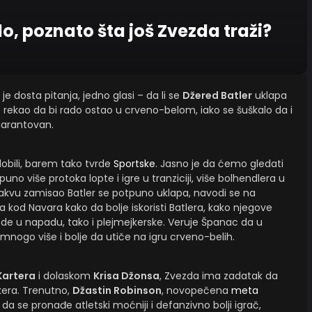
elo, poznato šta još Zvezda traži?
je dosta pitanja, jedno glasi – da li se
Džered Batler
uklapa
je rekao da bi rado ostao u crveno-belom, iako se šuškalo da i
garantovan.
obili, barem tako tvrde
Sportske
. Jasno je da ćemo gledati
 puno više protoka lopte i igre u tranziciji, više bolhendlera u
 takvu zamisao Batler se potpuno uklapa, navodi se na
 kod Navara kako da bolje iskoristi Batlera, kako njegove
ode u napadu, tako i plejmejkerske. Veruje Španac da u
go više i bolje da utiče na igru crveno-belih.
Kartera
i dolaskom
Krisa Džonsa
, Zvezda ima zadatak da
kera. Trenutno,
Džastin Robinson
, novopečena
meta
je da se pronađe atletski moćniji i defanzivno bolji igrač,