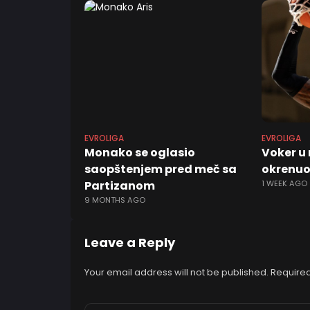
EVROLIGA
EVROLIGA
Monako se oglasio
Voker u 
saopštenjem pred meč sa
okrenuo
Partizanom
1 WEEK AGO
9 MONTHS AGO
Leave a Reply
Your email address will not be published.
Required