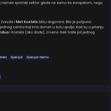
j nameri sportski sektor gleda ne samo ka evropskom, nego
u Zvezda i
Met Kostelo
blizu dogovora. Bilo je potpuno
jednog centra koji ima domet u šutu spolja. Kad su u pitanju
undua
i Kostela (ako dođe), crveno-beli traže još jednog
stelo
Specijal
Specijal desno