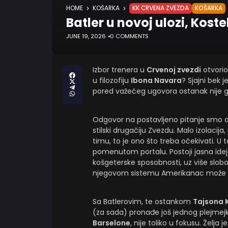
HOME
KOŠARKA
KK CRVENA ZVEZDA
KOŠARKA
Batler u novoj ulozi, Kost
JUNE 19, 2026
0 COMMENTS
Izbor trenera u
Crvenoj zvezdi
otvorio 
u filozofiju
Ibona Navara
? Sjajni bek 
pored važećeg ugovora ostanak nije 
Odgovor na postavljeno pitanje smo d
stilski drugačiju Zvezdu. Malo izolacija,
timu, to je ono što treba očekivati. U
pomenutom portalu. Postoji jasna ideja
košgeterske sposobnosti, uz više slob
njegovom sistemu Amerikanac može mno
Sa Batlerovim, te ostankom
Tajsona 
(za sada) pronađe još jednog plejmej
Barselone
, nije toliko u fokusu. Želja 