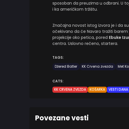
sposoban da preuzima u odbrani. U to
i ka američkom tržištu.
Značajna novost istog izvora je i da s
očekivano da će Navaro tražiti barem 
projekcije oko petica, pored
Ebuke Iz
centra. Uslovno rečeno, startera.
TAGS:
Džered Batler
KK Crvena zvezda
Met Ko
CATS:
KK CRVENA ZVEZDA
KOŠARKA
VESTI DANA
Povezane vesti