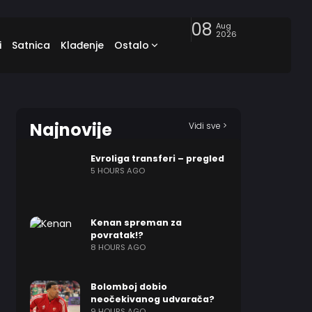
08
Aug
2026
i
Satnica
Klađenje
Ostalo
Najnovije
Vidi sve >
Evroliga transferi – pregled
5 HOURS AGO
Kenan spreman za
povratak!?
8 HOURS AGO
Bolomboj dobio
neočekivanog udvarača?
9 HOURS AGO