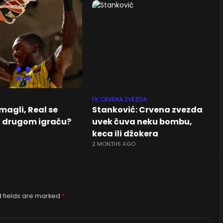
FK CRVENA ZVEZDA
magli, Real se
Stanković: Crvena zvezda
 drugom igraču?
uvek čuva neku bombu,
keca ili džokera
2 MONTHS AGO
 fields are marked
*