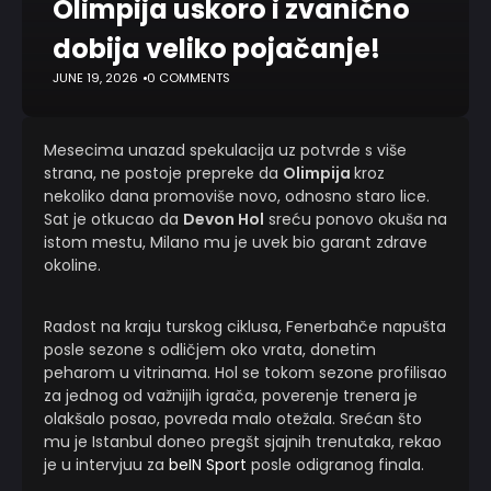
Olimpija uskoro i zvanično
dobija veliko pojačanje!
JUNE 19, 2026
0 COMMENTS
Mesecima unazad spekulacija uz potvrde s više
strana, ne postoje prepreke da
Olimpija
kroz
nekoliko dana promoviše novo, odnosno staro lice.
Sat je otkucao da
Devon Hol
sreću ponovo okuša na
istom mestu, Milano mu je uvek bio garant zdrave
okoline.
Radost na kraju turskog ciklusa, Fenerbahče napušta
posle sezone s odličjem oko vrata, donetim
peharom u vitrinama. Hol se tokom sezone profilisao
za jednog od važnijih igrača, poverenje trenera je
olakšalo posao, povreda malo otežala. Srećan što
mu je Istanbul doneo pregšt sjajnih trenutaka, rekao
je u intervjuu za
beIN Sport
posle odigranog finala.