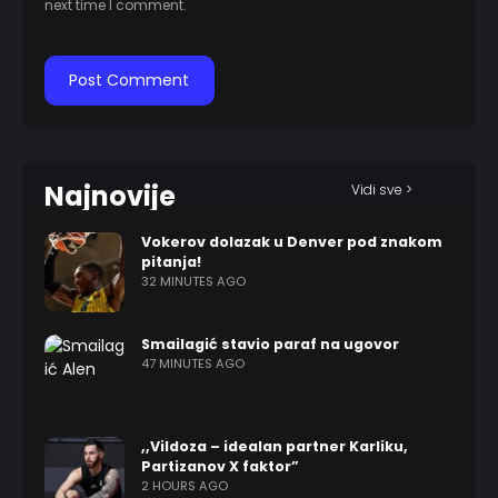
next time I comment.
Najnovije
Vidi sve >
Vokerov dolazak u Denver pod znakom
pitanja!
32 MINUTES AGO
Smailagić stavio paraf na ugovor
47 MINUTES AGO
,,Vildoza – idealan partner Karliku,
Partizanov X faktor”
2 HOURS AGO