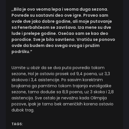
,,Bila je ovo veoma lepa i veoma duga sezona.
Povrede su sastavni deo ove igre. Proveo sam
ovde dve jako dobre godine, ali moje putovanje
sa Fenerbahčeom se završava. Iza mene su dve
lude i prelepe godine. Osećao sam se kao deo
porodice. Sve je bilo savršeno. Vratiću se ponovo
ovde da budem deo svega ovoga i pružim
podršku.”
Uzmite u obzir da se dva puta povredio tokom
sezone, Hol je ostavio prosek od 9,4 poena, uz 3,3
skokova i 3,4 asistencije. Po sasvim korektnim
brojkama ga pamtimo tokom trajanja evroligaške
sezone, tamo doduše sa 8,9 poena, uz 3 skoka i 2,8
asistencija. Sve ostalo je nevažno kada Olimpija
pozove, ipak je tamo bek američkih korena ostavio
dubok trag.
TAGS: