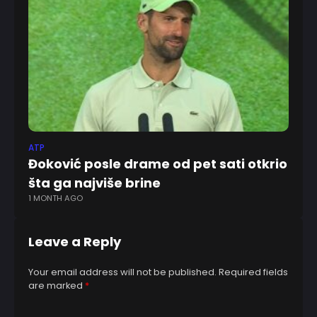
ATP
KK
Đoković posle drame od pet sati otkrio
Nv
šta ga najviše brine
Zv
1 MONTH AGO
6 
Leave a Reply
Your email address will not be published.
Required fields
are marked
*