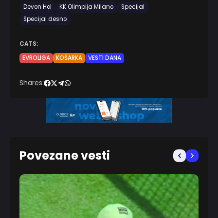
Devon Hol
KK Olimpija Milano
Specijal
Specijal desno
CATS:
EVROLIGA
KOŠARKA
VESTI DANA
Shares:
Povezane vesti